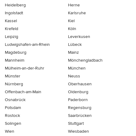
Heidelberg
Herne
Ingolstadt
Karlsruhe
Kassel
Kiel
Krefeld
Köln
Leipzig
Leverkusen
Ludwigshafen-am-Rhein
Lübeck
Magdeburg
Mainz
Mannheim
Mönchen­gladbach
Mülheim-an-der-Ruhr
München
Münster
Neuss
Nürnberg
Oberhausen
Offenbach-am-Main
Oldenburg
Osnabrück
Paderborn
Potsdam
Regensburg
Rostock
Saarbrücken
Solingen
Stuttgart
Wien
Wiesbaden