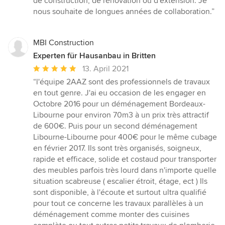
de construction, de rénovation ou d'extension. Je
nous souhaite de longues années de collaboration.”
MBI Construction
Experten für Hausanbau in Britten
Durchschnittliche
13. April 2021
Bewertung:
“l'équipe 2AAZ sont des professionnels de travaux
5
en tout genre. J'ai eu occasion de les engager en
von
Octobre 2016 pour un déménagement Bordeaux-
5
Libourne pour environ 70m3 à un prix très attractif
Sternen
de 600€. Puis pour un second déménagement
Libourne-Libourne pour 400€ pour le même cubage
en février 2017. Ils sont très organisés, soigneux,
rapide et efficace, solide et costaud pour transporter
des meubles parfois très lourd dans n'importe quelle
situation scabreuse ( escalier étroit, étage, ect ) Ils
sont disponible, à l'écoute et surtout ultra qualifié
pour tout ce concerne les travaux parallèles à un
déménagement comme monter des cuisines