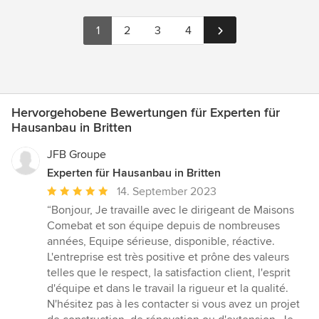
1
2
3
4
Hervorgehobene Bewertungen für Experten für
Hausanbau in Britten
JFB Groupe
Experten für Hausanbau in Britten
Durchschnittliche
14. September 2023
Bewertung:
“Bonjour, Je travaille avec le dirigeant de Maisons
5
Comebat et son équipe depuis de nombreuses
von
années, Equipe sérieuse, disponible, réactive.
5
L'entreprise est très positive et prône des valeurs
Sternen
telles que le respect, la satisfaction client, l'esprit
d'équipe et dans le travail la rigueur et la qualité.
N'hésitez pas à les contacter si vous avez un projet