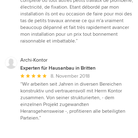
complète ou tout autres petits travaux de plomberie,
électricité, de fixation. Etant débordé par mon
installation ils ont eu occasion de faire pour moi des
tas de petits travaux annexe ce qui m'a vraiment
beaucoup dépanné et fait très rapidement avancer
mon installation pour un prix tout bonnement
raisonnable et imbattable.”
Archi-Kontor
Experten für Hausanbau in Britten
Durchschnittliche
8. November 2018
Bewertung:
“Wir arbeiten seit Jahren in diversen Bereichen
5
konstruktiv und vertrauensvoll mit Herrn Kontor
von
zusammen. Von seiner strukturierten, - dem
5
einzelnen Projekt zugewandten
Sternen
Heransgehensweise -, profitieren alle beteiligten
Parteien.”