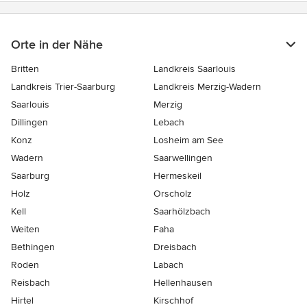
Orte in der Nähe
Britten
Landkreis Saarlouis
Landkreis Trier-Saarburg
Landkreis Merzig-Wadern
Saarlouis
Merzig
Dillingen
Lebach
Konz
Losheim am See
Wadern
Saarwellingen
Saarburg
Hermeskeil
Holz
Orscholz
Kell
Saarhölzbach
Weiten
Faha
Bethingen
Dreisbach
Roden
Labach
Reisbach
Hellenhausen
Hirtel
Kirschhof