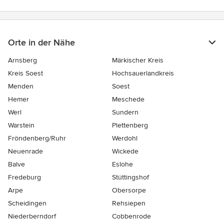
Orte in der Nähe
Arnsberg
Märkischer Kreis
Kreis Soest
Hochsauerlandkreis
Menden
Soest
Hemer
Meschede
Werl
Sundern
Warstein
Plettenberg
Fröndenberg/Ruhr
Werdohl
Neuenrade
Wickede
Balve
Eslohe
Fredeburg
Stüttingshof
Arpe
Obersorpe
Scheidingen
Rehsiepen
Niederberndorf
Cobbenrode