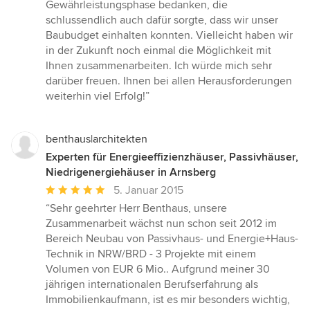
Sternen
Gewährleistungsphase bedanken, die
schlussendlich auch dafür sorgte, dass wir unser
Baubudget einhalten konnten. Vielleicht haben wir
in der Zukunft noch einmal die Möglichkeit mit
Ihnen zusammenarbeiten. Ich würde mich sehr
darüber freuen. Ihnen bei allen Herausforderungen
weiterhin viel Erfolg!”
benthaus|architekten
Experten für Energieeffizienzhäuser, Passivhäuser,
Niedrigenergiehäuser in Arnsberg
Durchschnittliche
5. Januar 2015
Bewertung:
“Sehr geehrter Herr Benthaus, unsere
5
Zusammenarbeit wächst nun schon seit 2012 im
von
Bereich Neubau von Passivhaus- und Energie+Haus-
5
Technik in NRW/BRD - 3 Projekte mit einem
Sternen
Volumen von EUR 6 Mio.. Aufgrund meiner 30
jährigen internationalen Berufserfahrung als
Immobilienkaufmann, ist es mir besonders wichtig,