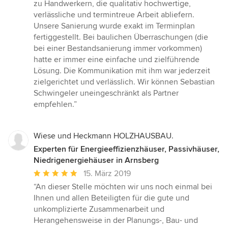
Sternen
zu Handwerkern, die qualitativ hochwertige,
verlässliche und termintreue Arbeit abliefern.
Unsere Sanierung wurde exakt im Terminplan
fertiggestellt. Bei baulichen Überraschungen (die
bei einer Bestandsanierung immer vorkommen)
hatte er immer eine einfache und zielführende
Lösung. Die Kommunikation mit ihm war jederzeit
zielgerichtet und verlässlich. Wir können Sebastian
Schwingeler uneingeschränkt als Partner
empfehlen.”
Wiese und Heckmann HOLZHAUSBAU.
Experten für Energieeffizienzhäuser, Passivhäuser,
Niedrigenergiehäuser in Arnsberg
Durchschnittliche
15. März 2019
Bewertung:
“An dieser Stelle möchten wir uns noch einmal bei
5
Ihnen und allen Beteiligten für die gute und
von
unkomplizierte Zusammenarbeit und
5
Herangehensweise in der Planungs-, Bau- und