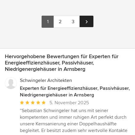
1
2
3
Hervorgehobene Bewertungen für Experten für
Energieeffizienzhäuser, Passivhäuser,
Niedrigenergiehäuser in Arnsberg
Schwingeler Architekten
Experten für Energieeffizienzhäuser, Passivhäuser,
Niedrigenergiehäuser in Arnsberg
Durchschnittliche
5. November 2025
Bewertung:
“Sebastian Schwingeler hat uns mit seiner
5
kompetenten und immer ruhigen Art perfekt durch
von
unsere Kernsanierung einer Doppelhaushälfte
5
begleitet. Er besitzt zudem sehr wertvolle Kontakte