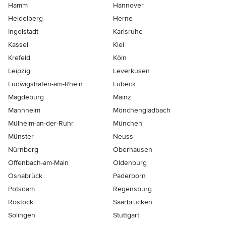
Hamm
Hannover
Heidelberg
Herne
Ingolstadt
Karlsruhe
Kassel
Kiel
Krefeld
Köln
Leipzig
Leverkusen
Ludwigshafen-am-Rhein
Lübeck
Magdeburg
Mainz
Mannheim
Mönchen­gladbach
Mülheim-an-der-Ruhr
München
Münster
Neuss
Nürnberg
Oberhausen
Offenbach-am-Main
Oldenburg
Osnabrück
Paderborn
Potsdam
Regensburg
Rostock
Saarbrücken
Solingen
Stuttgart