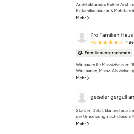
Architekturbüro Keßler Archit
Einfamilienhäuser & Mehrfamil
Mehr
Pro Familien Hau
Durchschnittliche Bewe
4,0
1 B
Familienunternehmen
Wir bauen Ihr Massivhaus im R
Wiesbaden, Mainz. Als vielseit
Mehr
geiseler gergull a
Stark im Detail, klar und präzis
der Umsetzung, nach diesem M
Mehr