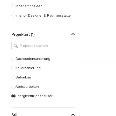
Innenarchitekten
Interior Designer & Raumausstatter
Küchenplanung
Projektart (1)
Landschaftsarchitekten
Armaturen & Sanitärbedarf
Beleuchtung
Dachbodensanierung
Einbauschränke
Kellersanierung
Alle anzeigen
Betonbau
Abrissarbeiten
Energieeffizienzhäuser
Fundamentarbeiten
Stil
Garagenbau