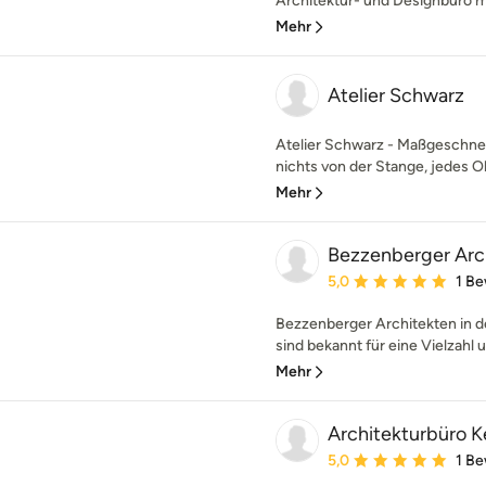
Architektur- und Designbüro mit
Mehr
Atelier Schwarz
Atelier Schwarz - Maßgeschne
nichts von der Stange, jedes Obj
Mehr
Bezzenberger Ar
Durchschnittliche Bewe
5,0
1 B
Bezzenberger Architekten in d
sind bekannt für eine Vielzahl u
Mehr
Architekturbüro K
Durchschnittliche Bewe
5,0
1 B