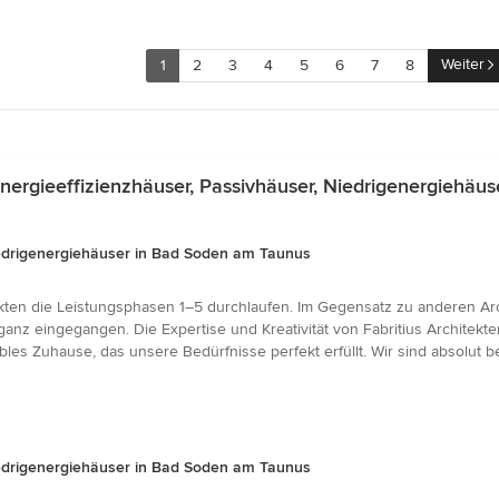
Weiter
1
2
3
4
5
6
7
8
ergieeffizienzhäuser, Passivhäuser, Niedrigenergiehäu
Niedrigenergiehäuser in Bad Soden am Taunus
tekten die Leistungsphasen 1–5 durchlaufen. Im Gegensatz zu anderen Ar
anz eingegangen. Die Expertise und Kreativität von Fabritius Architekte
bles Zuhause, das unsere Bedürfnisse perfekt erfüllt. Wir sind absolut 
Niedrigenergiehäuser in Bad Soden am Taunus