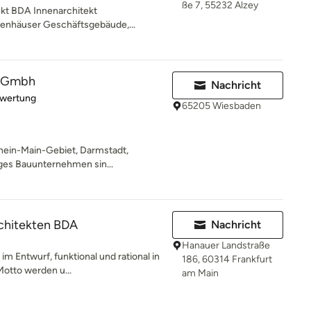
ße 7, 55232 Alzey
ekt BDA Innenarchitekt
ienhäuser Geschäftsgebäude,...
s Gmbh
Nachricht
rtung: 4 von 5 Sternen
ewertung
65205 Wiesbaden
hein-Main-Gebiet, Darmstadt,
iges Bauunternehmen sin...
rchitekten BDA
Nachricht
Hanauer Landstraße
e im Entwurf, funktional und rational in
186, 60314 Frankfurt
otto werden u...
am Main