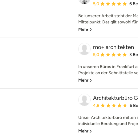
Durchschnittliche Bewe
5,0
6 B
Bei unserer Arbeit steht der M
Mittelpunkt. Das gilt sowohl für
Mehr
mo+ architekten
Durchschnittliche Bewe
5,0
3 B
In unseren Büros in Frankfurt
Projekte an der Schnittstelle v
Mehr
Architekturbüro 
Durchschnittliche Bewe
4,8
6 B
Unser Architekturbüro mitten 
individuelle Beratung und Proje
Mehr