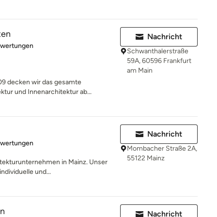
ten
Nachricht
rtung: 5 von 5 Sternen
ewertungen
Schwanthalerstraße
59A, 60596 Frankfurt
am Main
009 decken wir das gesamte
tur und Innenarchitektur ab...
Nachricht
rtung: 5 von 5 Sternen
ewertungen
Mombacher Straße 2A,
55122 Mainz
hitekturunternehmen in Mainz. Unser
ndividuelle und...
en
Nachricht