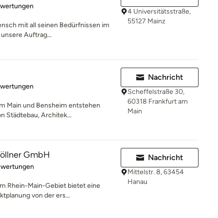
rtung: 5 von 5 Sternen
ewertungen
4 Universitätsstraße,
55127 Mainz
ensch mit all seinen Bedürfnissen im
 unsere Auftrag...
Nachricht
rtung: 5 von 5 Sternen
ewertungen
Scheffelstraße 30,
60318 Frankfurt am
 am Main und Bensheim entstehen
Main
on Städtebau, Architek...
Göllner GmbH
Nachricht
rtung: 4.8 von 5 Sternen
ewertungen
Mittelstr. 8, 63454
Hanau
im Rhein-Main-Gebiet bietet eine
ktplanung von der ers...