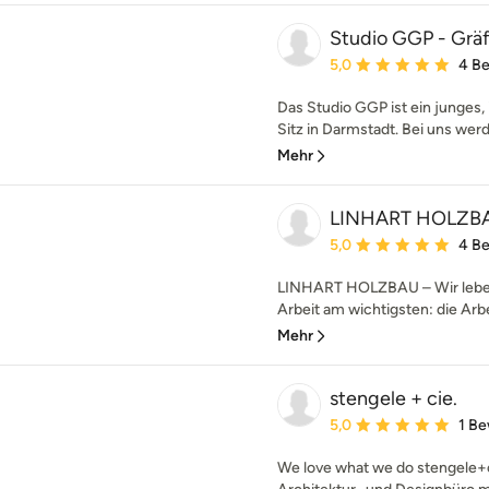
Studio GGP - Grä
Durchschnittliche Bewe
5,0
4 B
Das Studio GGP ist ein junges,
Sitz in Darmstadt. Bei uns werde
Mehr
LINHART HOLZB
Durchschnittliche Bewe
5,0
4 B
LINHART HOLZBAU – Wir leben 
Arbeit am wichtigsten: die Arb
Mehr
stengele + cie.
Durchschnittliche Bewe
5,0
1 B
We love what we do stengele+cie