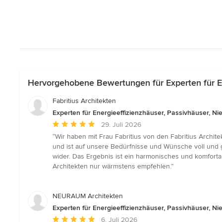
Hervorgehobene Bewertungen für Experten für En
Fabritius Architekten
Experten für Energieeffizienzhäuser, Passivhäuser, 
Durchschnittliche
29. Juli 2026
Bewertung:
“Wir haben mit Frau Fabritius von den Fabritius Archi
5
und ist auf unsere Bedürfnisse und Wünsche voll und g
von
wider. Das Ergebnis ist ein harmonisches und komforta
5
Architekten nur wärmstens empfehlen.”
Sternen
NEURAUM Architekten
Experten für Energieeffizienzhäuser, Passivhäuser, 
Durchschnittliche
6. Juli 2026