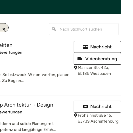
ekten
Nachricht
rtung: 4.9 von 5 Sternen
Bewertungen
Videoberatung
Mainzer Str. 42a,
65185 Wiesbaden
um Selbstzweck. Wir entwerfen, planen
. Zu Beginn...
Architektur + Design
Nachricht
rtung: 4.9 von 5 Sternen
Bewertungen
Frohsinnstraße 15,
63739 Aschaffenburg
Ideen und solide Planung mit
etenz und langjährige Erfah...