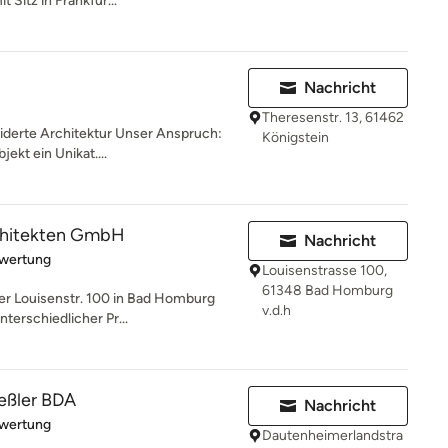
 Sitz in Frankfur...
Nachricht
Theresenstr. 13, 61462
iderte Architektur Unser Anspruch:
Königstein
ekt ein Unikat....
chitekten GmbH
Nachricht
rtung: 5 von 5 Sternen
ewertung
Louisenstrasse 100,
61348 Bad Homburg
er Louisenstr. 100 in Bad Homburg
v.d.h
nterschiedlicher Pr...
eßler BDA
Nachricht
rtung: 5 von 5 Sternen
ewertung
Dautenheimerlandstra