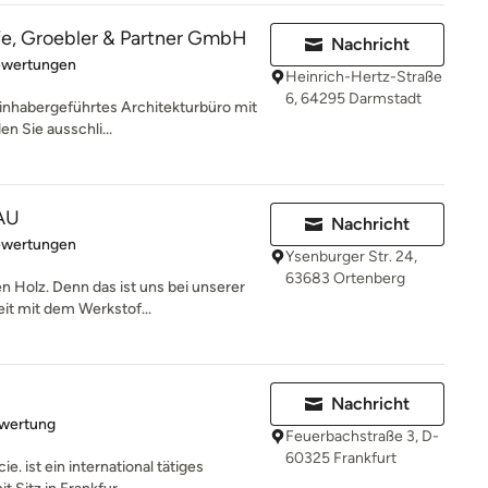
fe, Groebler & Partner GmbH
Nachricht
rtung: 5 von 5 Sternen
ewertungen
Heinrich-Hertz-Straße
6, 64295 Darmstadt
 inhabergeführtes Architekturbüro mit
n Sie ausschli...
AU
Nachricht
rtung: 5 von 5 Sternen
ewertungen
Ysenburger Str. 24,
63683 Ortenberg
Holz. Denn das ist uns bei unserer
eit mit dem Werkstof...
Nachricht
rtung: 5 von 5 Sternen
ewertung
Feuerbachstraße 3, D-
60325 Frankfurt
. ist ein international tätiges