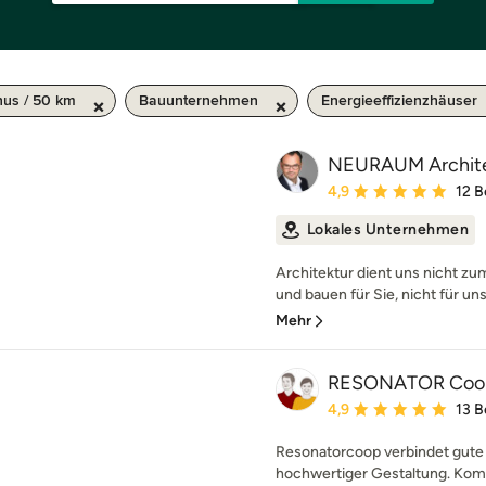
us / 50 km
Bauunternehmen
Energieeffizienzhäuser
NEURAUM Archit
Durchschnittliche Bewe
4,9
12 
Lokales Unternehmen
Architektur dient uns nicht z
und bauen für Sie, nicht für uns
Mehr
RESONATOR Coop 
Durchschnittliche Bewe
4,9
13 
Resonatorcoop verbindet gute 
hochwertiger Gestaltung. Komp