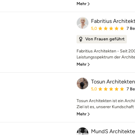
Mehr
Fabritius Architek
Durchschnittliche Bewe
5,0
7 B
Von Frauen geführt
Fabritius Architekten - Seit 2
Leistungsspektrum der Architek
Mehr
Tosun Architekten
Durchschnittliche Bewe
5,0
7 B
Tosun Architekten ist ein Arc
Ziel ist es, unserer Kundschaft i
Mehr
MundS Architekt