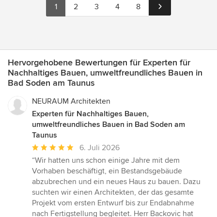
1
2
3
4
8
Hervorgehobene Bewertungen für Experten für
Nachhaltiges Bauen, umweltfreundliches Bauen in
Bad Soden am Taunus
NEURAUM Architekten
Experten für Nachhaltiges Bauen,
umweltfreundliches Bauen in Bad Soden am
Taunus
Durchschnittliche
6. Juli 2026
Bewertung:
“Wir hatten uns schon einige Jahre mit dem
5
Vorhaben beschäftigt, ein Bestandsgebäude
von
abzubrechen und ein neues Haus zu bauen. Dazu
5
suchten wir einen Architekten, der das gesamte
Sternen
Projekt vom ersten Entwurf bis zur Endabnahme
nach Fertigstellung begleitet. Herr Backovic hat