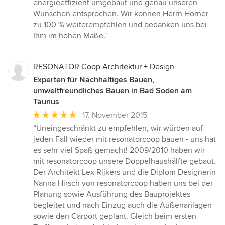
energieeffizient umgebaut und genau unseren
Wünschen entsprochen. Wir können Herrn Hörner
zu 100 % weiterempfehlen und bedanken uns bei
Ihm im hohen Maße.”
RESONATOR Coop Architektur + Design
Experten für Nachhaltiges Bauen,
umweltfreundliches Bauen in Bad Soden am
Taunus
Durchschnittliche
17. November 2015
Bewertung:
“Uneingeschränkt zu empfehlen, wir würden auf
5
jeden Fall wieder mit resonatorcoop bauen - uns hat
von
es sehr viel Spaß gemacht! 2009/2010 haben wir
5
mit resonatorcoop unsere Doppelhaushälfte gebaut.
Sternen
Der Architekt Lex Rijkers und die Diplom Designerin
Nanna Hirsch von resonatorcoop haben uns bei der
Planung sowie Ausführung des Bauprojektes
begleitet und nach Einzug auch die Außenanlagen
sowie den Carport geplant. Gleich beim ersten