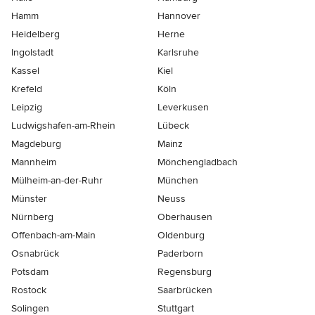
Hamm
Hannover
Heidelberg
Herne
Ingolstadt
Karlsruhe
Kassel
Kiel
Krefeld
Köln
Leipzig
Leverkusen
Ludwigshafen-am-Rhein
Lübeck
Magdeburg
Mainz
Mannheim
Mönchen­gladbach
Mülheim-an-der-Ruhr
München
Münster
Neuss
Nürnberg
Oberhausen
Offenbach-am-Main
Oldenburg
Osnabrück
Paderborn
Potsdam
Regensburg
Rostock
Saarbrücken
Solingen
Stuttgart