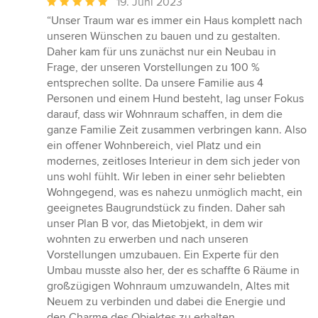
Durchschnittliche
19. Juni 2023
Bewertung:
“Unser Traum war es immer ein Haus komplett nach
5
unseren Wünschen zu bauen und zu gestalten.
von
Daher kam für uns zunächst nur ein Neubau in
5
Frage, der unseren Vorstellungen zu 100 %
Sternen
entsprechen sollte. Da unsere Familie aus 4
Personen und einem Hund besteht, lag unser Fokus
darauf, dass wir Wohnraum schaffen, in dem die
ganze Familie Zeit zusammen verbringen kann. Also
ein offener Wohnbereich, viel Platz und ein
modernes, zeitloses Interieur in dem sich jeder von
uns wohl fühlt. Wir leben in einer sehr beliebten
Wohngegend, was es nahezu unmöglich macht, ein
geeignetes Baugrundstück zu finden. Daher sah
unser Plan B vor, das Mietobjekt, in dem wir
wohnten zu erwerben und nach unseren
Vorstellungen umzubauen. Ein Experte für den
Umbau musste also her, der es schaffte 6 Räume in
großzügigen Wohnraum umzuwandeln, Altes mit
Neuem zu verbinden und dabei die Energie und
den Charme des Objektes zu erhalten.