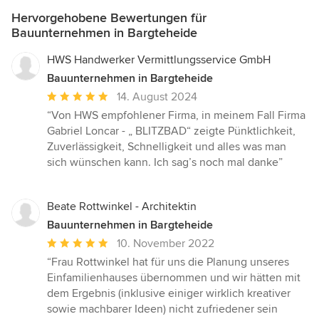
Hervorgehobene Bewertungen für
Bauunternehmen in Bargteheide
HWS Handwerker Vermittlungsservice GmbH
Bauunternehmen in Bargteheide
Durchschnittliche
14. August 2024
Bewertung:
“Von HWS empfohlener Firma, in meinem Fall Firma
5
Gabriel Loncar - „ BLITZBAD“ zeigte Pünktlichkeit,
von
Zuverlässigkeit, Schnelligkeit und alles was man
5
sich wünschen kann. Ich sag’s noch mal danke”
Sternen
Beate Rottwinkel - Architektin
Bauunternehmen in Bargteheide
Durchschnittliche
10. November 2022
Bewertung:
“Frau Rottwinkel hat für uns die Planung unseres
5
Einfamilienhauses übernommen und wir hätten mit
von
dem Ergebnis (inklusive einiger wirklich kreativer
5
sowie machbarer Ideen) nicht zufriedener sein