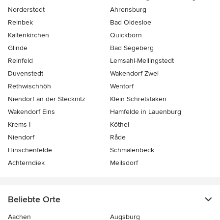
Norderstedt
Ahrensburg
Reinbek
Bad Oldesloe
Kaltenkirchen
Quickborn
Glinde
Bad Segeberg
Reinfeld
Lemsahl-Mellingstedt
Duvenstedt
Wakendorf Zwei
Rethwischhöh
Wentorf
Niendorf an der Stecknitz
Klein Schretstaken
Wakendorf Eins
Hamfelde in Lauenburg
Krems I
Köthel
Niendorf
Råde
Hinschenfelde
Schmalenbeck
Achterndiek
Meilsdorf
Beliebte Orte
Aachen
Augsburg