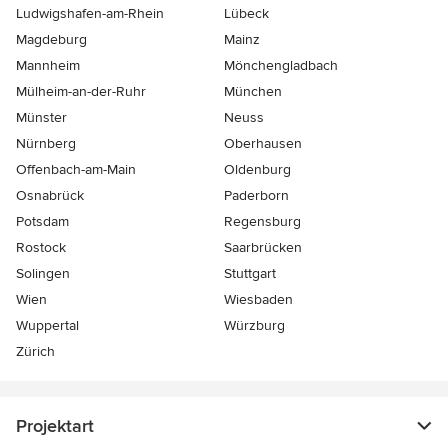
Ludwigshafen-am-Rhein
Lübeck
Magdeburg
Mainz
Mannheim
Mönchen­gladbach
Mülheim-an-der-Ruhr
München
Münster
Neuss
Nürnberg
Oberhausen
Offenbach-am-Main
Oldenburg
Osnabrück
Paderborn
Potsdam
Regensburg
Rostock
Saarbrücken
Solingen
Stuttgart
Wien
Wiesbaden
Wuppertal
Würzburg
Zürich
Projektart