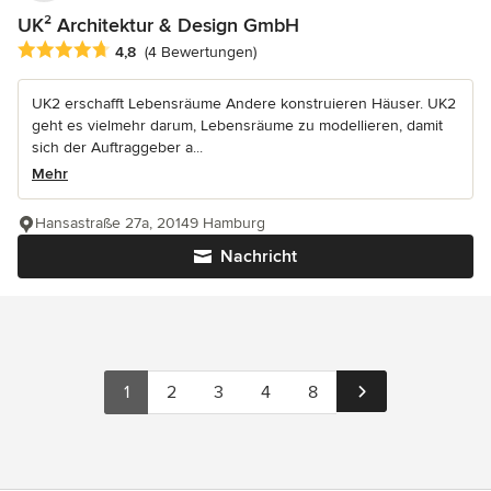
UK² Architektur & Design GmbH
Durchschnittliche Bewertung: 4.8 von 5 Sternen
4,8
(4 Bewertungen)
UK2 erschafft Lebensräume Andere konstruieren Häuser. UK2
geht es vielmehr darum, Lebensräume zu modellieren, damit
sich der Auftraggeber a...
Mehr
Hansastraße 27a, 20149 Hamburg
Nachricht
1
2
3
4
8