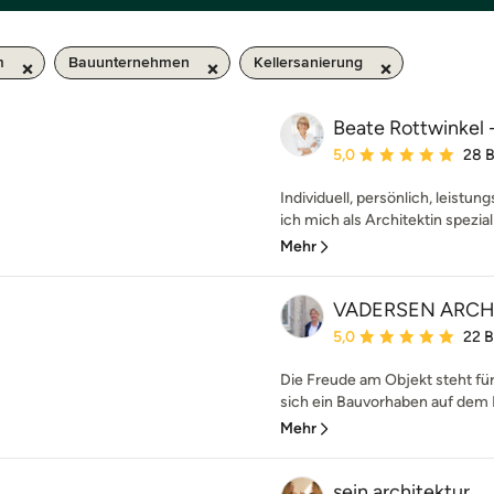
m
Bauunternehmen
Kellersanierung
Beate Rottwinkel -
Durchschnittliche Bewe
5,0
28 
Individuell, persönlich, leistun
ich mich als Architektin spezialis
Mehr
VADERSEN ARCH
Durchschnittliche Bewe
5,0
22 
Die Freude am Objekt steht für
sich ein Bauvorhaben auf dem P
Mehr
sein.architektur