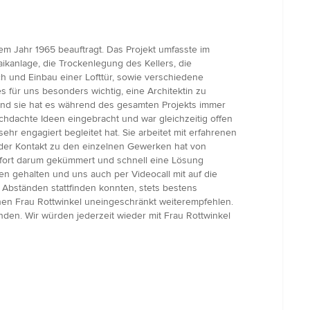
m Jahr 1965 beauftragt. Das Projekt umfasste im
ikanlage, die Trockenlegung des Kellers, die
 und Einbau einer Lofttür, sowie verschiedene
s für uns besonders wichtig, eine Architektin zu
 und sie hat es während des gesamten Projekts immer
durchdachte Ideen eingebracht und war gleichzeitig offen
hr engagiert begleitet hat. Sie arbeitet mit erfahrenen
der Kontakt zu den einzelnen Gewerken hat von
sofort darum gekümmert und schnell eine Lösung
n gehalten und uns auch per Videocall mit auf die
Abständen stattfinden konnten, stets bestens
nen Frau Rottwinkel uneingeschränkt weiterempfehlen.
nden. Wir würden jederzeit wieder mit Frau Rottwinkel