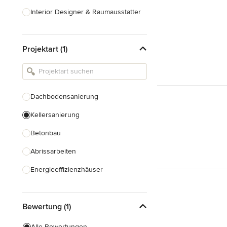
Interior Designer & Raumausstatter
Küchenplanung
Projektart (1)
Landschaftsarchitekten
Armaturen & Sanitärbedarf
Beleuchtung
Dachbodensanierung
Einbauschränke
Kellersanierung
Alle anzeigen
Betonbau
Abrissarbeiten
Energieeffizienzhäuser
Fundamentarbeiten
Bewertung (1)
Garagenbau
Nachhaltiges Bauen
Alle Bewertungen