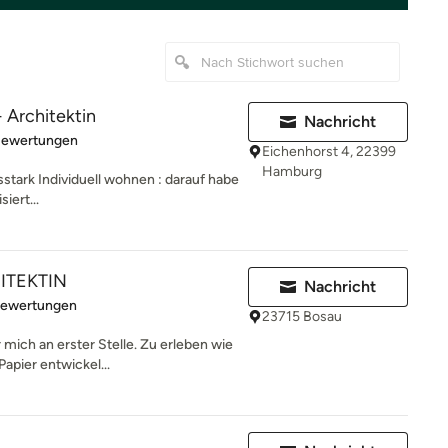
 Architektin
Nachricht
rtung: 5 von 5 Sternen
Bewertungen
Eichenhorst 4, 22399
Hamburg
gsstark Individuell wohnen : darauf habe
iert...
ITEKTIN
Nachricht
rtung: 5 von 5 Sternen
Bewertungen
23715 Bosau
 mich an erster Stelle. Zu erleben wie
apier entwickel...