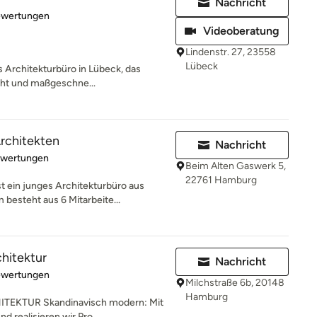
Nachricht
rtung: 5 von 5 Sternen
ewertungen
Videoberatung
Lindenstr. 27, 23558
Lübeck
es Architekturbüro in Lübeck, das
eht und maßgeschne...
rchitekten
Nachricht
rtung: 4.9 von 5 Sternen
ewertungen
Beim Alten Gaswerk 5,
22761 Hamburg
 ein junges Architekturbüro aus
besteht aus 6 Mitarbeite...
chitektur
Nachricht
rtung: 5 von 5 Sternen
ewertungen
Milchstraße 6b, 20148
Hamburg
EKTUR Skandinavisch modern: Mit
 realisieren wir Pro...