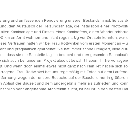
nierung und umfassenden Renovierung unserer Bestandsimmobilie aus de
, den Austausch der Heizungsanlage, die Installation einer Photovolta
alten Kaminanlage und Einsatz eines Kaminofens, einen Wanddurchbruch
00 km entfernt wohnen und nicht regelmäßig vor Ort sein konnten, war e
ieses Vertrauen hatten wir bei Frau Rottwinkel vom ersten Moment an –
fizient und pragmatisch gearbeitet. Sie hat immer schnell reagiert, viele 
s, dass sie die Baustelle täglich besucht und den gesamten Bauablauf se
sich auch bei unserem Projekt absolut bewährt haben. Ihr hervorragen
t. Und wenn doch einmal etwas nicht ganz nach Plan lief, hat sie sich 
rragend. Frau Rottwinkel hat uns regelmäßig mit Fotos auf dem Laufende
tfernung, wegen der unsere Besuche auf der Baustelle nur in größeren 
en Ablauf der Bauzeit und dem Endergebnis mehr als zufrieden und kön
schlich sehr angenehme Architektin sucht, ist bei ihr in den besten Hä