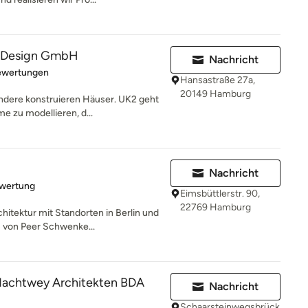
& Design GmbH
Nachricht
rtung: 4.8 von 5 Sternen
ewertungen
Hansastraße 27a,
20149 Hamburg
dere konstruieren Häuser. UK2 geht
 zu modellieren, d...
Nachricht
rtung: 5 von 5 Sternen
ewertung
Eimsbüttlerstr. 90,
22769 Hamburg
chitektur mit Standorten in Berlin und
von Peer Schwenke...
Nachtwey Architekten BDA
Nachricht
Schaarsteinwegsbrück