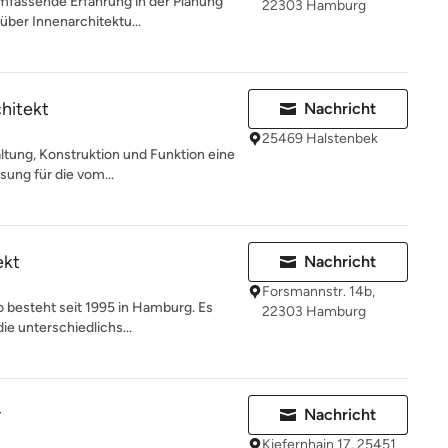
umfassende Erfahrung in der Planung
22303 Hamburg
ber Innenarchitektu...
hitekt
Nachricht
25469 Halstenbek
altung, Konstruktion und Funktion eine
ung für die vom...
ekt
Nachricht
Forsmannstr. 14b,
o besteht seit 1995 in Hamburg. Es
22303 Hamburg
ie unterschiedlichs...
r
Nachricht
Kiefernhain 17, 25451