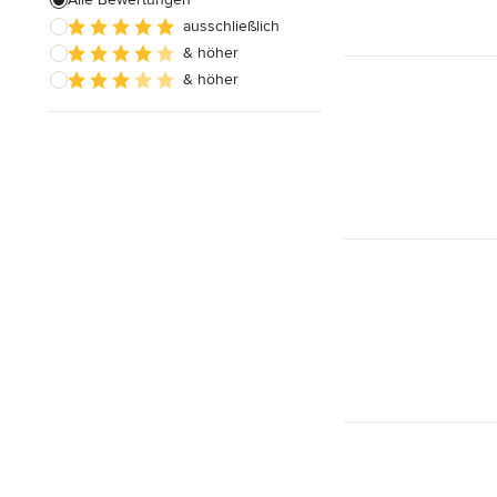
ausschließlich
Hausanbau
& höher
Hauserweiterungen
& höher
Alle anzeigen