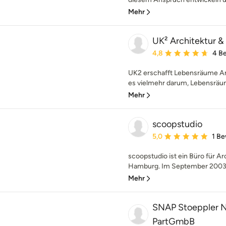
Mehr
UK² Architektur 
Durchschnittliche Bewe
4,8
4 B
UK2 erschafft Lebensräume An
es vielmehr darum, Lebensräume
Mehr
scoopstudio
Durchschnittliche Bewe
5,0
1 B
scoopstudio ist ein Büro für Ar
Hamburg. Im September 2003 
Mehr
SNAP Stoeppler 
PartGmbB