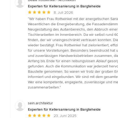
Experten für Kellersanierung in Bargteheide
Durchschnittliche
8. Juli 2026
Bewertung:
“Wir haben Frau Rottwinkel mit der energetischen Sa
5
Wesentlichen die Energieberatung, die Fassadendämmung
von
Neugestaltung des Außenbereichs, den Abbruch einer 
5
Tischlerarbeiten im Innenbereich. Da wir selbst rund 6
Sternen
finden, der wir uneingeschränkt vertrauen konnten. D
wieder bestätigt. Frau Rottwinkel hat zielorientiert, ef
für unsere Vorstellungen. Besonders beeindruckt hat un
und zuverlässigen Handwerksbetrieben zusammen, die 
Anfang bis Ende für einen reibungslosen Ablauf gesorg
gefunden. Auch die Kommunikation war jederzeit hervo
Baustelle genommen. So waren wir trotz der großen En
informiert und eingebunden. Wir sind mit dem gesamt
Wer eine kompetente, engagierte, zuverlässige und men
zusammenarbeiten.”
sein.architektur
Experten für Kellersanierung in Bargteheide
Durchschnittliche
23. Juni 2025