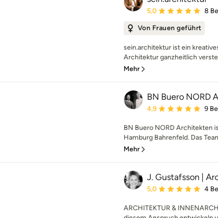
Durchschnittliche Bewe
5,0
8 B
Von Frauen geführt
sein.architektur ist ein kreativ
Architektur ganzheitlich verst
Mehr
BN Buero NORD A
Durchschnittliche Bewe
4,9
9 B
BN Buero NORD Architekten ist
Hamburg Bahrenfeld. Das Team 
Mehr
J. Gustafsson | Ar
Durchschnittliche Bewe
5,0
4 B
ARCHITEKTUR & INNENARCHIT
diesem Anspruch entwickeln und