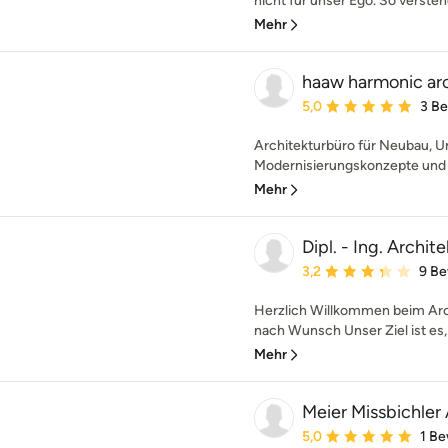
nicht für unser Ego. So versteh
Mehr
haaw harmonic ar
Durchschnittliche Bewe
5,0
3 B
Architekturbüro für Neubau, 
Modernisierungskonzepte und I
Mehr
Dipl. - Ing. Archi
Durchschnittliche Bewe
3,2
9 B
Herzlich Willkommen beim Arc
nach Wunsch Unser Ziel ist es, b
Mehr
Meier Missbichler
Durchschnittliche Bewe
5,0
1 B