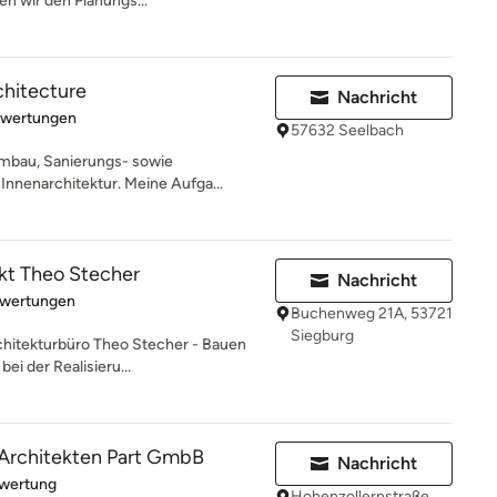
en wir den Planungs...
chitecture
Nachricht
rtung: 5 von 5 Sternen
ewertungen
57632 Seelbach
Umbau, Sanierungs- sowie
nnenarchitektur. Meine Aufga...
tekt Theo Stecher
Nachricht
rtung: 3.2 von 5 Sternen
ewertungen
Buchenweg 21A, 53721
Siegburg
hitekturbüro Theo Stecher - Bauen
ei der Realisieru...
 Architekten Part GmbB
Nachricht
rtung: 5 von 5 Sternen
ewertung
Hohenzollernstraße