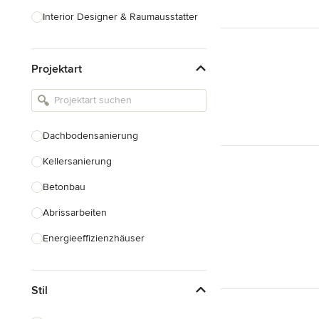
Interior Designer & Raumausstatter
Küchenplanung
Projektart
Landschaftsarchitekten
Armaturen & Sanitärbedarf
Beleuchtung
Dachbodensanierung
Einbauschränke
Kellersanierung
Alle anzeigen
Betonbau
Abrissarbeiten
Energieeffizienzhäuser
Fundamentarbeiten
Stil
Garagenbau
Nachhaltiges Bauen