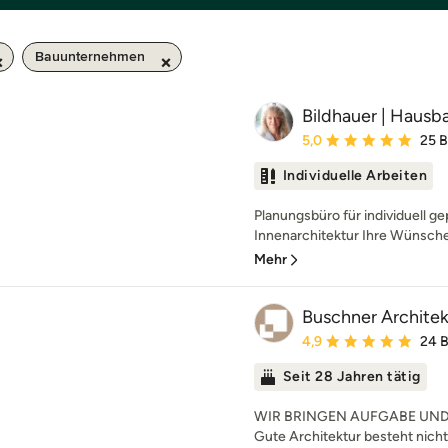
Bauunternehmen
Bildhauer | Hausb
Durchschnittliche Bewe
5,0
25 
Individuelle Arbeiten
Planungsbüro für individuell 
Innenarchitektur Ihre Wünsche 
Mehr
Buschner Archite
Durchschnittliche Bewe
4,9
24 
Seit 28 Jahren tätig
WIR BRINGEN AUFGABE UN
Gute Architektur besteht nicht n