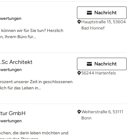
Nachricht
rtung: 5 von 5 Sternen
ewertungen
Hauptstraße 15, 53604
Bad Honnef
 können wir für Sie tun? Herzlich
, Ihrem Büro für...
.Sc Architekt
Nachricht
rtung: 5 von 5 Sternen
ewertungen
56244 Hartenfels
ozent unserer Zeit in geschlossenen
ch für das Leben in...
Weiherstraße 6, 53111
ektur GmbH
Bonn
rtung: 5 von 5 Sternen
ewertungen
schen, die darin leben möchten und