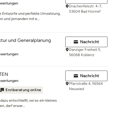
rtung: 4.9 von 5 Sternen
ewertungen
Drachenfelsstr. 4-7,
53604 Bad Honnef
he Entwürfe und perfekte Umsetzung.
n und jemanden mit e...
ktur und Generalplanung
Nachricht
Danziger Freiheit 5,
rtung: 5 von 5 Sternen
ewertungen
56068 Koblenz
KTEN
Nachricht
rtung: 5 von 5 Sternen
ewertungen
Pfarrstraße 4, 56564
Neuwied
Erstberatung online
dazu entschließt, sei es ein kleines
en, darf erwar...