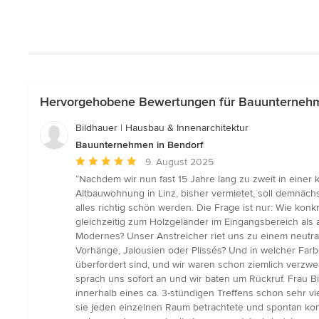
Hervorgehobene Bewertungen für Bauunternehm
Bildhauer | Hausbau & Innenarchitektur
Bauunternehmen in Bendorf
Durchschnittliche
9. August 2025
Bewertung:
“Nachdem wir nun fast 15 Jahre lang zu zweit in eine
5
Altbauwohnung in Linz, bisher vermietet, soll demnäch
von
alles richtig schön werden. Die Frage ist nur: Wie konk
5
gleichzeitig zum Holzgeländer im Eingangsbereich als a
Sternen
Modernes? Unser Anstreicher riet uns zu einem neutral
Vorhänge, Jalousien oder Plissés? Und in welcher Farb
überfordert sind, und wir waren schon ziemlich verzwe
sprach uns sofort an und wir baten um Rückruf. Frau Bi
innerhalb eines ca. 3-stündigen Treffens schon sehr v
sie jeden einzelnen Raum betrachtete und spontan konk