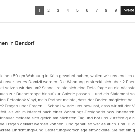
Weite
1
2
3
4
5
6
7
8
9
en in Bendorf
r kleinen 50 qm Wohnung in Köln gewohnt haben, wollen wir uns endlich 
st unser neues Domizil werden. Die Wohnung erstreckt sich über 2 Ebene
ret setzen wir das um? Schnell reihte sich eine Detailfrage an die nächs
uch zur Buchetreppe hinauf zur Galerie passen ... und ein Statement so
en Betonlook-Vinyl, mein Partner meinte, dass der Boden möglichst hell
e? Fragen über Fragen ... Schnell wurde uns bewusst, dass wir mit der 
ifelt, als wir im Internet nach einer Wohnungs-Designerin bzw. Innenarc
ldhauer meldete sich gleich am nächsten Tag und bot uns kurzfristig ein
iele Fragen geklärt werden können. Und genau so war es auch. Frau Bildh
rete Einrichtungs-und Gestaltungsvorschläge entwickelte. Sie hat ein g