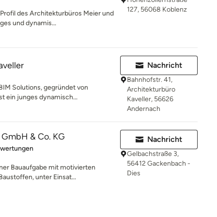
127, 56068 Koblenz
rofil des Architekturbüros Meier und
ges und dynamis...
aveller
Nachricht
Bahnhofstr. 41,
 BIM Solutions, gegründet von
Architekturbüro
st ein junges dynamisch...
Kaveller, 56626
Andernach
 GmbH & Co. KG
Nachricht
rtung: 5 von 5 Sternen
ewertungen
Gelbachstraße 3,
56412 Gackenbach -
ner Bauaufgabe mit motivierten
Dies
austoffen, unter Einsat...