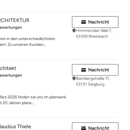
RCHITEKTUR
Nachricht
rtung: 4.9 von 5 Sternen
Bewertungen
Himmeroder Wall 7,
53359 Rheinbach
hren in den unterschiedlichsten
ert. Zu unseren Kunden...
rchitekt
Nachricht
rtung: 4.9 von 5 Sternen
Bewertungen
Bambergstraße 11,
53721 Siegburg
 2026 finden sie uns im planwerk
 20 Jahren plane...
laudius Thiele
Nachricht