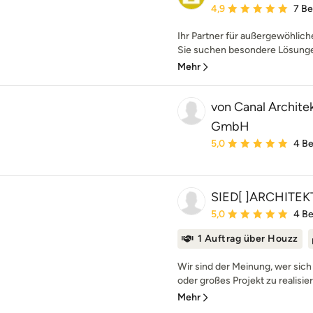
Durchschnittliche Bewe
4,9
7 B
Ihr Partner für außergewöhlic
Sie suchen besondere Lösunge
Mehr
von Canal Archite
GmbH
Durchschnittliche Bewe
5,0
4 B
SIED[ ]ARCHITE
Durchschnittliche Bewe
5,0
4 B
1 Auftrag über Houzz
Wir sind der Meinung, wer sich 
oder großes Projekt zu realisier
Mehr