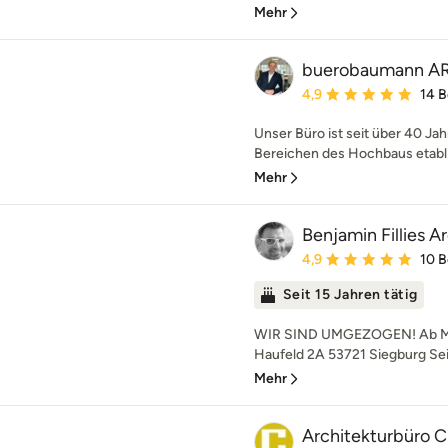
Mehr
buerobaumann A
Durchschnittliche Bewe
4,9
14 
Unser Büro ist seit über 40 Ja
Bereichen des Hochbaus etabli
Mehr
Benjamin Fillies A
Durchschnittliche Bewe
4,9
10 
Seit 15 Jahren tätig
WIR SIND UMGEZOGEN! Ab März
Haufeld 2A 53721 Siegburg Seit
Mehr
Architekturbüro C