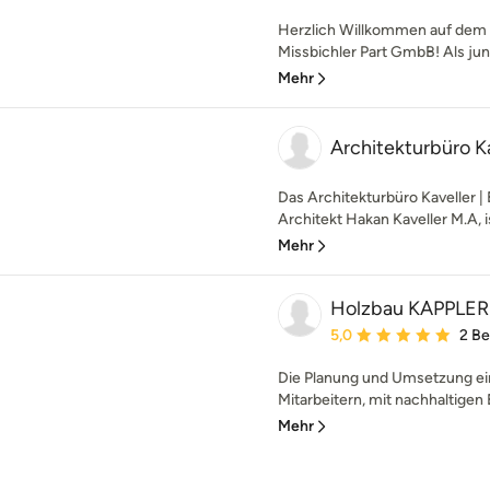
Herzlich Willkommen auf dem P
Missbichler Part GmbB! Als jun
Mehr
Architekturbüro K
Das Architekturbüro Kaveller |
Architekt Hakan Kaveller M.A, i
Mehr
Holzbau KAPPLER
Durchschnittliche Bewe
5,0
2 B
Die Planung und Umsetzung ei
Mitarbeitern, mit nachhaltigen B
Mehr