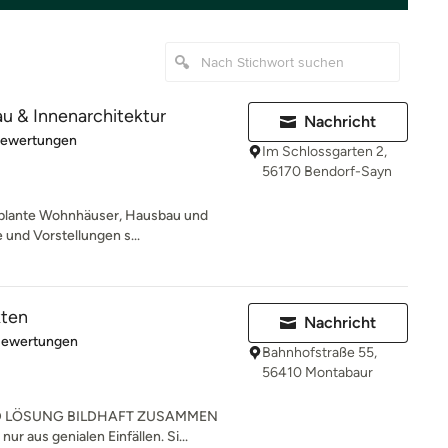
au & Innenarchitektur
Nachricht
rtung: 5 von 5 Sternen
Bewertungen
Im Schlossgarten 2,
56170 Bendorf-Sayn
geplante Wohnhäuser, Hausbau und
und Vorstellungen s...
kten
Nachricht
rtung: 4.9 von 5 Sternen
Bewertungen
Bahnhofstraße 55,
56410 Montabaur
D LÖSUNG BILDHAFT ZUSAMMEN
ur aus genialen Einfällen. Si...