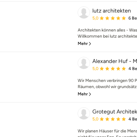
lutz architekten
Durchschnittliche Bewe
5,0
6 B
Architekten können alles - Was
Willkommen bei lutz architekten
Mehr
Alexander Huf - M
Durchschnittliche Bewe
5,0
4 B
Wir Menschen verbringen 90 Pr
Räumen, obwohl wir grundsätzli
Mehr
Grotegut Archit
Durchschnittliche Bewe
5,0
4 B
Wir planen Häuser für die Men