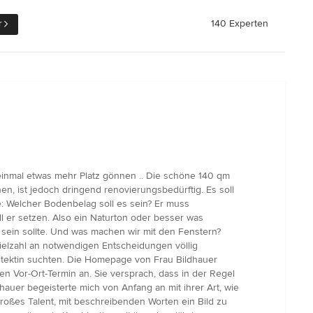
r
140 Experten
einmal etwas mehr Platz gönnen .. Die schöne 140 qm
n, ist jedoch dringend renovierungsbedürftig. Es soll
te: Welcher Bodenbelag soll es sein? Er muss
ll er setzen. Also ein Naturton oder besser was
 sein sollte. Und was machen wir mit den Fenstern?
Vielzahl an notwendigen Entscheidungen völlig
hitektin suchten. Die Homepage von Frau Bildhauer
en Vor-Ort-Termin an. Sie versprach, dass in der Regel
auer begeisterte mich von Anfang an mit ihrer Art, wie
roßes Talent, mit beschreibenden Worten ein Bild zu