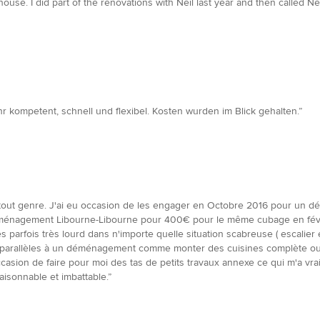
ouse. I did part of the renovations with Neil last year and then called 
 kompetent, schnell und flexibel. Kosten wurden im Blick gehalten.”
n tout genre. J'ai eu occasion de les engager en Octobre 2016 pour u
éménagement Libourne-Libourne pour 400€ pour le même cubage en février
parfois très lourd dans n'importe quelle situation scabreuse ( escalier étr
ux parallèles à un déménagement comme monter des cuisines complète ou to
 occasion de faire pour moi des tas de petits travaux annexe ce qui m'a 
aisonnable et imbattable.”