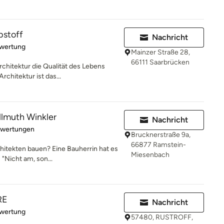
bstoff
Nachricht
rtung: 5 von 5 Sternen
ewertung
Mainzer Straße 28,
66111 Saarbrücken
rchitektur die Qualität des Lebens
chitektur ist das...
llmuth Winkler
Nachricht
rtung: 5 von 5 Sternen
ewertungen
Brucknerstraße 9a,
66877 Ramstein-
itekten bauen? Eine Bauherrin hat es
Miesenbach
"Nicht am, son...
RE
Nachricht
rtung: 5 von 5 Sternen
ewertung
57480, RUSTROFF,