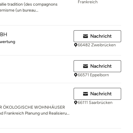
Frankreich
allie tradition (des compagnons
rnisme (un bureau...
mBH
Nachricht
rtung: 5 von 5 Sternen
ewertung
66482 Zweibrücken
Nachricht
66571 Eppelborn
Nachricht
66111 Saarbrücken
ÜR ÖKOLOGISCHE WOHNHÄUSER
d Frankreich Planung und Realisieru...