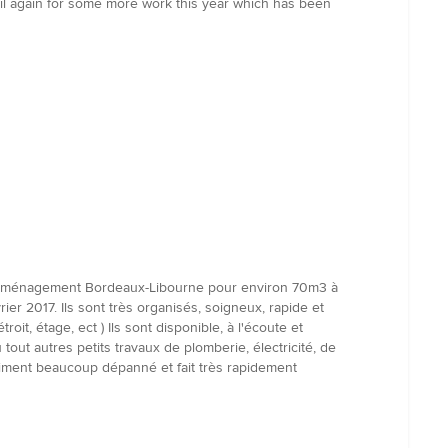
Neil again for some more work this year which has been
n déménagement Bordeaux-Libourne pour environ 70m3 à
 2017. Ils sont très organisés, soigneux, rapide et
oit, étage, ect ) Ils sont disponible, à l'écoute et
ut autres petits travaux de plomberie, électricité, de
vraiment beaucoup dépanné et fait très rapidement