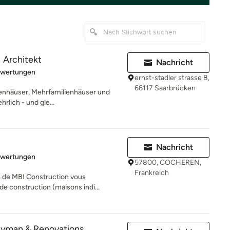
| Architekt
Nachricht
rtung: 5 von 5 Sternen
ewertungen
ernst-stadler strasse 8,
66117 Saarbrücken
ilienhäuser, Mehrfamilienhäuser und
rlich - und gle...
Nachricht
rtung: 5 von 5 Sternen
ewertungen
57800, COCHEREN,
Frankreich
e de MBI Construction vous
e construction (maisons indi...
dyman & Renovations