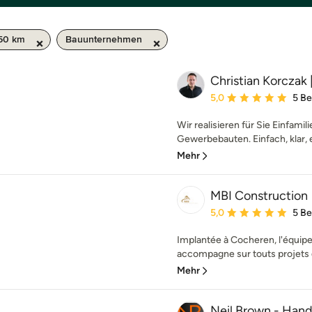
50 km
Bauunternehmen
Christian Korczak 
Durchschnittliche Bewe
5,0
5 B
Wir realisieren für Sie Einfam
Gewerbebauten. Einfach, klar, eh
Mehr
MBI Construction
Durchschnittliche Bewe
5,0
5 B
Implantée à Cocheren, l'équip
accompagne sur touts projets d
Mehr
Neil Brown - Han