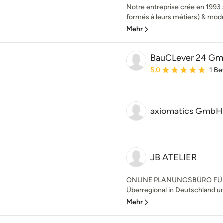
Notre entreprise crée en 1993 
formés à leurs métiers) & mode
Mehr
BauCLever 24 G
Durchschnittliche Bewe
5,0
1 B
axiomatics GmbH
JB ATELIER
ONLINE PLANUNGSBÜRO F
Überregional in Deutschland un
Mehr