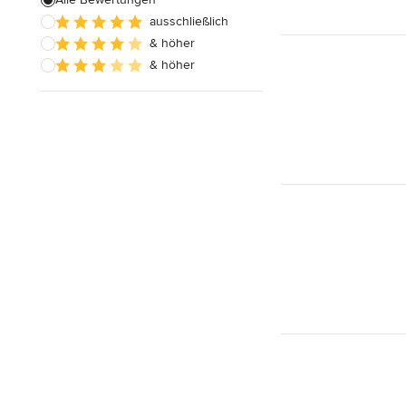
ausschließlich
Hausanbau
& höher
Hauserweiterungen
& höher
Alle anzeigen