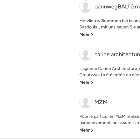
bannwegBAU G
Herzlich willkommen bei ban
Saarlouis .. mit uns bauen Sie 
Mehr
carine architectur
L'agence Carine Architecture, 
Creutzwald a été créée en déce
Mehr
MZM
Pour le particulier, MZM réali
parachèvement, en assure la maî
Mehr