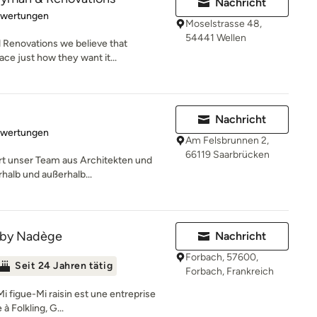
Nachricht
rtung: 5 von 5 Sternen
ewertungen
Moselstrasse 48,
54441 Wellen
Renovations we believe that
ace just how they want it...
Nachricht
rtung: 5 von 5 Sternen
ewertungen
Am Felsbrunnen 2,
66119 Saarbrücken
iert unser Team aus Architekten und
halb und außerhalb...
n by Nadège
Nachricht
Forbach, 57600,
Seit 24 Jahren tätig
Forbach, Frankreich
i figue-Mi raisin est une entreprise
à Folkling, G...