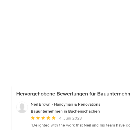
Hervorgehobene Bewertungen für Bauunterneh
Neil Brown - Handyman & Renovations
Bauunternehmen in Buchenschachen
Durchschnittliche
4. Juni 2023
Bewertung:
“Delighted with the work that Neil and his team have 
5