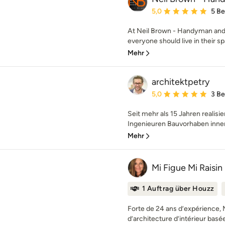
Durchschnittliche Bewe
5,0
5 B
At Neil Brown - Handyman and 
everyone should live in their sp
Mehr
architektpetry
Durchschnittliche Bewe
5,0
3 B
Seit mehr als 15 Jahren realis
Ingenieuren Bauvorhaben inner
Mehr
Mi Figue Mi Raisi
1 Auftrag über Houzz
Forte de 24 ans d’expérience, M
d’architecture d’intérieur basée 