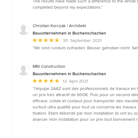
The results have made such a difference to the whole h
von
completed beyond my expectations.”
5
Sternen
Christian Korczak | Architekt
Bauunternehmen in Buchenschachen
Durchschnittliche
30. September 2021
Bewertung:
“Wir sind rundum zufrieden. Besser gehoben nicht. Sehr
5
von
5
MBI Construction
Sternen
Bauunternehmen in Buchenschachen
Durchschnittliche
13. April 2021
Bewertung:
“l'équipe 2AAZ sont des professionnels de travaux e
5
un prix très attractif de 600€. Puis pour un second d
von
efficace, solide et costaud pour transporter des meubles 
5
surtout ultra qualifié pour tout ce concerne les trava
Sternen
fixation. Etant débordé par mon installation ils ont eu
avancer mon installation pour un prix tout bonnement r