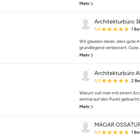
Mehr
Architekturbüro 3
Durchschnittliche Bewe
5,0
1 B
Wir glauben daran, dass gute A
grundlegend verbessert. Gute Ar
Mehr
Architekturbüro A
Durchschnittliche Bewe
5,0
2 B
Warum soll man mit einem Arch
einmal auf den Punkt gebracht: 
Mehr
MAGAR OSSATU
Durchschnittliche Bewe
5,0
1 B