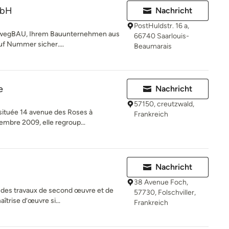
mbH
Nachricht
PostHuldstr. 16 a,
nwegBAU, Ihrem Bauunternehmen aus
66740 Saarlouis-
auf Nummer sicher....
Beaumarais
e
Nachricht
57150, creutzwald,
située 14 avenue des Roses à
Frankreich
mbre 2009, elle regroup...
Nachricht
38 Avenue Foch,
se des travaux de second œuvre et de
57730, Folschviller,
trise d’œuvre si...
Frankreich