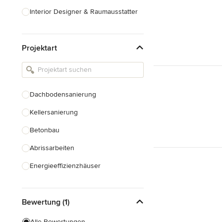
Interior Designer & Raumausstatter
Küchenplanung
Projektart
Landschaftsarchitekten
Armaturen & Sanitärbedarf
Beleuchtung
Dachbodensanierung
Einbauschränke
Kellersanierung
Alle anzeigen
Betonbau
Abrissarbeiten
Energieeffizienzhäuser
Fundamentarbeiten
Bewertung (1)
Garagenbau
Nachhaltiges Bauen
Alle Bewertungen