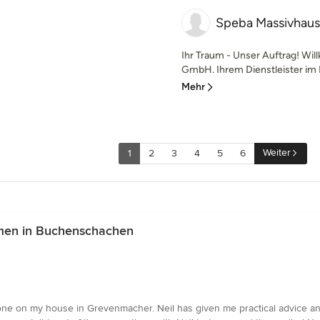
Speba Massivha
Ihr Traum - Unser Auftrag! W
GmbH. Ihrem Dienstleister im
Mehr
Weiter
1
2
3
4
5
6
men in Buchenschachen
done on my house in Grevenmacher. Neil has given me practical advice a