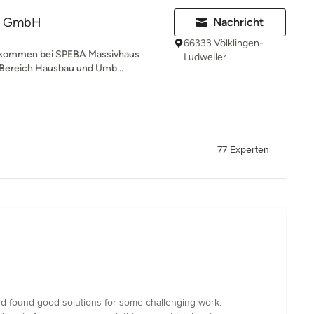
us GmbH
Nachricht
66333 Völklingen-
illkommen bei SPEBA Massivhaus
Ludweiler
 Bereich Hausbau und Umb...
77 Experten
nd found good solutions for some challenging work.