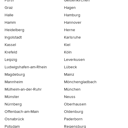
Fürth
Gelsenkirchen
Graz
Hagen
Halle
Hamburg
Hamm
Hannover
Heidelberg
Herne
Ingolstadt
Karlsruhe
Kassel
Kiel
Krefeld
Köln
Leipzig
Leverkusen
Ludwigshafen-am-Rhein
Lübeck
Magdeburg
Mainz
Mannheim
Mönchen­gladbach
Mülheim-an-der-Ruhr
München
Münster
Neuss
Nürnberg
Oberhausen
Offenbach-am-Main
Oldenburg
Osnabrück
Paderborn
Potsdam
Regensburg