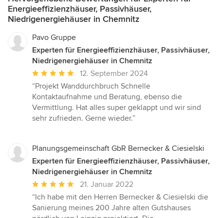
Energieeffizienzhäuser, Passivhäuser,
Niedrigenergiehäuser in Chemnitz
Pavo Gruppe
Experten für Energieeffizienzhäuser, Passivhäuser,
Niedrigenergiehäuser in Chemnitz
Durchschnittliche
12. September 2024
Bewertung:
“Projekt Wanddurchbruch Schnelle
5
Kontaktaufnahme und Beratung, ebenso die
von
Vermittlung. Hat alles super geklappt und wir sind
5
sehr zufrieden. Gerne wieder.”
Sternen
Planungsgemeinschaft GbR Bernecker & Ciesielski
Experten für Energieeffizienzhäuser, Passivhäuser,
Niedrigenergiehäuser in Chemnitz
Durchschnittliche
21. Januar 2022
Bewertung:
“Ich habe mit den Herren Bernecker & Ciesielski die
5
Sanierung meines 200 Jahre alten Gutshauses
von