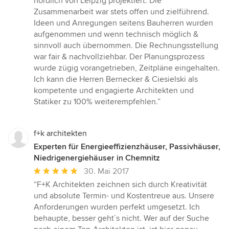
nördlich von Leipzig projektiert. Die
5
Zusammenarbeit war stets offen und zielführend.
Sternen
Ideen und Anregungen seitens Bauherren wurden
aufgenommen und wenn technisch möglich &
sinnvoll auch übernommen. Die Rechnungsstellung
war fair & nachvollziehbar. Der Planungsprozess
wurde zügig vorangetrieben, Zeitpläne eingehalten.
Ich kann die Herren Bernecker & Ciesielski als
kompetente und engagierte Architekten und
Statiker zu 100% weiterempfehlen.”
f+k architekten
Experten für Energieeffizienzhäuser, Passivhäuser,
Niedrigenergiehäuser in Chemnitz
Durchschnittliche
30. Mai 2017
Bewertung:
“F+K Architekten zeichnen sich durch Kreativität
5
und absolute Termin- und Kostentreue aus. Unsere
von
Anforderungen wurden perfekt umgesetzt. Ich
5
behaupte, besser geht´s nicht. Wer auf der Suche
Sternen