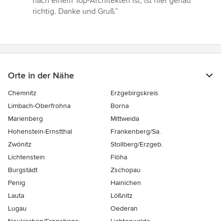
nach einem Top-Architekten ist, ist hier genau
richtig. Danke und Gruß”
Orte in der Nähe
Chemnitz
Erzgebirgskreis
Limbach-Oberfrohna
Borna
Marienberg
Mittweida
Hohenstein-Ernstthal
Frankenberg/Sa.
Zwönitz
Stollberg/Erzgeb.
Lichtenstein
Flöha
Burgstädt
Zschopau
Penig
Hainichen
Lauta
Lößnitz
Lugau
Oederan