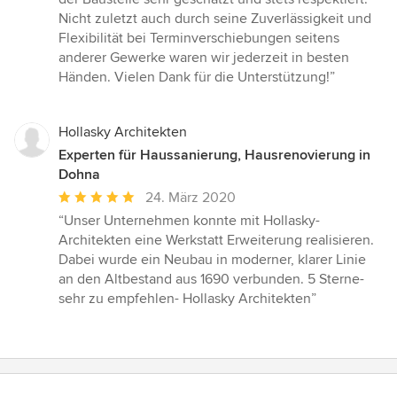
Sternen
Nicht zuletzt auch durch seine Zuverlässigkeit und
Flexibilität bei Terminverschiebungen seitens
anderer Gewerke waren wir jederzeit in besten
Händen. Vielen Dank für die Unterstützung!”
Hollasky Architekten
Experten für Haussanierung, Hausrenovierung in
Dohna
Durchschnittliche
24. März 2020
Bewertung:
“Unser Unternehmen konnte mit Hollasky-
5
Architekten eine Werkstatt Erweiterung realisieren.
von
Dabei wurde ein Neubau in moderner, klarer Linie
5
an den Altbestand aus 1690 verbunden. 5 Sterne-
Sternen
sehr zu empfehlen- Hollasky Architekten”