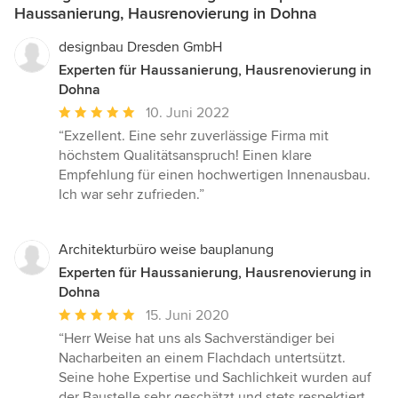
Haussanierung, Hausrenovierung in Dohna
designbau Dresden GmbH
Experten für Haussanierung, Hausrenovierung in
Dohna
Durchschnittliche
10. Juni 2022
Bewertung:
“Exzellent. Eine sehr zuverlässige Firma mit
5
höchstem Qualitätsanspruch! Einen klare
von
Empfehlung für einen hochwertigen Innenausbau.
5
Ich war sehr zufrieden.”
Sternen
Architekturbüro weise bauplanung
Experten für Haussanierung, Hausrenovierung in
Dohna
Durchschnittliche
15. Juni 2020
Bewertung:
“Herr Weise hat uns als Sachverständiger bei
5
Nacharbeiten an einem Flachdach untertsützt.
von
Seine hohe Expertise und Sachlichkeit wurden auf
5
der Baustelle sehr geschätzt und stets respektiert.