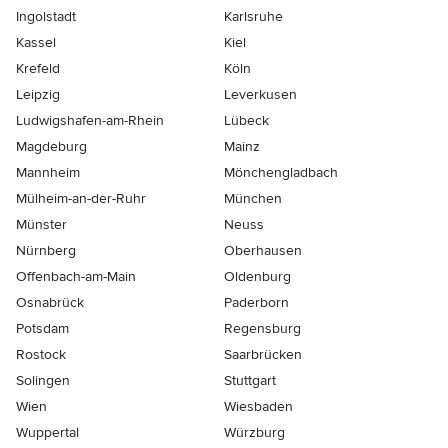
Ingolstadt
Karlsruhe
Kassel
Kiel
Krefeld
Köln
Leipzig
Leverkusen
Ludwigshafen-am-Rhein
Lübeck
Magdeburg
Mainz
Mannheim
Mönchen­gladbach
Mülheim-an-der-Ruhr
München
Münster
Neuss
Nürnberg
Oberhausen
Offenbach-am-Main
Oldenburg
Osnabrück
Paderborn
Potsdam
Regensburg
Rostock
Saarbrücken
Solingen
Stuttgart
Wien
Wiesbaden
Wuppertal
Würzburg