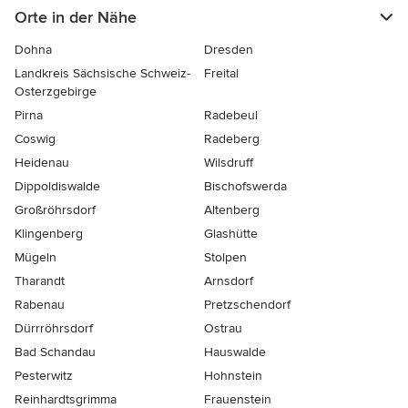
Orte in der Nähe
Dohna
Dresden
Landkreis Sächsische Schweiz-
Freital
Osterzgebirge
Pirna
Radebeul
Coswig
Radeberg
Heidenau
Wilsdruff
Dippoldiswalde
Bischofswerda
Großröhrsdorf
Altenberg
Klingenberg
Glashütte
Mügeln
Stolpen
Tharandt
Arnsdorf
Rabenau
Pretzschendorf
Dürrröhrsdorf
Ostrau
Bad Schandau
Hauswalde
Pesterwitz
Hohnstein
Reinhardtsgrimma
Frauenstein