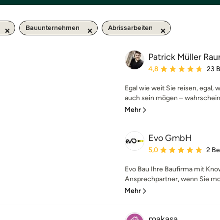
Bauunternehmen
Abrissarbeiten
Patrick Müller R
Durchschnittliche Bewe
4,8
23 
Egal wie weit Sie reisen, egal, 
auch sein mögen – wahrscheinli
Mehr
Evo GmbH
Durchschnittliche Bewe
5,0
2 B
Evo Bau Ihre Baufirma mit Know
Ansprechpartner, wenn Sie mod
Mehr
makasa