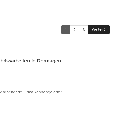
Weiter
1
2
3
brissarbeiten in Dormagen
iv arbeitende Firma kennengelernt.”