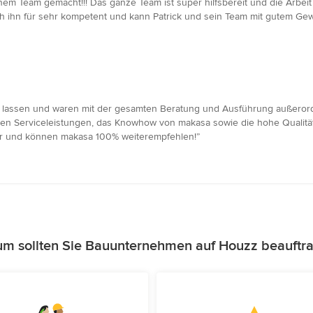
inem Team gemacht!!! Das ganze Team ist super hilfsbereit und die Arbei
ich ihn für sehr kompetent und kann Patrick und sein Team mit gutem Ge
assen und waren mit der gesamten Beratung und Ausführung außerordent
zten Serviceleistungen, das Knowhow von makasa sowie die hohe Qualitä
r und können makasa 100% weiterempfehlen!”
m sollten Sie Bauunternehmen auf Houzz beauftr