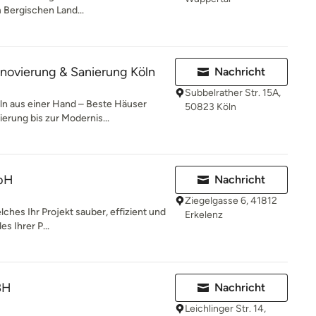
Bergischen Land...
novierung & Sanierung Köln
Nachricht
Subbelrather Str. 15A,
ln aus einer Hand – Beste Häuser
50823 Köln
erung bis zur Modernis...
bH
Nachricht
Ziegelgasse 6, 41812
ches Ihr Projekt sauber, effizient und
Erkelenz
s Ihrer P...
BH
Nachricht
Leichlinger Str. 14,