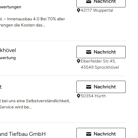
Nachricht
rtung: 4.5 von 5 Sternen
ewertungen
42117 Wuppertal
– Innenausbau 4.0 Bei 70% aller
engen die Kosten das...
ckhövel
Nachricht
rtung: 5 von 5 Sternen
ewertung
Elberfelder Str.45,
45549 Sprockhövel
t
Nachricht
50354 Hürth
 bei uns eine Selbstverständlichkeit,
ervice wird be...
 und Tiefbau GmbH
Nachricht