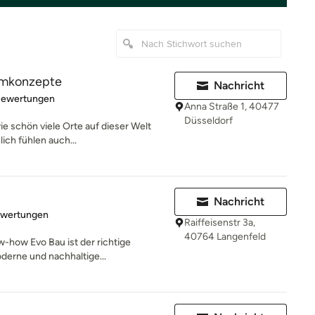
aumkonzepte
Nachricht
rtung: 4.8 von 5 Sternen
Bewertungen
Anna Straße 1, 40477
Düsseldorf
wie schön viele Orte auf dieser Welt
ch fühlen auch...
Nachricht
rtung: 5 von 5 Sternen
ewertungen
Raiffeisenstr 3a,
40764 Langenfeld
-how Evo Bau ist der richtige
erne und nachhaltige...