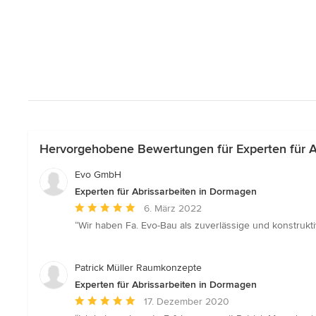
Hervorgehobene Bewertungen für Experten für A
Evo GmbH
Experten für Abrissarbeiten in Dormagen
Durchschnittliche
6. März 2022
Bewertung:
“Wir haben Fa. Evo-Bau als zuverlässige und konstrukt
5
von
5
Patrick Müller Raumkonzepte
Sternen
Experten für Abrissarbeiten in Dormagen
Durchschnittliche
17. Dezember 2020
Bewertung: