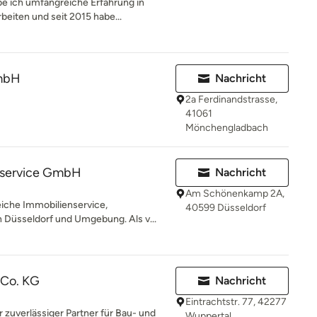
e ich umfangreiche Erfahrung in
eiten und seit 2015 habe...
mbH
Nachricht
2a Ferdinandstrasse,
41061
Mönchengladbach
service GmbH
Nachricht
Am Schönenkamp 2A,
eiche Immobilienservice,
40599 Düsseldorf
 Düsseldorf und Umgebung. Als v...
 Co. KG
Nachricht
Eintrachtstr. 77, 42277
 zuverlässiger Partner für Bau- und
Wuppertal