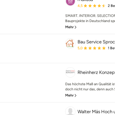
Durchschnittliche Bewe
4,5
2 B
SMART. INTERIOR. SELECTION. 
Bauprojekte in Deutschland spr
Mehr
Bau Service Spro
Durchschnittliche Bewe
5,0
1 B
Rheinherz Konzep
Das höchste Maß an Qualität ist
doch nicht nur das, denn auch S
Mehr
Walter Mäs Hoch