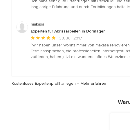
“Ich habe sehr gute Erfahrungen mit Patrick M. und se
5
langjährige Erfahrung und durch Fortbildungen halte 
von
5
Sternen
makasa
Experten für Abrissarbeiten in Dormagen
Durchschnittliche
30. Juli 2017
Bewertung:
“Wir haben unser Wohnzimmer von makasa renovieren l
5
Terminabsprachen, die professionellen internetgestüt
von
zufrieden, haben jetzt ein wunderschönes Wohnzimme
5
Sternen
Kostenloses Expertenprofil anlegen –
Mehr erfahren
Waru