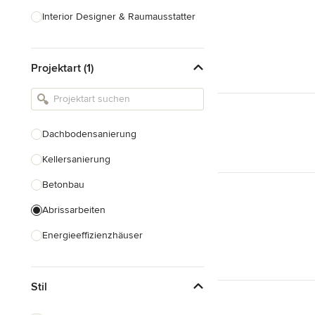
Interior Designer & Raumausstatter
Küchenplanung
Projektart (1)
Landschaftsarchitekten
Armaturen & Sanitärbedarf
Beleuchtung
Dachbodensanierung
Einbauschränke
Kellersanierung
Alle anzeigen
Betonbau
Abrissarbeiten
Energieeffizienzhäuser
Fundamentarbeiten
Stil
Garagenbau
Nachhaltiges Bauen