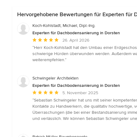
Hervorgehobene Bewertungen für Experten für 
Koch-Kohlstadt, Michael, Dipl.-Ing.
Experten für Dachbodensanierung in Dorsten
Durchschnittliche
26. April 2026
Bewertung:
“Herr Koch-Kohlstadt hat den Umbau einer Erdgeschos
5
schwierige Hürden überwunden werden. Außerdem war He
von
weiterempfehlen.”
5
Sternen
Schwingeler Architekten
Experten für Dachbodensanierung in Dorsten
Durchschnittliche
5. November 2025
Bewertung:
“Sebastian Schwingeler hat uns mit seiner kompetenten
5
Kontakte zu Handwerkern, die qualitativ hochwertige, v
von
Überraschungen (die bei einer Bestandsanierung immer
5
und verlässlich. Wir können Sebastian Schwingeler une
Sternen
Patrick Müller Raumkonzepte