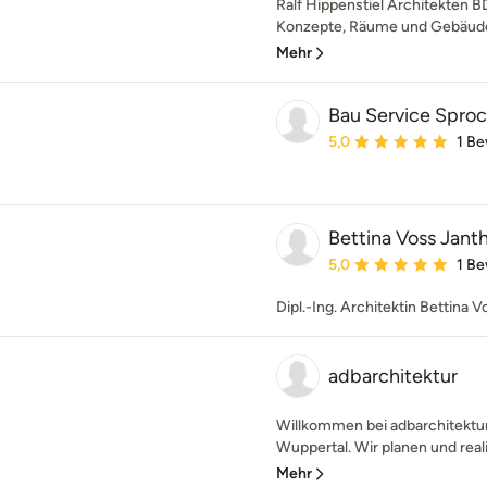
Ralf Hippenstiel Architekten BD
Konzepte, Räume und Gebäude 
Mehr
Bau Service Spro
Durchschnittliche Bewe
5,0
1 B
Bettina Voss Jant
Durchschnittliche Bewe
5,0
1 B
Dipl.-Ing. Architektin Bettin
adbarchitektur
Willkommen bei adbarchitektur,
Wuppertal. Wir planen und real
Mehr