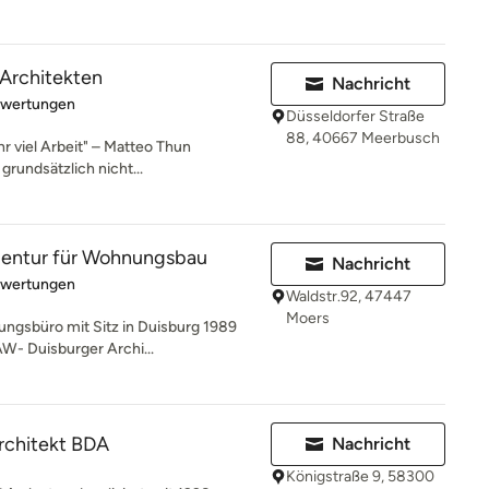
h Architekten
Nachricht
rtung: 5 von 5 Sternen
ewertungen
Düsseldorfer Straße
88, 40667 Meerbusch
hr viel Arbeit" – Matteo Thun
grundsätzlich nicht...
entur für Wohnungsbau
Nachricht
rtung: 5 von 5 Sternen
ewertungen
Waldstr.92, 47447
Moers
ungsbüro mit Sitz in Duisburg 1989
AW- Duisburger Archi...
Architekt BDA
Nachricht
Königstraße 9, 58300