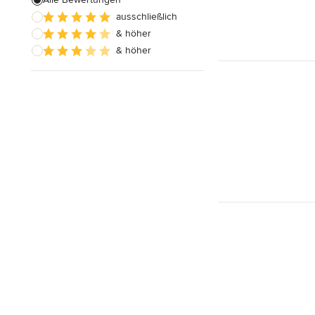
ausschließlich
Hausanbau
& höher
Hauserweiterungen
& höher
Alle anzeigen