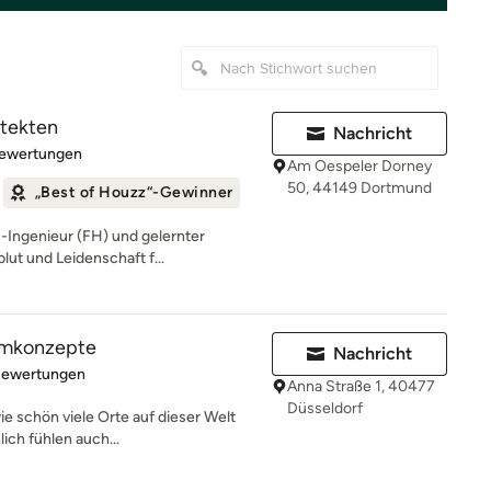
itekten
Nachricht
rtung: 5 von 5 Sternen
Bewertungen
Am Oespeler Dorney
50, 44149 Dortmund
„Best of Houzz“-Gewinner
-Ingenieur (FH) und gelernter
blut und Leidenschaft f...
aumkonzepte
Nachricht
rtung: 4.8 von 5 Sternen
Bewertungen
Anna Straße 1, 40477
Düsseldorf
wie schön viele Orte auf dieser Welt
ch fühlen auch...