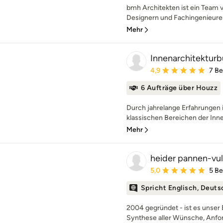
bmh Architekten ist ein Team v
Designern und Fachingenieuren.
Mehr
Innenarchitekturb
Durchschnittliche Bewe
4,9
7 B
6 Aufträge über Houzz
Durch jahrelange Erfahrungen i
klassischen Bereichen der Innen
Mehr
heider pannen-vul
Durchschnittliche Bewe
5,0
5 B
Spricht Englisch, Deuts
2004 gegründet - ist es unser
Synthese aller Wünsche, Anfo