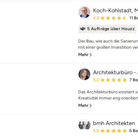
Koch-Kohlstadt, Mi
Durchschnittliche Bewe
4,6
11 
5 Aufträge über Houzz
Der Bau, wie auch die Sanierun
mit einer großen Investition ve
Mehr
Architekturbüro -
Durchschnittliche Bewe
5,0
7 B
Das Architekturbüro existiert se
Kreativität immer eng orientiert
Mehr
bmh Architekten
Durchschnittliche Bewe
5,0
6 B