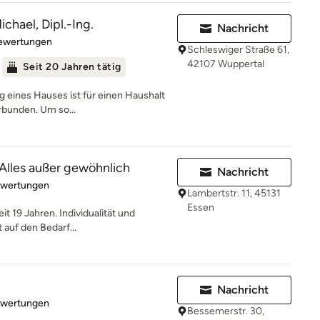
chael, Dipl.-Ing.
Nachricht
rtung: 4.6 von 5 Sternen
Bewertungen
Schleswiger Straße 61,
42107 Wuppertal
Seit 20 Jahren tätig
g eines Hauses ist für einen Haushalt
rbunden. Um so...
 Alles außer gewöhnlich
Nachricht
rtung: 5 von 5 Sternen
ewertungen
Lambertstr. 11, 45131
Essen
it 19 Jahren. Individualität und
 auf den Bedarf...
Nachricht
rtung: 5 von 5 Sternen
ewertungen
Bessemerstr. 30,