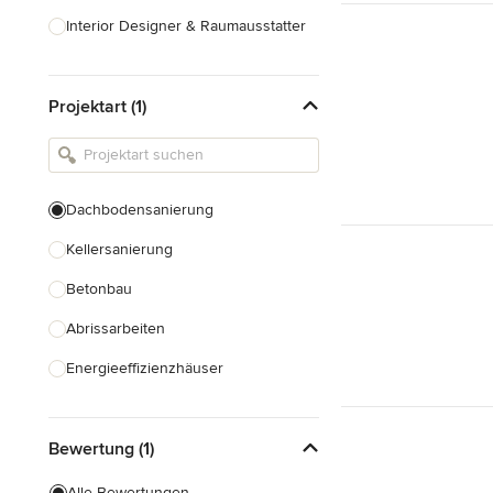
Interior Designer & Raumausstatter
Küchenplanung
Projektart (1)
Landschaftsarchitekten
Armaturen & Sanitärbedarf
Beleuchtung
Dachbodensanierung
Einbauschränke
Kellersanierung
Alle anzeigen
Betonbau
Abrissarbeiten
Energieeffizienzhäuser
Fundamentarbeiten
Bewertung (1)
Garagenbau
Nachhaltiges Bauen
Alle Bewertungen