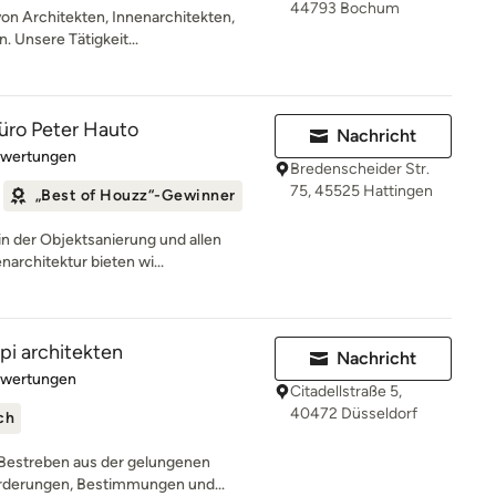
44793 Bochum
on Architekten, Innenarchitekten,
 Unsere Tätigkeit...
üro Peter Hauto
Nachricht
rtung: 4.9 von 5 Sternen
ewertungen
Bredenscheider Str.
75, 45525 Hattingen
„Best of Houzz“-Gewinner
n der Objektsanierung und allen
architektur bieten wi...
pi architekten
Nachricht
rtung: 5 von 5 Sternen
ewertungen
Citadellstraße 5,
40472 Düsseldorf
ch
 Bestreben aus der gelungenen
rderungen, Bestimmungen und...