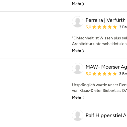
Mehr
Ferreira | Verfürt
Durchschnittliche Bewe
5,0
3 B
"Einfachheit ist Wissen plus se
Architektur unterscheidet sich 
Mehr
MAW- Moerser Ag
Durchschnittliche Bewe
5,0
3 B
Ursprünglich wurde unser Plan
von Klaus-Dieter Siebert als D
Mehr
Ralf Hippenstiel 