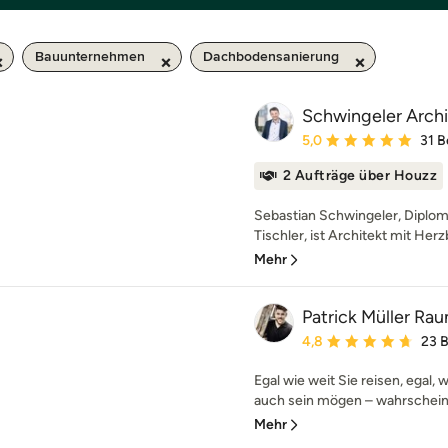
Bauunternehmen
Dachbodensanierung
Schwingeler Arch
Durchschnittliche Bewe
5,0
31 
2 Aufträge über Houzz
Sebastian Schwingeler, Diplom
Tischler, ist Architekt mit Herz
Mehr
Patrick Müller R
Durchschnittliche Bewe
4,8
23 
Egal wie weit Sie reisen, egal, 
auch sein mögen – wahrscheinli
Mehr