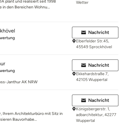
A plant und realisiert seit 1998
Wetter
in den Bereichen Wohnu...
ckhövel
Nachricht
rtung: 5 von 5 Sternen
ewertung
Elberfelder Str.45,
45549 Sprockhövel
hur
Nachricht
rtung: 5 von 5 Sternen
ewertung
Ekkehardstraße 7,
42105 Wuppertal
a Voss-Janthur AK NRW
Nachricht
Königsbergerstr. 1,
 Ihrem Architekturbüro mit Sitz in
adbarchitektur, 42277
isieren Bauvorhabe...
Wuppertal