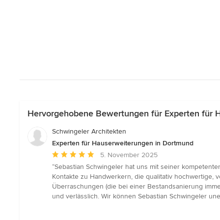
Hervorgehobene Bewertungen für Experten für 
Schwingeler Architekten
Experten für Hauserweiterungen in Dortmund
Durchschnittliche
5. November 2025
Bewertung:
“Sebastian Schwingeler hat uns mit seiner kompetenten
5
Kontakte zu Handwerkern, die qualitativ hochwertige, v
von
Überraschungen (die bei einer Bestandsanierung immer
5
und verlässlich. Wir können Sebastian Schwingeler une
Sternen