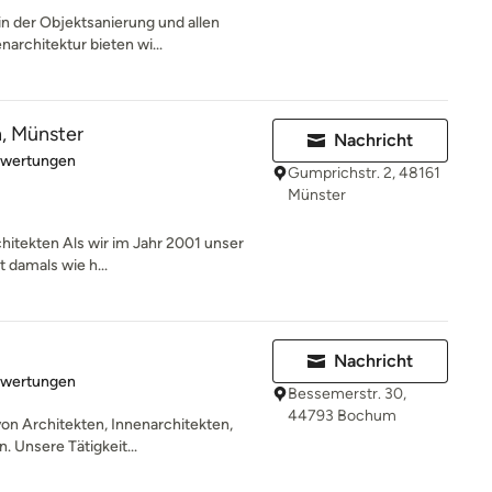
n der Objektsanierung und allen
architektur bieten wi...
n, Münster
Nachricht
rtung: 5 von 5 Sternen
ewertungen
Gumprichstr. 2, 48161
Münster
chitekten Als wir im Jahr 2001 unser
 damals wie h...
Nachricht
rtung: 5 von 5 Sternen
ewertungen
Bessemerstr. 30,
44793 Bochum
on Architekten, Innenarchitekten,
 Unsere Tätigkeit...