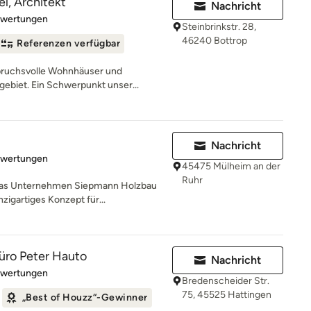
l, Architekt
Nachricht
rtung: 5 von 5 Sternen
ewertungen
Steinbrinkstr. 28,
46240 Bottrop
Referenzen verfügbar
spruchsvolle Wohnhäuser und
biet. Ein Schwerpunkt unser...
Nachricht
rtung: 4.9 von 5 Sternen
ewertungen
45475 Mülheim an der
Ruhr
 das Unternehmen Siepmann Holzbau
zigartiges Konzept für...
üro Peter Hauto
Nachricht
rtung: 4.9 von 5 Sternen
ewertungen
Bredenscheider Str.
75, 45525 Hattingen
„Best of Houzz“-Gewinner