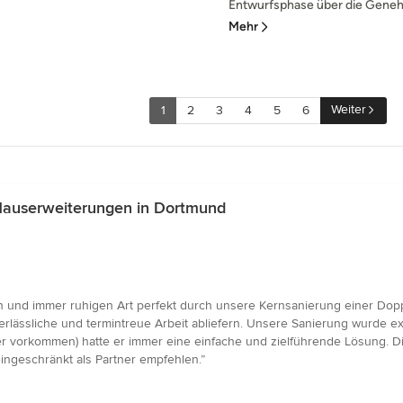
Entwurfsphase über die Genehm
Mehr
Weiter
1
2
3
4
5
6
Hauserweiterungen in Dortmund
 und immer ruhigen Art perfekt durch unsere Kernsanierung einer Doppe
erlässliche und termintreue Arbeit abliefern. Unsere Sanierung wurde exa
 vorkommen) hatte er immer eine einfache und zielführende Lösung. Die
ingeschränkt als Partner empfehlen.”