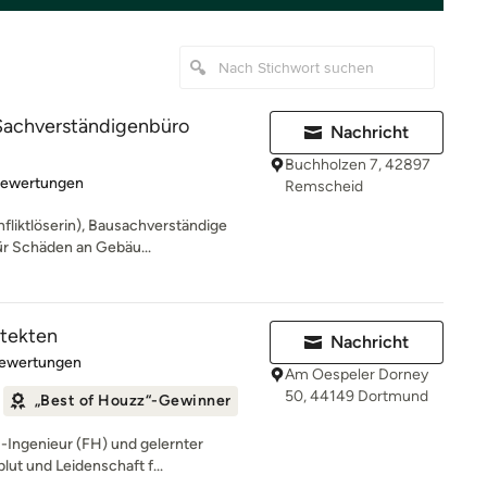
 Sachverständigenbüro
Nachricht
Buchholzen 7, 42897
rtung: 4.9 von 5 Sternen
Bewertungen
Remscheid
nfliktlöserin), Bausachverständige
ür Schäden an Gebäu...
itekten
Nachricht
rtung: 5 von 5 Sternen
Bewertungen
Am Oespeler Dorney
50, 44149 Dortmund
„Best of Houzz“-Gewinner
-Ingenieur (FH) und gelernter
blut und Leidenschaft f...