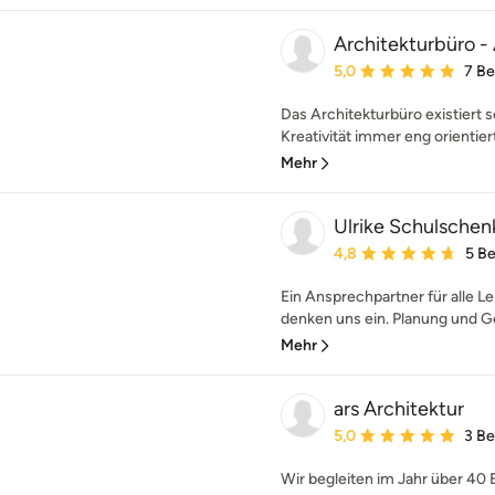
Architekturbüro -
Durchschnittliche Bewe
5,0
7 B
Das Architekturbüro existiert se
Kreativität immer eng orientiert
Mehr
Ulrike Schulschenk
Durchschnittliche Bewe
4,8
5 B
Ein Ansprechpartner für alle 
denken uns ein. Planung und Ge
Mehr
ars Architektur
Durchschnittliche Bewe
5,0
3 B
Wir begleiten im Jahr über 40 