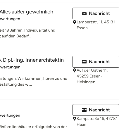
 Alles außer gewöhnlich
Nachricht
rtung: 5 von 5 Sternen
ewertungen
Lambertstr. 11, 45131
Essen
it 19 Jahren. Individualität und
 auf den Bedarf...
 Dipl.-Ing. Innenarchitektin
Nachricht
rtung: 4.8 von 5 Sternen
ewertungen
Auf der Gathe 11,
45259 Essen-
Leistungen. Wir kommen, hören zu und
Heisingen
staltung des wi...
Nachricht
rtung: 5 von 5 Sternen
ewertungen
Kampstraße 16, 42781
Haan
Einfamilienhäuser erfolgreich von der