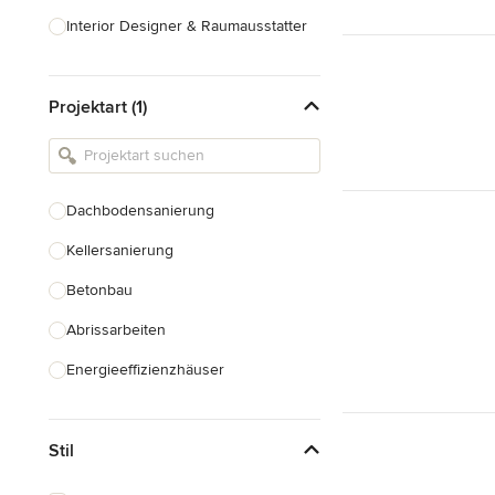
Interior Designer & Raumausstatter
Küchenplanung
Projektart (1)
Landschaftsarchitekten
Armaturen & Sanitärbedarf
Beleuchtung
Dachbodensanierung
Einbauschränke
Kellersanierung
Alle anzeigen
Betonbau
Abrissarbeiten
Energieeffizienzhäuser
Fundamentarbeiten
Stil
Garagenbau
Nachhaltiges Bauen