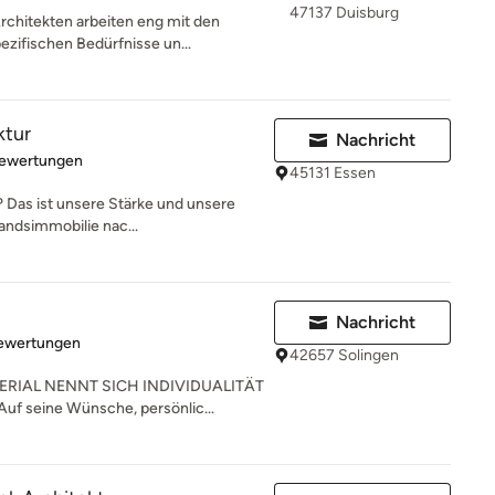
47137 Duisburg
rchitekten arbeiten eng mit den
ifischen Bedürfnisse un...
ktur
Nachricht
rtung: 5 von 5 Sternen
Bewertungen
45131 Essen
 Das ist unsere Stärke und unsere
andsimmobilie nac...
Nachricht
rtung: 4.9 von 5 Sternen
Bewertungen
42657 Solingen
RIAL NENNT SICH INDIVIDUALITÄT
uf seine Wünsche, persönlic...