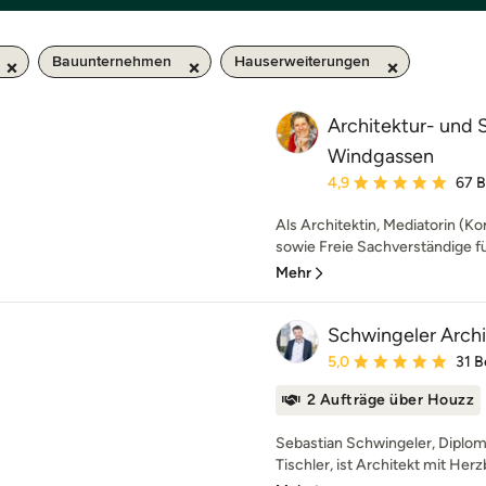
Bauunternehmen
Hauserweiterungen
Architektur- und
Windgassen
Durchschnittliche Bewe
4,9
67 
Als Architektin, Mediatorin (Ko
sowie Freie Sachverständige f
Mehr
Schwingeler Arch
Durchschnittliche Bewe
5,0
31 
2 Aufträge über Houzz
Sebastian Schwingeler, Diplom
Tischler, ist Architekt mit Herz