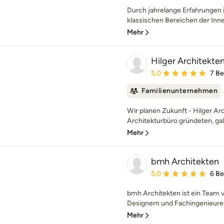
Durch jahrelange Erfahrungen i
klassischen Bereichen der Innen
Mehr
Hilger Architekte
Durchschnittliche Bewe
5,0
7 B
Familienunternehmen
Wir planen Zukunft - Hilger Ar
Architekturbüro gründeten, galt
Mehr
bmh Architekten
Durchschnittliche Bewe
5,0
6 B
bmh Architekten ist ein Team v
Designern und Fachingenieuren.
Mehr