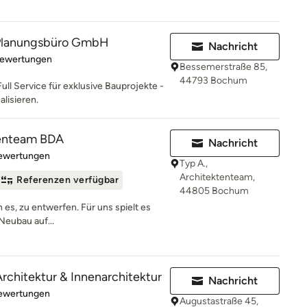
lanungsbüro GmbH
Nachricht
rtung: 5 von 5 Sternen
Bewertungen
Bessemerstraße 85,
44793 Bochum
Full Service für exklusive Bauprojekte -
alisieren.
tenteam BDA
Nachricht
rtung: 5 von 5 Sternen
Bewertungen
Typ A.,
Architektenteam,
Referenzen verfügbar
44805 Bochum
n es, zu entwerfen. Für uns spielt es
Neubau auf...
rchitektur & Innenarchitektur
Nachricht
rtung: 5 von 5 Sternen
Bewertungen
Augustastraße 45,