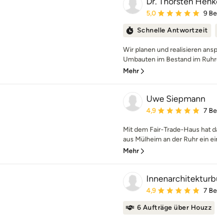
Dr. Thorsten Henke
Durchschnittliche Bewe
5,0
9 B
Schnelle Antwortzeit
Wir planen und realisieren an
Umbauten im Bestand im Ruhrge
Mehr
Uwe Siepmann
Durchschnittliche Bewe
4,9
7 B
Mit dem Fair-Trade-Haus hat
aus Mülheim an der Ruhr ein ein
Mehr
Innenarchitekturb
Durchschnittliche Bewe
4,9
7 B
6 Aufträge über Houzz