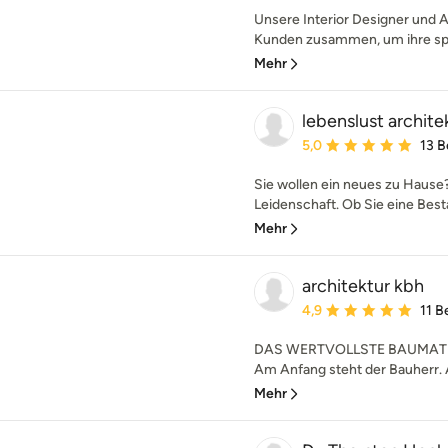
Unsere Interior Designer und A
Kunden zusammen, um ihre spez
Mehr
lebenslust archite
Durchschnittliche Bewe
5,0
13 
Sie wollen ein neues zu Hause?
Leidenschaft. Ob Sie eine Best
Mehr
architektur kbh
Durchschnittliche Bewe
4,9
11 
DAS WERTVOLLSTE BAUMATE
Am Anfang steht der Bauherr. A
Mehr