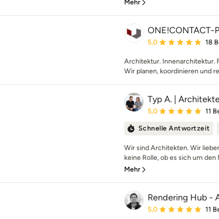
Mehr
ONE!CONTACT-P
Durchschnittliche Bewe
5,0
18 
Architektur. Innenarchitektur. 
Wir planen, koordinieren und re
Typ A. | Architek
Durchschnittliche Bewe
5,0
11 
Schnelle Antwortzeit
Wir sind Architekten. Wir liebe
keine Rolle, ob es sich um den 
Mehr
Rendering Hub - A
Durchschnittliche Bewe
5,0
11 