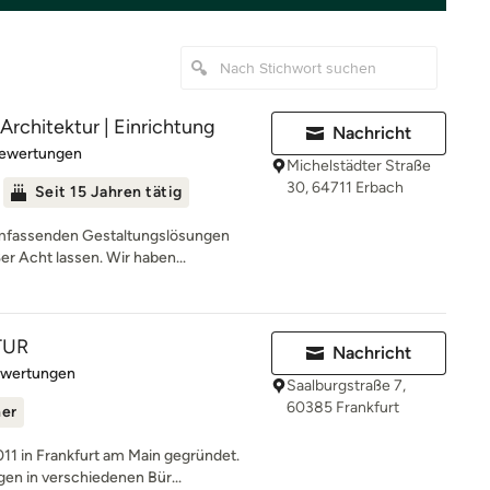
Architektur | Einrichtung
Nachricht
rtung: 4.7 von 5 Sternen
Bewertungen
Michelstädter Straße
30, 64711 Erbach
Seit 15 Jahren tätig
mfassenden Gestaltungslösungen
er Acht lassen. Wir haben...
TUR
Nachricht
rtung: 5 von 5 Sternen
ewertungen
Saalburgstraße 7,
60385 Frankfurt
ner
 in Frankfurt am Main gegründet.
n in verschiedenen Bür...