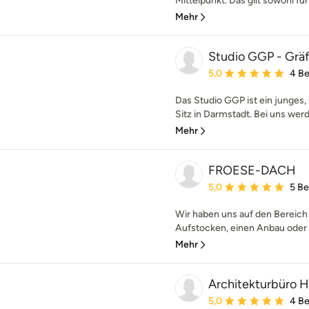
Mittelpunkt. Das gilt sowohl für
Mehr
Studio GGP - Grä
Durchschnittliche Bewe
5,0
4 B
Das Studio GGP ist ein junges,
Sitz in Darmstadt. Bei uns werde
Mehr
FROESE-DACH
Durchschnittliche Bewe
5,0
5 B
Wir haben uns auf den Bereich 
Aufstocken, einen Anbau oder e
Mehr
Architekturbüro 
Durchschnittliche Bewe
5,0
4 B