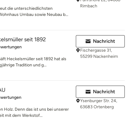
Rimbach
eut die unterschiedlichsten
 Wohnhaus Umbau sowie Neubau b...
lsmüller seit 1892
Nachricht
rtung: 4.8 von 5 Sternen
ewertungen
Fischergasse 31,
55299 Nackenheim
t Heckelsmüller seit 1892 hat als
ährige Tradition und g...
AU
Nachricht
rtung: 5 von 5 Sternen
ewertungen
Ysenburger Str. 24,
63683 Ortenberg
Holz. Denn das ist uns bei unserer
eit mit dem Werkstof...