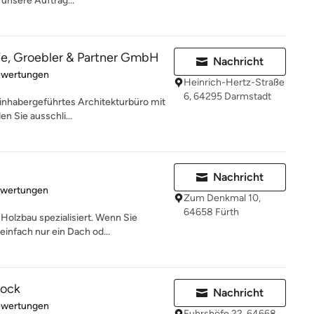
 unsere Auftrag...
fe, Groebler & Partner GmbH
Nachricht
rtung: 5 von 5 Sternen
ewertungen
Heinrich-Hertz-Straße
6, 64295 Darmstadt
 inhabergeführtes Architekturbüro mit
n Sie ausschli...
Nachricht
rtung: 5 von 5 Sternen
ewertungen
Zum Denkmal 10,
64658 Fürth
Holzbau spezialisiert. Wenn Sie
infach nur ein Dach od...
Hock
Nachricht
rtung: 5 von 5 Sternen
ewertungen
Fuhrshöfe 22, 64668