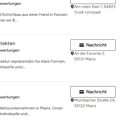
rtung: 4.9 von 5 Sternen
Bewertungen
Am roten Rain 1, 64823
Groß-Umstadt
 Estrichbau aus einer Hand in Hessen
en wir B...
itekten
Nachricht
rtung: 5 von 5 Sternen
ewertungen
An der Favorite 2,
55131 Mainz
tektur repräsentativ für klare Formen,
ntwürfe und i...
Nachricht
rtung: 5 von 5 Sternen
ewertungen
Mombacher Straße 2A,
55122 Mainz
hitekturunternehmen in Mainz. Unser
ndividuelle und...