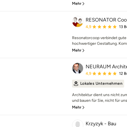
Mehr
RESONATOR Coop 
Durchschnittliche Bewe
4,9
13 
Resonatorcoop verbindet gute 
hochwertiger Gestaltung. Komp
Mehr
NEURAUM Archit
Durchschnittliche Bewe
4,9
12 
Lokales Unternehmen
Architektur dient uns nicht z
und bauen für Sie, nicht für uns
Mehr
Krzyzyk - Bau