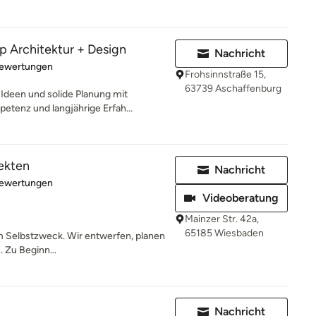
Architektur + Design
Nachricht
rtung: 4.9 von 5 Sternen
Bewertungen
Frohsinnstraße 15,
63739 Aschaffenburg
Ideen und solide Planung mit
etenz und langjährige Erfah...
ekten
Nachricht
rtung: 4.9 von 5 Sternen
Bewertungen
Videoberatung
Mainzer Str. 42a,
65185 Wiesbaden
um Selbstzweck. Wir entwerfen, planen
. Zu Beginn...
Nachricht