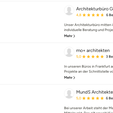
Architekturbüro 
Durchschnittliche Bewe
4,8
6 B
Unser Architekturbüro mitten 
individuelle Beratung und Proje
Mehr
mo+ architekten
Durchschnittliche Bewe
5,0
3 B
In unseren Büros in Frankfurt
Projekte an der Schnittstelle v
Mehr
MundS Architekt
Durchschnittliche Bewe
5,0
6 B
Bei unserer Arbeit steht der M