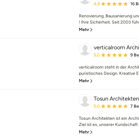
Durchschnittliche Bewe
4,9
16 
Renovierung, Bausanierung und
! Ihre Sicherheit. Seit 2003 führ
Mehr
verticalroom Arch
Durchschnittliche Bewe
5,0
9 B
verticalroom steht in der Archi
puristisches Design. Kreative E
Mehr
Tosun Architekten
Durchschnittliche Bewe
5,0
7 B
Tosun Architekten ist ein Arc
Ziel ist es, unserer Kundschaft i
Mehr