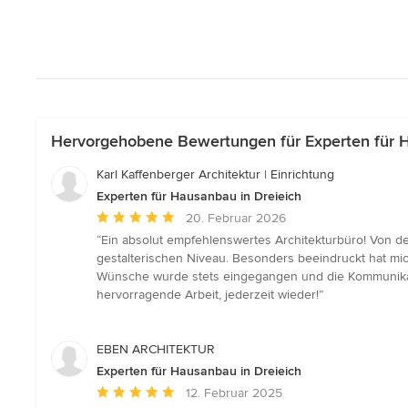
Hervorgehobene Bewertungen für Experten für H
Karl Kaffenberger Architektur | Einrichtung
Experten für Hausanbau in Dreieich
Durchschnittliche
20. Februar 2026
Bewertung:
“Ein absolut empfehlenswertes Architekturbüro! Von de
5
gestalterischen Niveau. Besonders beeindruckt hat mich
von
Wünsche wurde stets eingegangen und die Kommunikati
5
hervorragende Arbeit, jederzeit wieder!”
Sternen
EBEN ARCHITEKTUR
Experten für Hausanbau in Dreieich
Durchschnittliche
12. Februar 2025