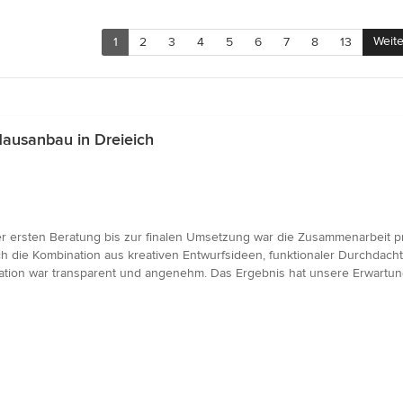
Weite
1
2
3
4
5
6
7
8
13
ausanbau in Dreieich
r ersten Beratung bis zur finalen Umsetzung war die Zusammenarbeit pro
 die Kombination aus kreativen Entwurfsideen, funktionaler Durchdachth
on war transparent und angenehm. Das Ergebnis hat unsere Erwartunge