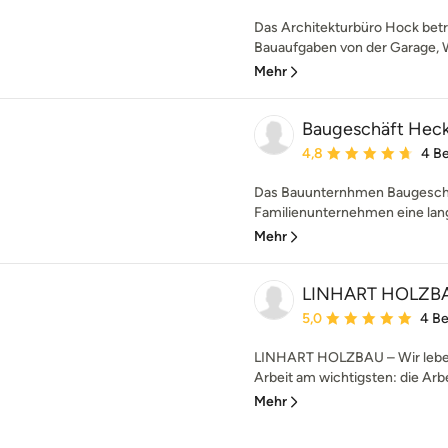
Das Architekturbüro Hock betr
Bauaufgaben von der Garage,
Mehr
Baugeschäft Hecke
Durchschnittliche Bewe
4,8
4 B
Das Bauunternhmen Baugeschäf
Familienunternehmen eine langj
Mehr
LINHART HOLZB
Durchschnittliche Bewe
5,0
4 B
LINHART HOLZBAU – Wir leben 
Arbeit am wichtigsten: die Arb
Mehr