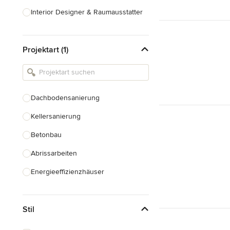
Interior Designer & Raumausstatter
Küchenplanung
Projektart (1)
Landschaftsarchitekten
Armaturen & Sanitärbedarf
Beleuchtung
Dachbodensanierung
Einbauschränke
Kellersanierung
Alle anzeigen
Betonbau
Abrissarbeiten
Energieeffizienzhäuser
Fundamentarbeiten
Stil
Garagenbau
Nachhaltiges Bauen