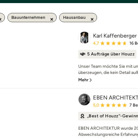
Bauunternehmen
Hausanbau
Karl Kaffenberger 
Durchschnittliche Bewe
4,7
16 
5 Aufträge über Houzz
Unser Team möchte Sie mit u
überzeugen, die kein Detail auß
Mehr
EBEN ARCHITEK
Durchschnittliche Bewe
5,0
7 B
„Best of Houzz“-Gewin
EBEN ARCHITEKTUR wurde 2011
Abwechslungsreiche Erfahrunge