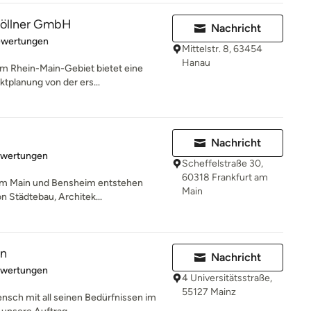
Göllner GmbH
Nachricht
rtung: 4.8 von 5 Sternen
ewertungen
Mittelstr. 8, 63454
Hanau
im Rhein-Main-Gebiet bietet eine
ktplanung von der ers...
Nachricht
rtung: 5 von 5 Sternen
ewertungen
Scheffelstraße 30,
60318 Frankfurt am
 am Main und Bensheim entstehen
Main
on Städtebau, Architek...
en
Nachricht
rtung: 5 von 5 Sternen
ewertungen
4 Universitätsstraße,
55127 Mainz
ensch mit all seinen Bedürfnissen im