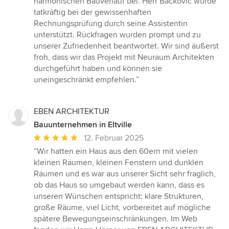
harmonischen Bauverlauf bei. Herr Backovic wurde
tatkräftig bei der gewissenhaften
Rechnungsprüfung durch seine Assistentin
unterstützt. Rückfragen wurden prompt und zu
unserer Zufriedenheit beantwortet. Wir sind äußerst
froh, dass wir das Projekt mit Neuraum Architekten
durchgeführt haben und können sie
uneingeschränkt empfehlen.”
EBEN ARCHITEKTUR
Bauunternehmen in Eltville
Durchschnittliche
12. Februar 2025
Bewertung:
“Wir hatten ein Haus aus den 60ern mit vielen
5
kleinen Räumen, kleinen Fenstern und dunklen
von
Räumen und es war aus unserer Sicht sehr fraglich,
5
ob das Haus so umgebaut werden kann, dass es
Sternen
unseren Wünschen entspricht: klare Strukturen,
große Räume, viel Licht, vorbereitet auf mögliche
spätere Bewegungseinschränkungen. Im Web