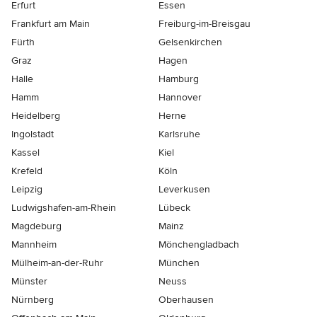
Erfurt
Essen
Frankfurt am Main
Freiburg-im-Breisgau
Fürth
Gelsenkirchen
Graz
Hagen
Halle
Hamburg
Hamm
Hannover
Heidelberg
Herne
Ingolstadt
Karlsruhe
Kassel
Kiel
Krefeld
Köln
Leipzig
Leverkusen
Ludwigshafen-am-Rhein
Lübeck
Magdeburg
Mainz
Mannheim
Mönchen­gladbach
Mülheim-an-der-Ruhr
München
Münster
Neuss
Nürnberg
Oberhausen