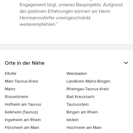
von
Engagement bzgl. unseres Bauprojekts. Aufgrund
5
der positiven Erfahrungen können wir Herrn
Sternen
Herrmannsdörfer uneingeschränkt
weiterempfehlen.”
Orte in der Nähe
Eltville
Wiesbaden
Main-Taunus-Kreis
Landkreis Mainz-Bingen
Mainz
Rheingau-Taunus-Kreis
Rüsselsheim
Bad Kreuznach
Hofheim am Taunus
Taunusstein
Kelkheim (Taunus)
Bingen am Rhein
Ingelheim am Rhein
Idstein
Flörsheim am Main
Hochheim am Main