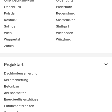
Offenbach-am-Main
Oldenburg
Osnabrück
Paderborn
Potsdam
Regensburg
Rostock
Saarbrücken
Solingen
Stuttgart
Wien
Wiesbaden
Wuppertal
Würzburg
Zürich
Projektart
Dachbodensanierung
Kellersanierung
Betonbau
Abrissarbeiten
Energieeffizienzhäuser
Fundamentarbeiten