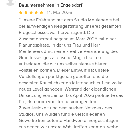
Bauunternehmen in Engelsdorf
Durchschnittliche
14. Mai 2026
Bewertung:
“Unsere Erfahrung mit dem Studio Meuleneers bei
5
der aufwendigen Neugestaltung unseres gesamten
von
Erdgeschosses war hervorragend. Die
5
Zusammenarbeit begann im März 2025 mit einer
Sternen
Planungsphase, in der uns Frau und Herr
Meuleneers durch eine kreative Veränderung des
Grundrisses gestalterische Möglichkeiten
aufzeigten, die wir uns selbst niemals hätten
vorstellen können. Dieser Entwurf hat unsere
Vorstellungen punktgenau getroffen und die
gesamten Räumlichkeiten letztendlich auf ein völlig
neues Level gehoben. Während der eigentlichen
Umsetzung von Januar bis April 2026 profitierte das
Projekt enorm von der hervorragenden
Zuverlässigkeit und dem starken Netzwerk des
Studios. Uns wurden für die verschiedenen
Gewerke kompetente Handwerker vorgeschlagen,
aus denen wir unsere Wahl treffen konnten, wobei