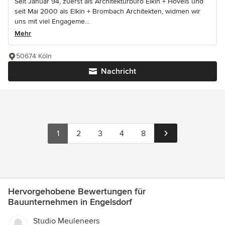
Seit Januar 94, zuerst als Architekturbüro Elkin + Hövels und
seit Mai 2000 als Elkin + Brombach Architekten, widmen wir
uns mit viel Engageme...
Mehr
50674 Köln
Nachricht
1
2
3
4
8
Hervorgehobene Bewertungen für
Bauunternehmen in Engelsdorf
Studio Meuleneers