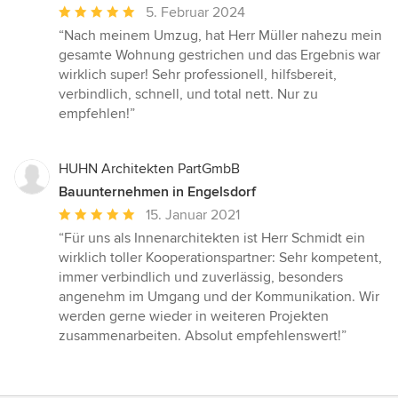
Durchschnittliche
5. Februar 2024
Bewertung:
“Nach meinem Umzug, hat Herr Müller nahezu mein
5
gesamte Wohnung gestrichen und das Ergebnis war
von
wirklich super! Sehr professionell, hilfsbereit,
5
verbindlich, schnell, und total nett. Nur zu
Sternen
empfehlen!”
HUHN Architekten PartGmbB
Bauunternehmen in Engelsdorf
Durchschnittliche
15. Januar 2021
Bewertung:
“Für uns als Innenarchitekten ist Herr Schmidt ein
5
wirklich toller Kooperationspartner: Sehr kompetent,
von
immer verbindlich und zuverlässig, besonders
5
angenehm im Umgang und der Kommunikation. Wir
Sternen
werden gerne wieder in weiteren Projekten
zusammenarbeiten. Absolut empfehlenswert!”