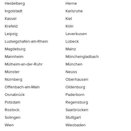
Heidelberg
Herne
Ingolstadt
Karlsruhe
Kassel
Kiel
Krefeld
Köln
Leipzig
Leverkusen
Ludwigshafen-am-Rhein
Lübeck
Magdeburg
Mainz
Mannheim
Mönchen­gladbach
Mülheim-an-der-Ruhr
München
Münster
Neuss
Nürnberg
Oberhausen
Offenbach-am-Main
Oldenburg
Osnabrück
Paderborn
Potsdam
Regensburg
Rostock
Saarbrücken
Solingen
Stuttgart
Wien
Wiesbaden