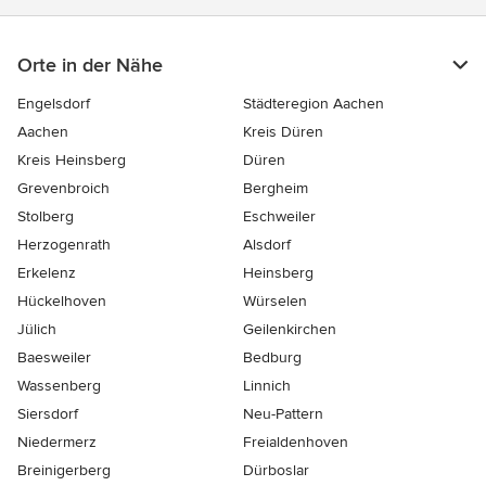
Orte in der Nähe
Engelsdorf
Städteregion Aachen
Aachen
Kreis Düren
Kreis Heinsberg
Düren
Grevenbroich
Bergheim
Stolberg
Eschweiler
Herzogenrath
Alsdorf
Erkelenz
Heinsberg
Hückelhoven
Würselen
Jülich
Geilenkirchen
Baesweiler
Bedburg
Wassenberg
Linnich
Siersdorf
Neu-Pattern
Niedermerz
Freialdenhoven
Breinigerberg
Dürboslar