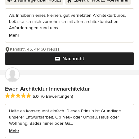
2 Aufträge über Houzz
„Best of Houzz“-Gewinner
Als Inhaberin eines kleinen, gut vernetzten Architekturbüros,
befasse ich mich vornehmlich mit allen architektonischen
Anforderungen rund ums...
Mehr
Kanalstr. 45, 41460 Neuss
Nachricht
Ewen Architektur Innenarchitektur
Durchschnittliche Bewertung: 5 von 5 Sternen
5,0
(6 Bewertungen)
Halte es konsequent einfach. Dieses Prinzip ist Grundlage
unserer Entwurfsarbeit. Ob Neu- oder Umbau, Haus oder
Wohnung, Badezimmer oder Ga...
Mehr