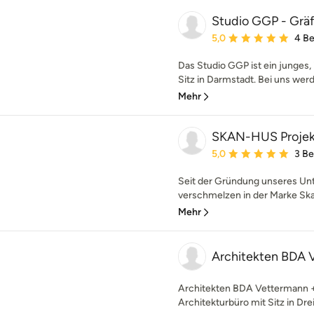
Studio GGP - Grä
Durchschnittliche Bewe
5,0
4 B
Das Studio GGP ist ein junges,
Sitz in Darmstadt. Bei uns werde
Mehr
SKAN-HUS Proje
Durchschnittliche Bewe
5,0
3 B
Seit der Gründung unseres Un
verschmelzen in der Marke Ska
Mehr
Architekten BDA 
Architekten BDA Vettermann + 
Architekturbüro mit Sitz in Drei