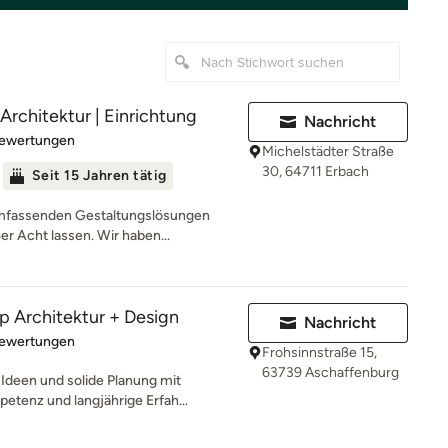
Architektur | Einrichtung
Nachricht
rtung: 4.7 von 5 Sternen
Bewertungen
Michelstädter Straße
30, 64711 Erbach
Seit 15 Jahren tätig
mfassenden Gestaltungslösungen
er Acht lassen. Wir haben...
Architektur + Design
Nachricht
rtung: 4.9 von 5 Sternen
Bewertungen
Frohsinnstraße 15,
63739 Aschaffenburg
Ideen und solide Planung mit
etenz und langjährige Erfah...