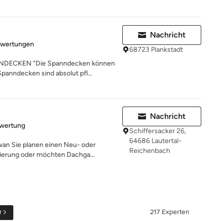
Nachricht
rtung: 5 von 5 Sternen
ewertungen
68723 Plankstadt
NDECKEN "Die Spanndecken können
panndecken sind absolut pfl...
Nachricht
rtung: 5 von 5 Sternen
ewertung
Schiffersacker 26,
64686 Lautertal-
n Sie planen einen Neu- oder
Reichenbach
ierung oder möchten Dachga...
r
217 Experten