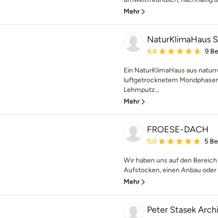
Mehr
NaturKlimaHaus
Durchschnittliche Bewe
4,8
9 B
Ein NaturKlimaHaus aus naturr
luftgetrocknetem Mondphasen
Lehmputz...
Mehr
FROESE-DACH
Durchschnittliche Bewe
5,0
5 B
Wir haben uns auf den Bereich 
Aufstocken, einen Anbau oder e
Mehr
Peter Stasek Arch