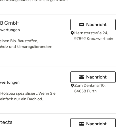
 SB GmbH
Nachricht
rtung: 4.8 von 5 Sternen
ewertungen
Hernsterstraße 24,
97892 Kreuzwertheim
einen Bio-Baustoffen,
holz und klimaregulierendem
Nachricht
rtung: 5 von 5 Sternen
ewertungen
Zum Denkmal 10,
64658 Fürth
Holzbau spezialisiert. Wenn Sie
infach nur ein Dach od...
itects
Nachricht