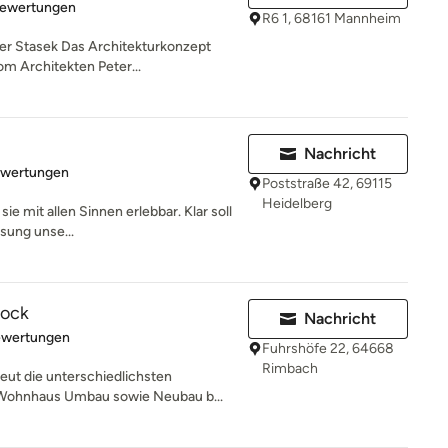
rtung: 5 von 5 Sternen
Bewertungen
R6 1, 68161 Mannheim
er Stasek Das Architekturkonzept
m Architekten Peter...
Nachricht
rtung: 5 von 5 Sternen
ewertungen
Poststraße 42, 69115
Heidelberg
e mit allen Sinnen erlebbar. Klar soll
ösung unse...
Hock
Nachricht
rtung: 5 von 5 Sternen
ewertungen
Fuhrshöfe 22, 64668
Rimbach
eut die unterschiedlichsten
 Wohnhaus Umbau sowie Neubau b...