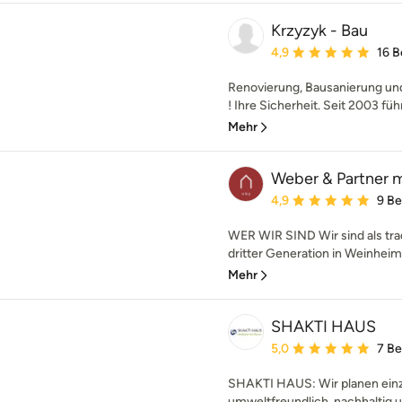
Krzyzyk - Bau
Durchschnittliche Bewe
4,9
16 
Renovierung, Bausanierung und
! Ihre Sicherheit. Seit 2003 führ
Mehr
Weber & Partner m
Durchschnittliche Bewe
4,9
9 B
WER WIR SIND Wir sind als trad
dritter Generation in Weinheim 
Mehr
SHAKTI HAUS
Durchschnittliche Bewe
5,0
7 B
SHAKTI HAUS: Wir planen einz
umweltfreundlich, nachhaltig 