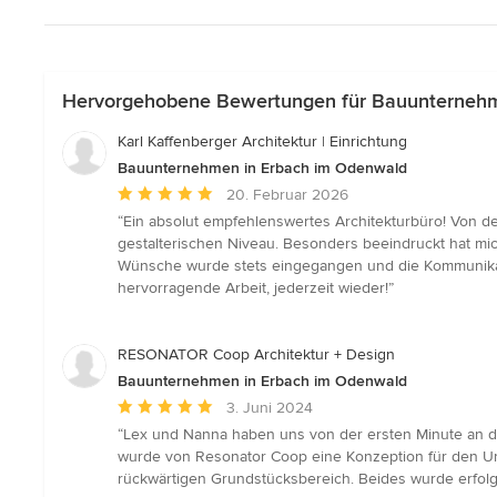
Hervorgehobene Bewertungen für Bauunternehm
Karl Kaffenberger Architektur | Einrichtung
Bauunternehmen in Erbach im Odenwald
Durchschnittliche
20. Februar 2026
Bewertung:
“Ein absolut empfehlenswertes Architekturbüro! Von de
5
gestalterischen Niveau. Besonders beeindruckt hat mich
von
Wünsche wurde stets eingegangen und die Kommunikati
5
hervorragende Arbeit, jederzeit wieder!”
Sternen
RESONATOR Coop Architektur + Design
Bauunternehmen in Erbach im Odenwald
Durchschnittliche
3. Juni 2024
Bewertung:
“Lex und Nanna haben uns von der ersten Minute an dur
5
wurde von Resonator Coop eine Konzeption für den Um
von
rückwärtigen Grundstücksbereich. Beides wurde erfol
5