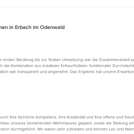
en in Erbach im Odenwald
r ersten Beratung bis zur finalen Umsetzung war die Zusammenarbeit pro
 die Kombination aus kreativen Entwurfsideen, funktionaler Durchdachth
on war transparent und angenehm. Das Ergebnis hat unsere Erwartunge
ch Ihre fachliche Kompetenz, Ihre Kreativität und Ihre offene und fre
bau unseres bestehenden Wohnhauses geplant, sowie die Stellung eine
greich durchgeführt. Wir waren sehr zufrieden und können Lex und Nan