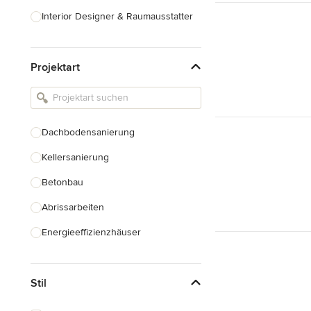
Interior Designer & Raumausstatter
Küchenplanung
Projektart
Landschaftsarchitekten
Armaturen & Sanitärbedarf
Beleuchtung
Dachbodensanierung
Einbauschränke
Kellersanierung
Alle anzeigen
Betonbau
Abrissarbeiten
Energieeffizienzhäuser
Fundamentarbeiten
Stil
Garagenbau
Nachhaltiges Bauen