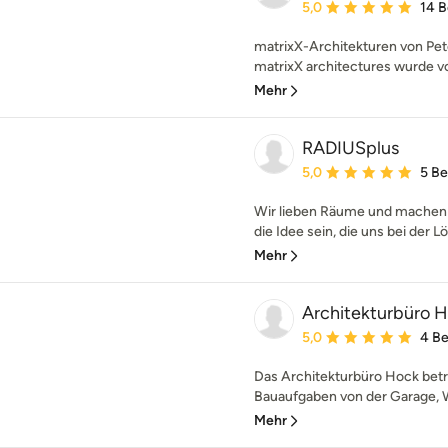
Durchschnittliche Bewe
5,0
14 
matrixX-Architekturen von Pet
matrixX architectures wurde vo
Mehr
RADIUSplus
Durchschnittliche Bewe
5,0
5 B
Wir lieben Räume und machen si
die Idee sein, die uns bei der L
Mehr
Architekturbüro 
Durchschnittliche Bewe
5,0
4 B
Das Architekturbüro Hock betr
Bauaufgaben von der Garage,
Mehr