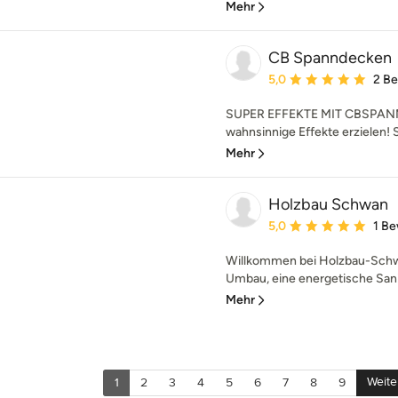
Mehr
CB Spanndecken
Durchschnittliche Bewe
5,0
2 B
SUPER EFFEKTE MIT CBSPAN
wahnsinnige Effekte erzielen! S
Mehr
Holzbau Schwan
Durchschnittliche Bewe
5,0
1 B
Willkommen bei Holzbau-Schwa
Umbau, eine energetische San
Mehr
Weite
1
2
3
4
5
6
7
8
9