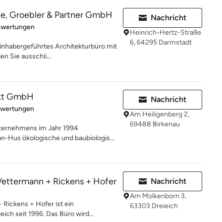
fe, Groebler & Partner GmbH
Nachricht
rtung: 5 von 5 Sternen
ewertungen
Heinrich-Hertz-Straße
6, 64295 Darmstadt
 inhabergeführtes Architekturbüro mit
n Sie ausschli...
kt GmbH
Nachricht
rtung: 5 von 5 Sternen
ewertungen
Am Heiligenberg 2,
69488 Birkenau
ternehmens im Jahr 1994
n-Hus ökologische und baubiologis...
Vettermann + Rickens + Hofer
Nachricht
Am Molkenborn 3,
Rickens + Hofer ist ein
63303 Dreieich
eich seit 1996. Das Büro wird...