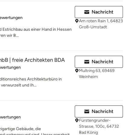
Nachricht
rtung: 4.9 von 5 Sternen
Bewertungen
Am roten Rain 1, 64823
Groß-Umstadt
 Estrichbau aus einer Hand in Hessen
en wir B...
bB | freie Architekten BDA
Nachricht
rtung: 4.9 von 5 Sternen
ewertungen
Multring 63, 69469
Weinheim
itionsreiches Architekturbüro in
verwurzelt und Ih...
Nachricht
rtung: 5 von 5 Sternen
ewertungen
Fürstengrunder-
Strasse, 100c, 64732
igartige Gebäude, die
Bad König
und wohngesund sind. Unser ganzheit...