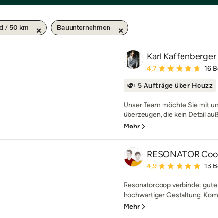
d / 50 km
Bauunternehmen
Karl Kaffenberger 
Durchschnittliche Bewe
4,7
16 
5 Aufträge über Houzz
Unser Team möchte Sie mit u
überzeugen, die kein Detail auß
Mehr
RESONATOR Coop 
Durchschnittliche Bewe
4,9
13 
Resonatorcoop verbindet gute 
hochwertiger Gestaltung. Komp
Mehr