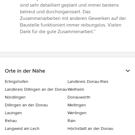
5
sind sehr detailliert geplant und immer bestens
von
betreut und durchorganisiert. Das
5
Zusammenarbeiten mit anderen Gewerken auf der
Sternen
Baustelle funktioniert immer reibungslos. Vielen
Dank für die gute Zusammenarbeit.”
Orte in der Nähe
Erlingshofen
Landkreis Donau-Ries
Landkreis Dillingen an der Donau
Weilheim
Nördlingen
Donauwörth
Dillingen an der Donau
Meitingen
Lauingen
Wertingen
Rehau
Rain
Langweid am Lech
Höchstädt an der Donau