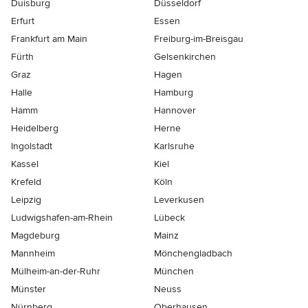
Duisburg
Düsseldorf
Erfurt
Essen
Frankfurt am Main
Freiburg-im-Breisgau
Fürth
Gelsenkirchen
Graz
Hagen
Halle
Hamburg
Hamm
Hannover
Heidelberg
Herne
Ingolstadt
Karlsruhe
Kassel
Kiel
Krefeld
Köln
Leipzig
Leverkusen
Ludwigshafen-am-Rhein
Lübeck
Magdeburg
Mainz
Mannheim
Mönchen­gladbach
Mülheim-an-der-Ruhr
München
Münster
Neuss
Nürnberg
Oberhausen