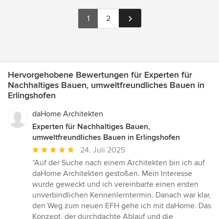
1
2
Hervorgehobene Bewertungen für Experten für
Nachhaltiges Bauen, umweltfreundliches Bauen in
Erlingshofen
daHome Architekten
Experten für Nachhaltiges Bauen,
umweltfreundliches Bauen in Erlingshofen
Durchschnittliche
24. Juli 2025
Bewertung:
“Auf der Suche nach einem Architekten bin ich auf
5
daHome Architekten gestoßen. Mein Interesse
von
wurde geweckt und ich vereinbarte einen ersten
5
unverbindlichen Kennenlerntermin. Danach war klar,
Sternen
den Weg zum neuen EFH gehe ich mit daHome. Das
Konzept, der durchdachte Ablauf und die