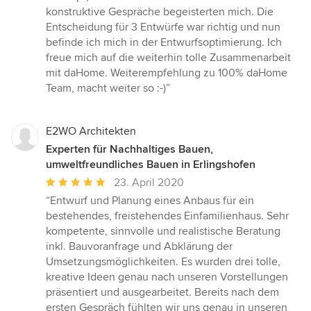
konstruktive Gespräche begeisterten mich. Die
Entscheidung für 3 Entwürfe war richtig und nun
befinde ich mich in der Entwurfsoptimierung. Ich
freue mich auf die weiterhin tolle Zusammenarbeit
mit daHome. Weiterempfehlung zu 100% daHome
Team, macht weiter so :-)”
E2WO Architekten
Experten für Nachhaltiges Bauen,
umweltfreundliches Bauen in Erlingshofen
Durchschnittliche
23. April 2020
Bewertung:
“Entwurf und Planung eines Anbaus für ein
5
bestehendes, freistehendes Einfamilienhaus. Sehr
von
kompetente, sinnvolle und realistische Beratung
5
inkl. Bauvoranfrage und Abklärung der
Sternen
Umsetzungsmöglichkeiten. Es wurden drei tolle,
kreative Ideen genau nach unseren Vorstellungen
präsentiert und ausgearbeitet. Bereits nach dem
ersten Gespräch fühlten wir uns genau in unseren