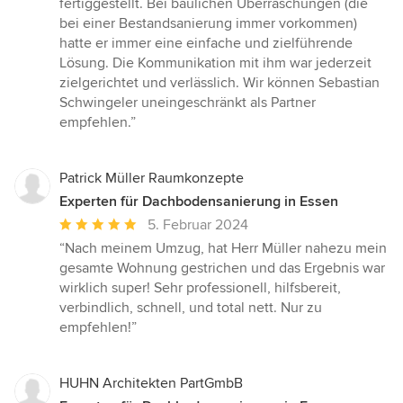
fertiggestellt. Bei baulichen Überraschungen (die
bei einer Bestandsanierung immer vorkommen)
hatte er immer eine einfache und zielführende
Lösung. Die Kommunikation mit ihm war jederzeit
zielgerichtet und verlässlich. Wir können Sebastian
Schwingeler uneingeschränkt als Partner
empfehlen.”
Patrick Müller Raumkonzepte
Experten für Dachbodensanierung in Essen
Durchschnittliche
5. Februar 2024
Bewertung:
“Nach meinem Umzug, hat Herr Müller nahezu mein
5
gesamte Wohnung gestrichen und das Ergebnis war
von
wirklich super! Sehr professionell, hilfsbereit,
5
verbindlich, schnell, und total nett. Nur zu
Sternen
empfehlen!”
HUHN Architekten PartGmbB