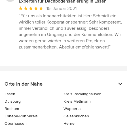
Experten für Dachbodensanierung in Essen
Durchschnittliche
15. Januar 2021
Bewertung:
“Für uns als Innenarchitekten ist Herr Schmidt ein
5
wirklich toller Kooperationspartner: Sehr kompetent,
von
immer verbindlich und zuverlässig, besonders
5
angenehm im Umgang und der Kommunikation. Wir
Sternen
werden gerne wieder in weiteren Projekten
zusammenarbeiten. Absolut empfehlenswert!”
Orte in der Nähe
Essen
Kreis Recklinghausen
Duisburg
Kreis Mettmann
Bochum
Wuppertal
Ennepe-Ruhr-Kreis
Gelsenkirchen
Oberhausen
Herne