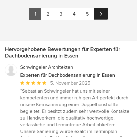
1
2
3
4
5
Hervorgehobene Bewertungen für Experten für
Dachbodensanierung in Essen
Schwingeler Architekten
Experten für Dachbodensanierung in Essen
Durchschnittliche
5. November 2025
Bewertung:
“Sebastian Schwingeler hat uns mit seiner
5
kompetenten und immer ruhigen Art perfekt durch
von
unsere Kernsanierung einer Doppelhaushälfte
5
begleitet. Er besitzt zudem sehr wertvolle Kontakte
Sternen
zu Handwerkern, die qualitativ hochwertige,
verlässliche und termintreue Arbeit abliefern.
Unsere Sanierung wurde exakt im Terminplan