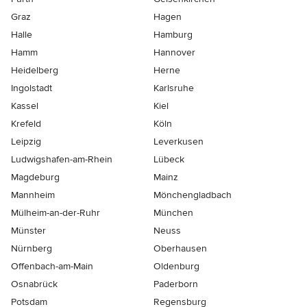
Graz
Hagen
Halle
Hamburg
Hamm
Hannover
Heidelberg
Herne
Ingolstadt
Karlsruhe
Kassel
Kiel
Krefeld
Köln
Leipzig
Leverkusen
Ludwigshafen-am-Rhein
Lübeck
Magdeburg
Mainz
Mannheim
Mönchen­gladbach
Mülheim-an-der-Ruhr
München
Münster
Neuss
Nürnberg
Oberhausen
Offenbach-am-Main
Oldenburg
Osnabrück
Paderborn
Potsdam
Regensburg