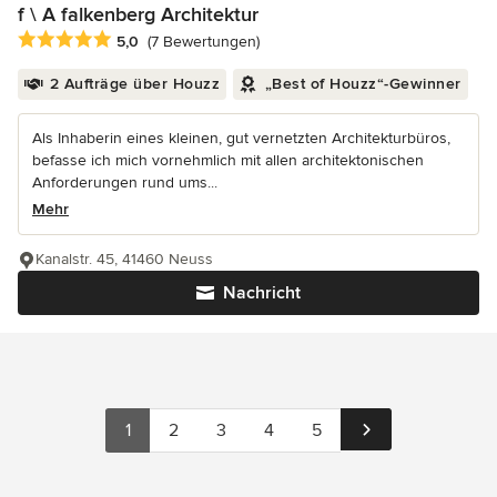
f \ A falkenberg Architektur
Durchschnittliche Bewertung: 5 von 5 Sternen
5,0
(7 Bewertungen)
2 Aufträge über Houzz
„Best of Houzz“-Gewinner
Als Inhaberin eines kleinen, gut vernetzten Architekturbüros,
befasse ich mich vornehmlich mit allen architektonischen
Anforderungen rund ums...
Mehr
Kanalstr. 45, 41460 Neuss
Nachricht
1
2
3
4
5