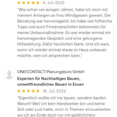
Durchschnittliche
4. Juli 2023
Bewertung:
“Wie schon vor einigen Jahren, habe ich mich mit
5
meinem Anliegen an Frau Windgassen gewant. Die
von
Berratung war hervorragend. Ich habe viel hilfreiche
5
Tipps und auch Firmenanschrifen bekommen für
Sternen
meine Umbaumaßnahme. Es war wieder einmal ein
hervorragendes Gespräch und eine gelungene
Hilfestellung. Dafür herzlichen Dank. Und ich weis,
wenn ich wieder einmal etwas im Haus umbauen
möchte, wen ich ansprechen kann.”
ONE!CONTACT-Planungsbüro GmbH
Experten für Nachhaltiges Bauen,
umweltfreundliches Bauen in Essen
Durchschnittliche
19. Juli 2022
Bewertung:
“Eigentlich wollte ich nie bauen, sondern kaufen.
5
Warum? Weil ich kein Handwerker bin und keine
von
Zeit oder Lust hatte, mich in Themen einzuarbeiten
5
wo ich am Ende doch nur mit gefährlichem