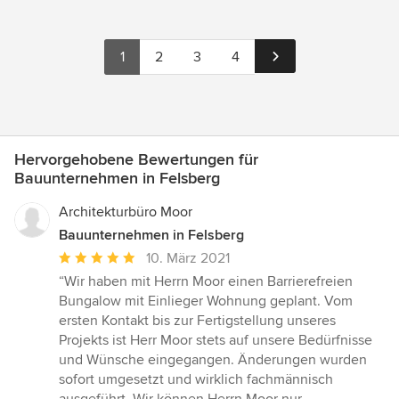
1
2
3
4
Hervorgehobene Bewertungen für
Bauunternehmen in Felsberg
Architekturbüro Moor
Bauunternehmen in Felsberg
Durchschnittliche
10. März 2021
Bewertung:
“Wir haben mit Herrn Moor einen Barrierefreien
5
Bungalow mit Einlieger Wohnung geplant. Vom
von
ersten Kontakt bis zur Fertigstellung unseres
5
Projekts ist Herr Moor stets auf unsere Bedürfnisse
Sternen
und Wünsche eingegangen. Änderungen wurden
sofort umgesetzt und wirklich fachmännisch