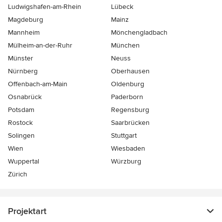
Ludwigshafen-am-Rhein
Lübeck
Magdeburg
Mainz
Mannheim
Mönchen­gladbach
Mülheim-an-der-Ruhr
München
Münster
Neuss
Nürnberg
Oberhausen
Offenbach-am-Main
Oldenburg
Osnabrück
Paderborn
Potsdam
Regensburg
Rostock
Saarbrücken
Solingen
Stuttgart
Wien
Wiesbaden
Wuppertal
Würzburg
Zürich
Projektart