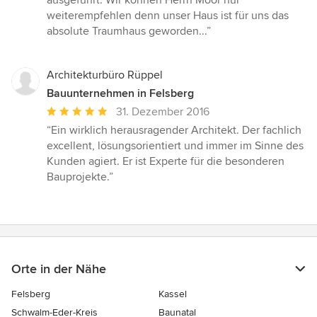
ausgeführt. Wir können Herrn Moor nur
weiterempfehlen denn unser Haus ist für uns das
absolute Traumhaus geworden...”
Architekturbüro Rüppel
Bauunternehmen in Felsberg
Durchschnittliche
31. Dezember 2016
Bewertung:
“Ein wirklich herausragender Architekt. Der fachlich
5
excellent, lösungsorientiert und immer im Sinne des
von
Kunden agiert. Er ist Experte für die besonderen
5
Bauprojekte.”
Sternen
Orte in der Nähe
Felsberg
Kassel
Schwalm-Eder-Kreis
Baunatal