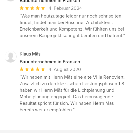
Bauunternehmen in Franken
Durchschnittliche
4. Februar 2024
Bewertung:
“Was man heutzutage leider nur noch sehr selten
5
findet, findet man bei Buschner Architekten :
von
Erreichbarkeit und Kompetenz. Wir fühlten uns bei
5
unserem Bauprojekt sehr gut beraten und betreut.”
Sternen
Klaus Mäs
Bauunternehmen in Franken
Durchschnittliche
4. August 2020
Bewertung:
“Wir haben mit Herrn Mäs eine alte Villa Renoviert.
5
Zusätzlich zu den klassischen Leistungsphasen 1-8
von
haben wir Herrn Mäs für die Lichtplanung und
5
Möbelplanung engagiert. Das herausragende
Sternen
Resultat spricht für sich. Wir haben Herrn Mäs
bereits weiter empfohlen.”