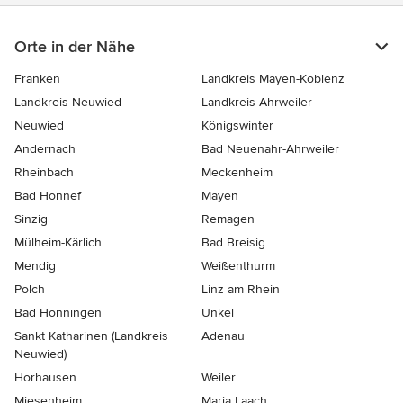
Orte in der Nähe
Franken
Landkreis Mayen-Koblenz
Landkreis Neuwied
Landkreis Ahrweiler
Neuwied
Königswinter
Andernach
Bad Neuenahr-Ahrweiler
Rheinbach
Meckenheim
Bad Honnef
Mayen
Sinzig
Remagen
Mülheim-Kärlich
Bad Breisig
Mendig
Weißenthurm
Polch
Linz am Rhein
Bad Hönningen
Unkel
Sankt Katharinen (Landkreis
Adenau
Neuwied)
Horhausen
Weiler
Miesenheim
Maria Laach