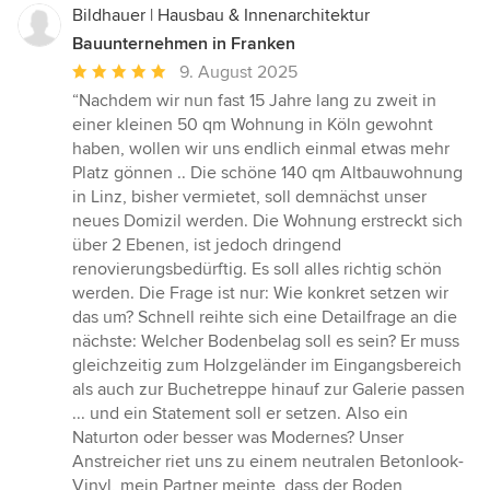
Bildhauer | Hausbau & Innenarchitektur
Bauunternehmen in Franken
Durchschnittliche
9. August 2025
Bewertung:
“Nachdem wir nun fast 15 Jahre lang zu zweit in
5
einer kleinen 50 qm Wohnung in Köln gewohnt
von
haben, wollen wir uns endlich einmal etwas mehr
5
Platz gönnen .. Die schöne 140 qm Altbauwohnung
Sternen
in Linz, bisher vermietet, soll demnächst unser
neues Domizil werden. Die Wohnung erstreckt sich
über 2 Ebenen, ist jedoch dringend
renovierungsbedürftig. Es soll alles richtig schön
werden. Die Frage ist nur: Wie konkret setzen wir
das um? Schnell reihte sich eine Detailfrage an die
nächste: Welcher Bodenbelag soll es sein? Er muss
gleichzeitig zum Holzgeländer im Eingangsbereich
als auch zur Buchetreppe hinauf zur Galerie passen
... und ein Statement soll er setzen. Also ein
Naturton oder besser was Modernes? Unser
Anstreicher riet uns zu einem neutralen Betonlook-
Vinyl, mein Partner meinte, dass der Boden