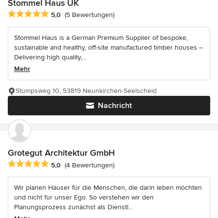
Stommel Haus UK
Durchschnittliche Bewertung: 5 von 5 Sternen
5,0
(5 Bewertungen)
Stommel Haus is a German Premium Supplier of bespoke,
sustainable and healthy, off-site manufactured timber houses –
Delivering high quality,...
Mehr
Stumpsweg 10, 53819 Neunkirchen-Seelscheid
Nachricht
Grotegut Architektur GmbH
Durchschnittliche Bewertung: 5 von 5 Sternen
5,0
(4 Bewertungen)
Wir planen Häuser für die Menschen, die darin leben möchten
und nicht für unser Ego. So verstehen wir den
Planungsprozess zunächst als Dienstl...