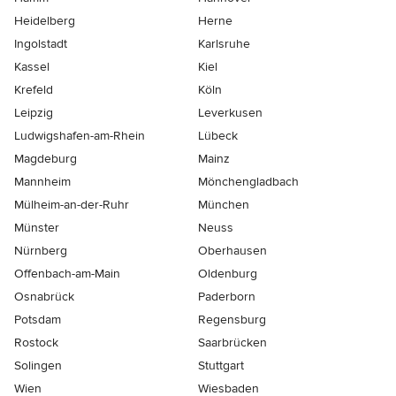
Heidelberg
Herne
Ingolstadt
Karlsruhe
Kassel
Kiel
Krefeld
Köln
Leipzig
Leverkusen
Ludwigshafen-am-Rhein
Lübeck
Magdeburg
Mainz
Mannheim
Mönchen­gladbach
Mülheim-an-der-Ruhr
München
Münster
Neuss
Nürnberg
Oberhausen
Offenbach-am-Main
Oldenburg
Osnabrück
Paderborn
Potsdam
Regensburg
Rostock
Saarbrücken
Solingen
Stuttgart
Wien
Wiesbaden