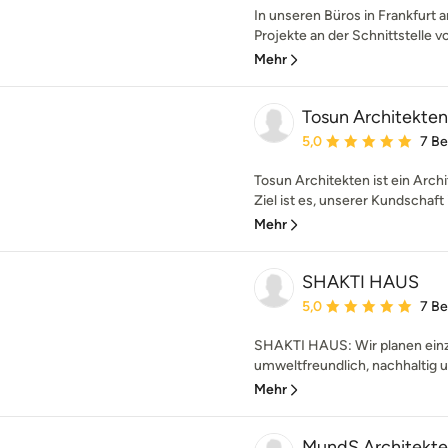
In unseren Büros in Frankfurt
Projekte an der Schnittstelle v
Mehr
Tosun Architekten
Durchschnittliche Bewe
5,0
7 B
Tosun Architekten ist ein Arc
Ziel ist es, unserer Kundschaft i
Mehr
SHAKTI HAUS
Durchschnittliche Bewe
5,0
7 B
SHAKTI HAUS: Wir planen einz
umweltfreundlich, nachhaltig 
Mehr
MundS Architekt