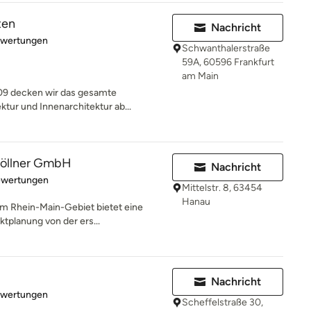
ten
Nachricht
rtung: 5 von 5 Sternen
ewertungen
Schwanthalerstraße
59A, 60596 Frankfurt
am Main
009 decken wir das gesamte
tur und Innenarchitektur ab...
Göllner GmbH
Nachricht
rtung: 4.8 von 5 Sternen
ewertungen
Mittelstr. 8, 63454
Hanau
im Rhein-Main-Gebiet bietet eine
ktplanung von der ers...
Nachricht
rtung: 5 von 5 Sternen
ewertungen
Scheffelstraße 30,