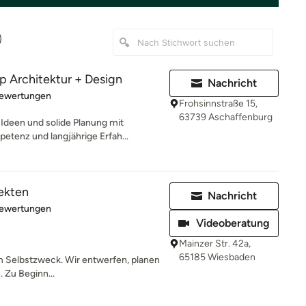
Architektur + Design
Nachricht
rtung: 4.9 von 5 Sternen
Bewertungen
Frohsinnstraße 15,
63739 Aschaffenburg
Ideen und solide Planung mit
etenz und langjährige Erfah...
ekten
Nachricht
rtung: 4.9 von 5 Sternen
Bewertungen
Videoberatung
Mainzer Str. 42a,
65185 Wiesbaden
um Selbstzweck. Wir entwerfen, planen
. Zu Beginn...