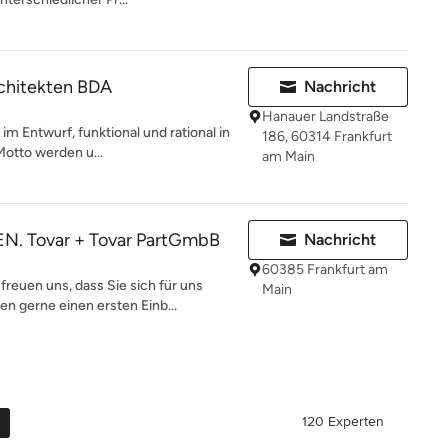
rchitekten BDA
Nachricht
Hanauer Landstraße
e im Entwurf, funktional und rational in
186, 60314 Frankfurt
otto werden u...
am Main
. Tovar + Tovar PartGmbB
Nachricht
60385 Frankfurt am
uen uns, dass Sie sich für uns
Main
n gerne einen ersten Einb...
120 Experten