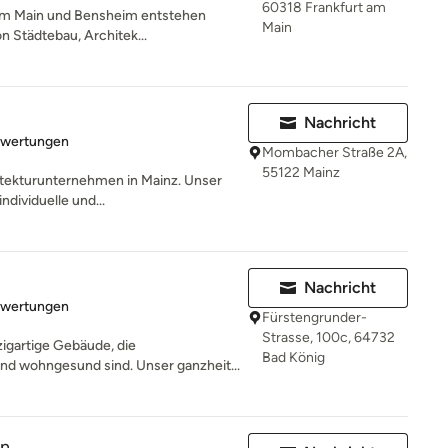
60318 Frankfurt am
 am Main und Bensheim entstehen
Main
on Städtebau, Architek...
Nachricht
rtung: 5 von 5 Sternen
ewertungen
Mombacher Straße 2A,
55122 Mainz
hitekturunternehmen in Mainz. Unser
ndividuelle und...
Nachricht
rtung: 5 von 5 Sternen
ewertungen
Fürstengrunder-
Strasse, 100c, 64732
igartige Gebäude, die
Bad König
und wohngesund sind. Unser ganzheit...
en