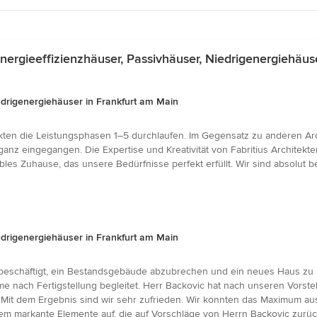
rgieeffizienzhäuser, Passivhäuser, Niedrigenergiehäus
iedrigenergiehäuser in Frankfurt am Main
tekten die Leistungsphasen 1–5 durchlaufen. Im Gegensatz zu anderen Ar
anz eingegangen. Die Expertise und Kreativität von Fabritius Architekte
bles Zuhause, das unsere Bedürfnisse perfekt erfüllt. Wir sind absolut 
iedrigenergiehäuser in Frankfurt am Main
beschäftigt, ein Bestandsgebäude abzubrechen und ein neues Haus zu b
 nach Fertigstellung begleitet. Herr Backovic hat nach unseren Vorste
. Mit dem Ergebnis sind wir sehr zufrieden. Wir konnten das Maximum a
dem markante Elemente auf, die auf Vorschläge von Herrn Backovic zurü