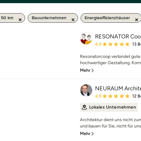
/ 50 km
Bauunternehmen
Energieeffizienzhäuser
RESONATOR Coop 
Durchschnittliche Bewe
4,9
13 
Resonatorcoop verbindet gute 
hochwertiger Gestaltung. Komp
Mehr
NEURAUM Archit
Durchschnittliche Bewe
4,9
12 
Lokales Unternehmen
Architektur dient uns nicht z
und bauen für Sie, nicht für uns
Mehr