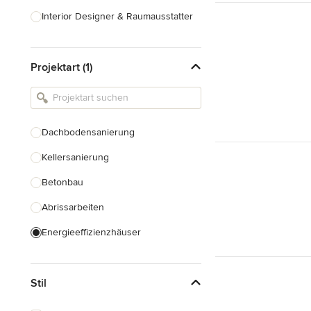
Interior Designer & Raumausstatter
Küchenplanung
Projektart (1)
Landschaftsarchitekten
Armaturen & Sanitärbedarf
Beleuchtung
Dachbodensanierung
Einbauschränke
Kellersanierung
Alle anzeigen
Betonbau
Abrissarbeiten
Energieeffizienzhäuser
Fundamentarbeiten
Stil
Garagenbau
Nachhaltiges Bauen