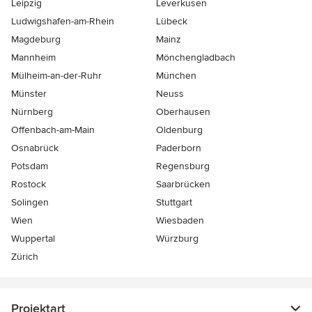
Leipzig
Leverkusen
Ludwigshafen-am-Rhein
Lübeck
Magdeburg
Mainz
Mannheim
Mönchen­gladbach
Mülheim-an-der-Ruhr
München
Münster
Neuss
Nürnberg
Oberhausen
Offenbach-am-Main
Oldenburg
Osnabrück
Paderborn
Potsdam
Regensburg
Rostock
Saarbrücken
Solingen
Stuttgart
Wien
Wiesbaden
Wuppertal
Würzburg
Zürich
Projektart