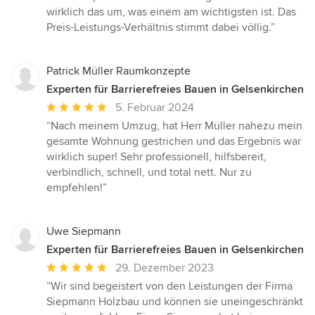
wirklich das um, was einem am wichtigsten ist. Das
Preis-Leistungs-Verhältnis stimmt dabei völlig.”
Patrick Müller Raumkonzepte
Experten für Barrierefreies Bauen in Gelsenkirchen
Durchschnittliche
5. Februar 2024
Bewertung:
“Nach meinem Umzug, hat Herr Müller nahezu mein
5
gesamte Wohnung gestrichen und das Ergebnis war
von
wirklich super! Sehr professionell, hilfsbereit,
5
verbindlich, schnell, und total nett. Nur zu
Sternen
empfehlen!”
Uwe Siepmann
Experten für Barrierefreies Bauen in Gelsenkirchen
Durchschnittliche
29. Dezember 2023
Bewertung:
“Wir sind begeistert von den Leistungen der Firma
5
Siepmann Holzbau und können sie uneingeschränkt
von