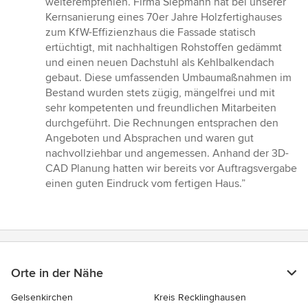
weiterempfehlen. Firma Siepmann hat bei unserer
5
Kernsanierung eines 70er Jahre Holzfertighauses
Sternen
zum KfW-Effizienzhaus die Fassade statisch
ertüchtigt, mit nachhaltigen Rohstoffen gedämmt
und einen neuen Dachstuhl als Kehlbalkendach
gebaut. Diese umfassenden Umbaumaßnahmen im
Bestand wurden stets zügig, mängelfrei und mit
sehr kompetenten und freundlichen Mitarbeiten
durchgeführt. Die Rechnungen entsprachen den
Angeboten und Absprachen und waren gut
nachvollziehbar und angemessen. Anhand der 3D-
CAD Planung hatten wir bereits vor Auftragsvergabe
einen guten Eindruck vom fertigen Haus.”
Orte in der Nähe
Gelsenkirchen
Kreis Recklinghausen