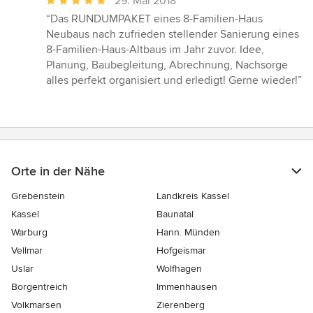
29. Mai 2018
Bewertung:
“Das RUNDUMPAKET eines 8-Familien-Haus
5
Neubaus nach zufrieden stellender Sanierung eines
von
8-Familien-Haus-Altbaus im Jahr zuvor. Idee,
5
Planung, Baubegleitung, Abrechnung, Nachsorge
Sternen
alles perfekt organisiert und erledigt! Gerne wieder!”
Orte in der Nähe
Grebenstein
Landkreis Kassel
Kassel
Baunatal
Warburg
Hann. Münden
Vellmar
Hofgeismar
Uslar
Wolfhagen
Borgentreich
Immenhausen
Volkmarsen
Zierenberg