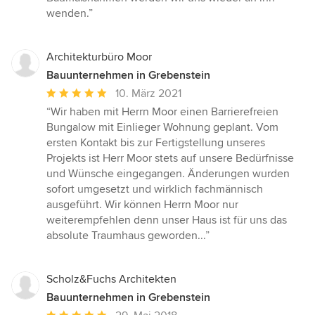
wenden.”
Architekturbüro Moor
Bauunternehmen in Grebenstein
Durchschnittliche
10. März 2021
Bewertung:
“Wir haben mit Herrn Moor einen Barrierefreien
5
Bungalow mit Einlieger Wohnung geplant. Vom
von
ersten Kontakt bis zur Fertigstellung unseres
5
Projekts ist Herr Moor stets auf unsere Bedürfnisse
Sternen
und Wünsche eingegangen. Änderungen wurden
sofort umgesetzt und wirklich fachmännisch
ausgeführt. Wir können Herrn Moor nur
weiterempfehlen denn unser Haus ist für uns das
absolute Traumhaus geworden...”
Scholz&Fuchs Architekten
Bauunternehmen in Grebenstein
Durchschnittliche