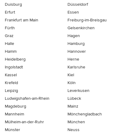
Duisburg
Düsseldorf
Erfurt
Essen
Frankfurt am Main
Freiburg-im-Breisgau
Fürth
Gelsenkirchen
Graz
Hagen
Halle
Hamburg
Hamm
Hannover
Heidelberg
Herne
Ingolstadt
Karlsruhe
Kassel
Kiel
Krefeld
Köln
Leipzig
Leverkusen
Ludwigshafen-am-Rhein
Lübeck
Magdeburg
Mainz
Mannheim
Mönchen­gladbach
Mülheim-an-der-Ruhr
München
Münster
Neuss