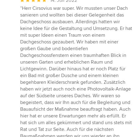
14. Juli 2022
Bewertung:
“Herr Cirsovius war super. Wir mussten unser Dach
5
sanieren und wollten bei dieser Gelegenheit das
von
Dachgeschoss ausbauen. Allerdings hatten wir
5
keine Idee für die Gestaltung und Umsetzung. Er hat
Sternen
mit super Ideen einen Traum von einem
Dachgeschoss gezaubert. Wir haben mit einer
großen Gaube und bodentiefen
Dachgeschossfenstern einen traumhaften Blick in
unseren Garten und erheblichen Raum und
Lichtgewinn. Darüber hinaus hat er noch Platz für
ein Bad mit großer Dusche und einem kleinen
begehbaren Kleiderschrank gefunden. Zusätzlich
haben wir jetzt auch noch eine Photovoltaik-Anlage
auf der Südseite unseres Daches. Wir waren so
begeistert, dass wir Ihn auch für die Begleitung und
Bauaufsicht der Maßnahme beauftragt haben. Auch
hier hat er unsere Erwartungen mehr als erfüllt. Er
hat sich um alles gekümmert und stand uns stets mit
Rat und Tat zur Seite. Auch für die nächsten
Baumaßnahmen werden wir uns wieder an ihn