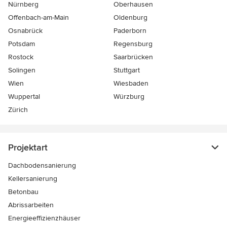
Nürnberg
Oberhausen
Offenbach-am-Main
Oldenburg
Osnabrück
Paderborn
Potsdam
Regensburg
Rostock
Saarbrücken
Solingen
Stuttgart
Wien
Wiesbaden
Wuppertal
Würzburg
Zürich
Projektart
Dachbodensanierung
Kellersanierung
Betonbau
Abrissarbeiten
Energieeffizienzhäuser