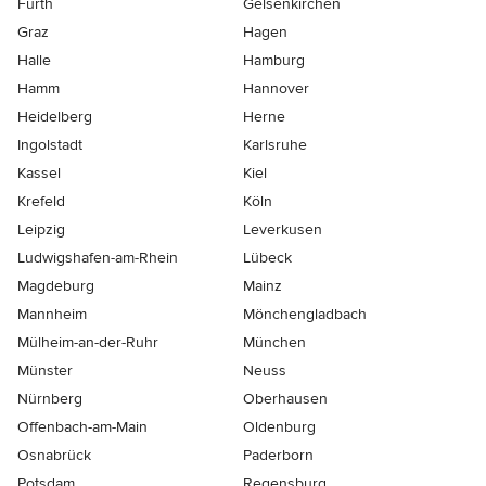
Fürth
Gelsenkirchen
Graz
Hagen
Halle
Hamburg
Hamm
Hannover
Heidelberg
Herne
Ingolstadt
Karlsruhe
Kassel
Kiel
Krefeld
Köln
Leipzig
Leverkusen
Ludwigshafen-am-Rhein
Lübeck
Magdeburg
Mainz
Mannheim
Mönchen­gladbach
Mülheim-an-der-Ruhr
München
Münster
Neuss
Nürnberg
Oberhausen
Offenbach-am-Main
Oldenburg
Osnabrück
Paderborn
Potsdam
Regensburg