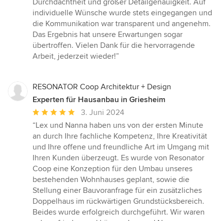
Durchdachtheit und großer Detailgenauigkeit. Auf
individuelle Wünsche wurde stets eingegangen und
die Kommunikation war transparent und angenehm.
Das Ergebnis hat unsere Erwartungen sogar
übertroffen. Vielen Dank für die hervorragende
Arbeit, jederzeit wieder!”
RESONATOR Coop Architektur + Design
Experten für Hausanbau in Griesheim
Durchschnittliche
3. Juni 2024
Bewertung:
“Lex und Nanna haben uns von der ersten Minute
5
an durch Ihre fachliche Kompetenz, Ihre Kreativität
von
und Ihre offene und freundliche Art im Umgang mit
5
Ihren Kunden überzeugt. Es wurde von Resonator
Sternen
Coop eine Konzeption für den Umbau unseres
bestehenden Wohnhauses geplant, sowie die
Stellung einer Bauvoranfrage für ein zusätzliches
Doppelhaus im rückwärtigen Grundstücksbereich.
Beides wurde erfolgreich durchgeführt. Wir waren