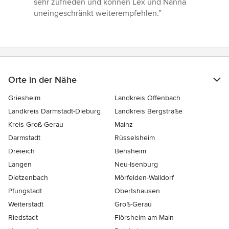
sehr zufrieden und können Lex und Nanna
uneingeschränkt weiterempfehlen.”
Orte in der Nähe
Griesheim
Landkreis Offenbach
Landkreis Darmstadt-Dieburg
Landkreis Bergstraße
Kreis Groß-Gerau
Mainz
Darmstadt
Rüsselsheim
Dreieich
Bensheim
Langen
Neu-Isenburg
Dietzenbach
Mörfelden-Walldorf
Pfungstadt
Obertshausen
Weiterstadt
Groß-Gerau
Riedstadt
Flörsheim am Main