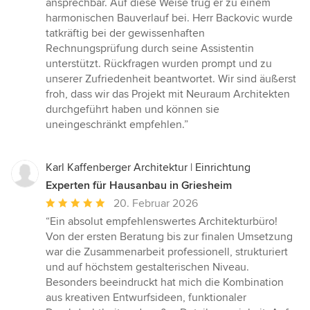
ansprechbar. Auf diese Weise trug er zu einem
harmonischen Bauverlauf bei. Herr Backovic wurde
tatkräftig bei der gewissenhaften
Rechnungsprüfung durch seine Assistentin
unterstützt. Rückfragen wurden prompt und zu
unserer Zufriedenheit beantwortet. Wir sind äußerst
froh, dass wir das Projekt mit Neuraum Architekten
durchgeführt haben und können sie
uneingeschränkt empfehlen.”
Karl Kaffenberger Architektur | Einrichtung
Experten für Hausanbau in Griesheim
Durchschnittliche
20. Februar 2026
Bewertung:
“Ein absolut empfehlenswertes Architekturbüro!
5
Von der ersten Beratung bis zur finalen Umsetzung
von
war die Zusammenarbeit professionell, strukturiert
5
und auf höchstem gestalterischen Niveau.
Sternen
Besonders beeindruckt hat mich die Kombination
aus kreativen Entwurfsideen, funktionaler