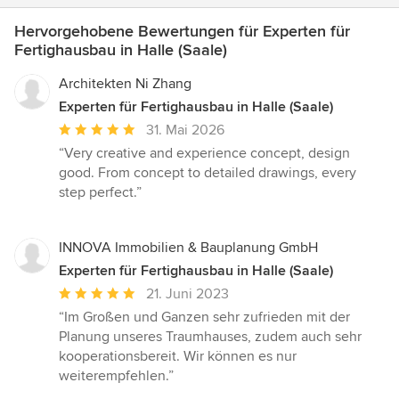
Hervorgehobene Bewertungen für Experten für
Fertighausbau in Halle (Saale)
Architekten Ni Zhang
Experten für Fertighausbau in Halle (Saale)
Durchschnittliche
31. Mai 2026
Bewertung:
“Very creative and experience concept, design
5
good. From concept to detailed drawings, every
von
step perfect.”
5
Sternen
INNOVA Immobilien & Bauplanung GmbH
Experten für Fertighausbau in Halle (Saale)
Durchschnittliche
21. Juni 2023
Bewertung:
“Im Großen und Ganzen sehr zufrieden mit der
5
Planung unseres Traumhauses, zudem auch sehr
von
kooperationsbereit. Wir können es nur
5
weiterempfehlen.”
Sternen