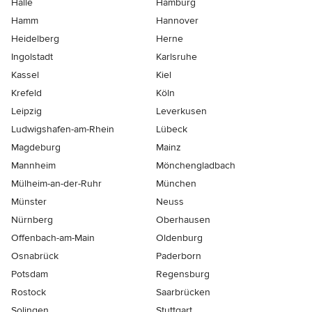
Halle
Hamburg
Hamm
Hannover
Heidelberg
Herne
Ingolstadt
Karlsruhe
Kassel
Kiel
Krefeld
Köln
Leipzig
Leverkusen
Ludwigshafen-am-Rhein
Lübeck
Magdeburg
Mainz
Mannheim
Mönchen­gladbach
Mülheim-an-der-Ruhr
München
Münster
Neuss
Nürnberg
Oberhausen
Offenbach-am-Main
Oldenburg
Osnabrück
Paderborn
Potsdam
Regensburg
Rostock
Saarbrücken
Solingen
Stuttgart