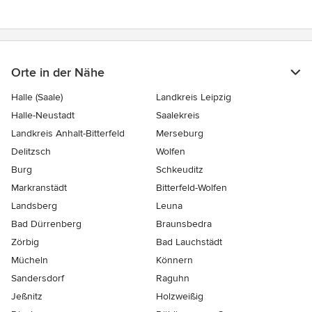
Orte in der Nähe
Halle (Saale)
Landkreis Leipzig
Halle-Neustadt
Saalekreis
Landkreis Anhalt-Bitterfeld
Merseburg
Delitzsch
Wolfen
Burg
Schkeuditz
Markranstädt
Bitterfeld-Wolfen
Landsberg
Leuna
Bad Dürrenberg
Braunsbedra
Zörbig
Bad Lauchstädt
Mücheln
Könnern
Sandersdorf
Raguhn
Jeßnitz
Holzweißig