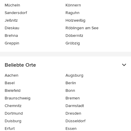
Mücheln
Könnern
Sandersdorf
Raguhn
Jeßnitz
Holzweißig
Dieskau
Röblingen am See
Brehna
Döbernitz
Greppin
Gröbzig
Beliebte Orte
Aachen
Augsburg
Basel
Berlin
Bielefeld
Bonn
Braunschweig
Bremen
Chemnitz
Darmstadt
Dortmund
Dresden
Duisburg
Düsseldorf
Erfurt
Essen