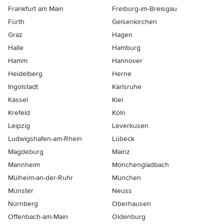
Frankfurt am Main
Freiburg-im-Breisgau
Fürth
Gelsenkirchen
Graz
Hagen
Halle
Hamburg
Hamm
Hannover
Heidelberg
Herne
Ingolstadt
Karlsruhe
Kassel
Kiel
Krefeld
Köln
Leipzig
Leverkusen
Ludwigshafen-am-Rhein
Lübeck
Magdeburg
Mainz
Mannheim
Mönchen­gladbach
Mülheim-an-der-Ruhr
München
Münster
Neuss
Nürnberg
Oberhausen
Offenbach-am-Main
Oldenburg