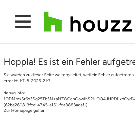
Hoppla! Es ist ein Fehler aufgetr
Sie wurden zu dieser Seite weitergeleitet, weil ein Fehler aufgetreten i
error id: 1:7-8-2026-21:7
debug info:
1ODMmxSr6x3Sq25Tb3N+aNZOCcnGowIhS2i+OO4JHRDi1xdCyrP4
(62be2608-3fcd-4745-a151-fda8883adaf1)
Zur Homepage gehen