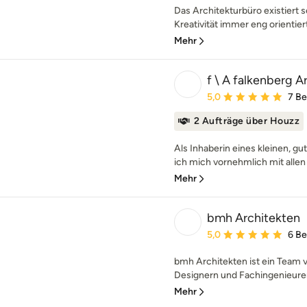
Das Architekturbüro existiert se
Kreativität immer eng orientiert
Mehr
f \ A falkenberg A
Durchschnittliche Bewe
5,0
7 B
2 Aufträge über Houzz
Als Inhaberin eines kleinen, g
ich mich vornehmlich mit allen 
Mehr
bmh Architekten
Durchschnittliche Bewe
5,0
6 B
bmh Architekten ist ein Team v
Designern und Fachingenieuren.
Mehr