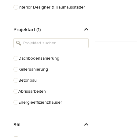
Interior Designer & Raumausstatter
Küchenplanung
Projektart (1)
Landschaftsarchitekten
Armaturen & Sanitärbedarf
Beleuchtung
Dachbodensanierung
Einbauschränke
Kellersanierung
Alle anzeigen
Betonbau
Abrissarbeiten
Energieeffizienzhäuser
Fundamentarbeiten
Stil
Garagenbau
Nachhaltiges Bauen