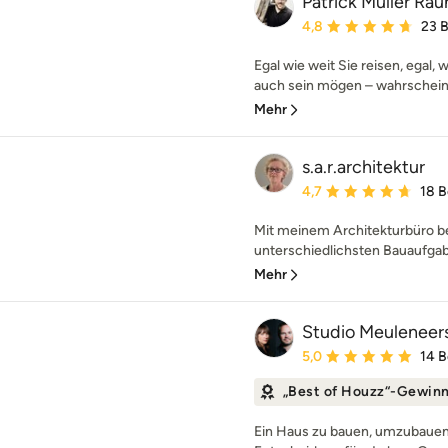
Patrick Müller R
Durchschnittliche Bewe
4,8
23 
Egal wie weit Sie reisen, egal, 
auch sein mögen – wahrscheinli
Mehr
s.a.r.architektur
Durchschnittliche Bewe
4,7
18 
Mit meinem Architekturbüro be
unterschiedlichsten Bauaufgabe
Mehr
Studio Meuleneer
Durchschnittliche Bewe
5,0
14 
„Best of Houzz“-Gewin
Ein Haus zu bauen, umzubauen 