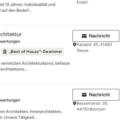
Essen
it 19 Jahren. Individualität und
 auf den Bedarf...
rchitektur
Nachricht
rtung: 5 von 5 Sternen
ewertungen
Kanalstr. 45, 41460
Neuss
„Best of Houzz“-Gewinner
ut vernetzten Architekturbüros, befasse
architektonis...
Nachricht
rtung: 5 von 5 Sternen
ewertungen
Bessemerstr. 30,
44793 Bochum
on Architekten, Innenarchitekten,
 Unsere Tätigkeit...