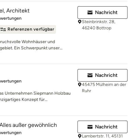
l, Architekt
Nachricht
rtung: 5 von 5 Sternen
ewertungen
Steinbrinkstr. 28,
46240 Bottrop
Referenzen verfügbar
spruchsvolle Wohnhäuser und
biet. Ein Schwerpunkt unser...
Nachricht
rtung: 4.9 von 5 Sternen
ewertungen
45475 Mülheim an der
Ruhr
 das Unternehmen Siepmann Holzbau
zigartiges Konzept für...
 Alles außer gewöhnlich
Nachricht
rtung: 5 von 5 Sternen
ewertungen
Lambertstr. 11, 45131