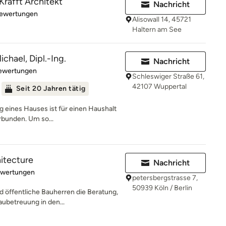
 Krafft Architekt
Nachricht
rtung: 5 von 5 Sternen
Bewertungen
Alisowall 14, 45721
Haltern am See
chael, Dipl.-Ing.
Nachricht
rtung: 4.6 von 5 Sternen
Bewertungen
Schleswiger Straße 61,
42107 Wuppertal
Seit 20 Jahren tätig
g eines Hauses ist für einen Haushalt
rbunden. Um so...
hitecture
Nachricht
rtung: 4.9 von 5 Sternen
ewertungen
petersbergstrasse 7,
50939 Köln / Berlin
d öffentliche Bauherren die Beratung,
ubetreuung in den...