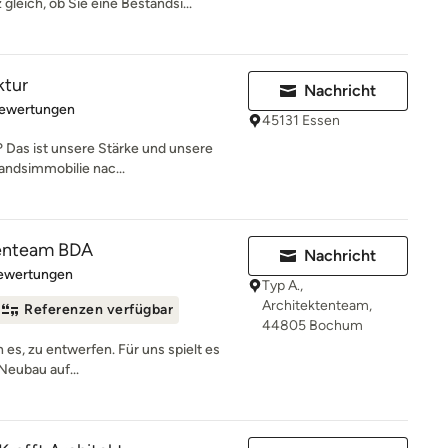
leich, ob Sie eine Bestandsi...
ktur
Nachricht
rtung: 5 von 5 Sternen
Bewertungen
45131 Essen
 Das ist unsere Stärke und unsere
andsimmobilie nac...
tenteam BDA
Nachricht
rtung: 5 von 5 Sternen
Bewertungen
Typ A.,
Architektenteam,
Referenzen verfügbar
44805 Bochum
n es, zu entwerfen. Für uns spielt es
Neubau auf...