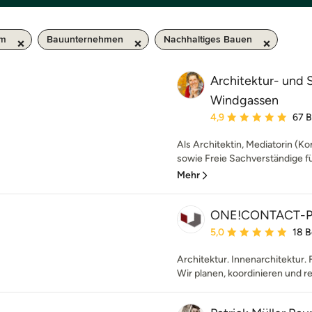
km
Bauunternehmen
Nachhaltiges Bauen
Architektur- und
Windgassen
Durchschnittliche Bewe
4,9
67 
Als Architektin, Mediatorin (Ko
sowie Freie Sachverständige f
Mehr
ONE!CONTACT-P
Durchschnittliche Bewe
5,0
18 
Architektur. Innenarchitektur. 
Wir planen, koordinieren und re