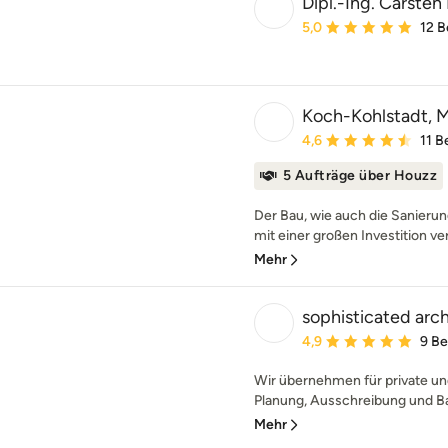
Dipl.-Ing. Carsten
Durchschnittliche Bewe
5,0
12 
Koch-Kohlstadt, Mi
Durchschnittliche Bewe
4,6
11 
5 Aufträge über Houzz
Der Bau, wie auch die Sanierun
mit einer großen Investition ve
Mehr
sophisticated arc
Durchschnittliche Bewe
4,9
9 B
Wir übernehmen für private un
Planung, Ausschreibung und Ba
Mehr