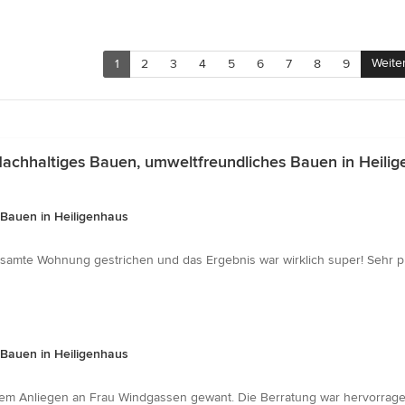
Weite
1
2
3
4
5
6
7
8
9
achhaltiges Bauen, umweltfreundliches Bauen in Heili
 Bauen in Heiligenhaus
te Wohnung gestrichen und das Ergebnis war wirklich super! Sehr profess
 Bauen in Heiligenhaus
nem Anliegen an Frau Windgassen gewant. Die Berratung war hervorragend