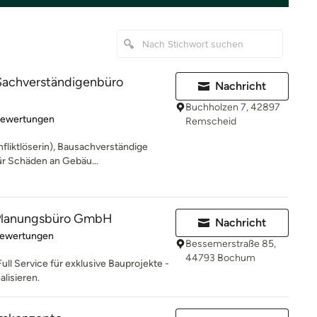
 Sachverständigenbüro
Nachricht
Buchholzen 7, 42897
rtung: 4.9 von 5 Sternen
Bewertungen
Remscheid
nfliktlöserin), Bausachverständige
ür Schäden an Gebäu...
lanungsbüro GmbH
Nachricht
rtung: 5 von 5 Sternen
Bewertungen
Bessemerstraße 85,
44793 Bochum
Full Service für exklusive Bauprojekte -
alisieren.