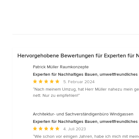
Hervorgehobene Bewertungen für Experten für N
Patrick Müller Raumkonzepte
Experten für Nachhaltiges Bauen, umweltfreundliches
Durchschnittliche
5. Februar 2024
Bewertung:
“Nach meinem Umzug, hat Herr Müller nahezu mein gesam
5
nett. Nur zu empfehlen!”
von
5
Sternen
Architektur- und Sachverständigenbüro Windgassen
Experten für Nachhaltiges Bauen, umweltfreundliches
Durchschnittliche
4. Juli 2023
Bewertung:
“Wie schon vor einigen Jahren, habe ich mich mit mei