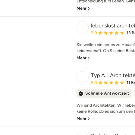
Entscheidung fürs Leben. Ganz g
Mehr
lebenslust archite
Durchschnittliche Bewe
5,0
13 
Sie wollen ein neues zu Hause?
Leidenschaft. Ob Sie eine Best
Mehr
Typ A. | Architek
Durchschnittliche Bewe
5,0
11 
Schnelle Antwortzeit
Wir sind Architekten. Wir liebe
keine Rolle, ob es sich um den 
Mehr