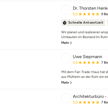
Dr. Thorsten Henke
Durchschnittliche Bewe
5,0
9 B
Schnelle Antwortzeit
Wir planen und realisieren an
Umbauten im Bestand im Ruhrge
Mehr
Uwe Siepmann
Durchschnittliche Bewe
4,9
7 B
Mit dem Fair-Trade-Haus hat
aus Mülheim an der Ruhr ein ein
Mehr
Architekturbüro -
Durchschnittliche Bewe
5,0
7 B