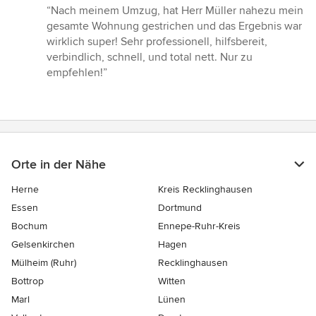
Bewertung:
“Nach meinem Umzug, hat Herr Müller nahezu mein
5
gesamte Wohnung gestrichen und das Ergebnis war
von
wirklich super! Sehr professionell, hilfsbereit,
5
verbindlich, schnell, und total nett. Nur zu
Sternen
empfehlen!”
Orte in der Nähe
Herne
Kreis Recklinghausen
Essen
Dortmund
Bochum
Ennepe-Ruhr-Kreis
Gelsenkirchen
Hagen
Mülheim (Ruhr)
Recklinghausen
Bottrop
Witten
Marl
Lünen