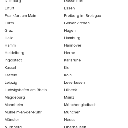
Duisburg
Düsseldorf
Erfurt
Essen
Frankfurt am Main
Freiburg-im-Breisgau
Fürth
Gelsenkirchen
Graz
Hagen
Halle
Hamburg
Hamm
Hannover
Heidelberg
Herne
Ingolstadt
Karlsruhe
Kassel
Kiel
Krefeld
Köln
Leipzig
Leverkusen
Ludwigshafen-am-Rhein
Lübeck
Magdeburg
Mainz
Mannheim
Mönchen­gladbach
Mülheim-an-der-Ruhr
München
Münster
Neuss
Nürnberg
Oberhausen