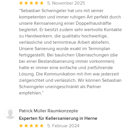
Durchschnittliche
5. November 2025
Bewertung:
“Sebastian Schwingeler hat uns mit seiner
5
kompetenten und immer ruhigen Art perfekt durch
von
unsere Kernsanierung einer Doppelhaushälfte
5
begleitet. Er besitzt zudem sehr wertvolle Kontakte
Sternen
zu Handwerkern, die qualitativ hochwertige,
verlässliche und termintreue Arbeit abliefern.
Unsere Sanierung wurde exakt im Terminplan
fertiggestellt. Bei baulichen Überraschungen (die
bei einer Bestandsanierung immer vorkommen)
hatte er immer eine einfache und zielführende
Lösung. Die Kommunikation mit ihm war jederzeit
zielgerichtet und verlässlich. Wir können Sebastian
Schwingeler uneingeschränkt als Partner
empfehlen.”
Patrick Müller Raumkonzepte
Experten für Kellersanierung in Herne
Durchschnittliche
5. Februar 2024