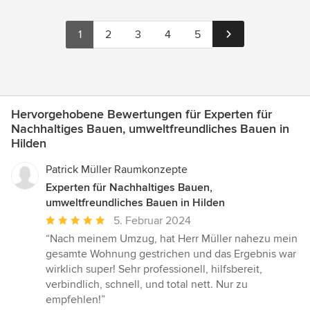
1
2
3
4
5
Hervorgehobene Bewertungen für Experten für
Nachhaltiges Bauen, umweltfreundliches Bauen in
Hilden
Patrick Müller Raumkonzepte
Experten für Nachhaltiges Bauen,
umweltfreundliches Bauen in Hilden
Durchschnittliche
5. Februar 2024
Bewertung:
“Nach meinem Umzug, hat Herr Müller nahezu mein
5
gesamte Wohnung gestrichen und das Ergebnis war
von
wirklich super! Sehr professionell, hilfsbereit,
5
verbindlich, schnell, und total nett. Nur zu
Sternen
empfehlen!”