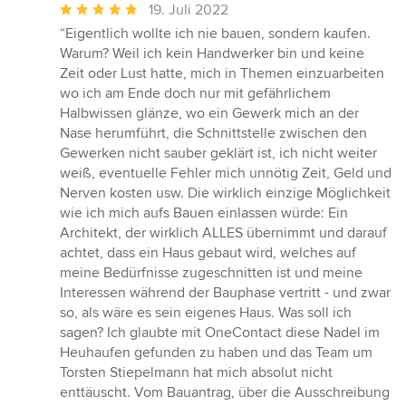
Durchschnittliche
19. Juli 2022
Bewertung:
“Eigentlich wollte ich nie bauen, sondern kaufen.
5
Warum? Weil ich kein Handwerker bin und keine
von
Zeit oder Lust hatte, mich in Themen einzuarbeiten
5
wo ich am Ende doch nur mit gefährlichem
Sternen
Halbwissen glänze, wo ein Gewerk mich an der
Nase herumführt, die Schnittstelle zwischen den
Gewerken nicht sauber geklärt ist, ich nicht weiter
weiß, eventuelle Fehler mich unnötig Zeit, Geld und
Nerven kosten usw. Die wirklich einzige Möglichkeit
wie ich mich aufs Bauen einlassen würde: Ein
Architekt, der wirklich ALLES übernimmt und darauf
achtet, dass ein Haus gebaut wird, welches auf
meine Bedürfnisse zugeschnitten ist und meine
Interessen während der Bauphase vertritt - und zwar
so, als wäre es sein eigenes Haus. Was soll ich
sagen? Ich glaubte mit OneContact diese Nadel im
Heuhaufen gefunden zu haben und das Team um
Torsten Stiepelmann hat mich absolut nicht
enttäuscht. Vom Bauantrag, über die Ausschreibung