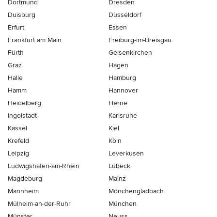
Dortmund
Dresden
Duisburg
Düsseldorf
Erfurt
Essen
Frankfurt am Main
Freiburg-im-Breisgau
Fürth
Gelsenkirchen
Graz
Hagen
Halle
Hamburg
Hamm
Hannover
Heidelberg
Herne
Ingolstadt
Karlsruhe
Kassel
Kiel
Krefeld
Köln
Leipzig
Leverkusen
Ludwigshafen-am-Rhein
Lübeck
Magdeburg
Mainz
Mannheim
Mönchen­gladbach
Mülheim-an-der-Ruhr
München
Münster
Neuss