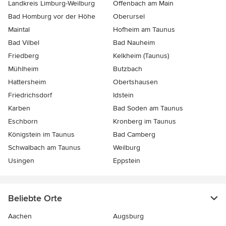
Landkreis Limburg-Weilburg
Offenbach am Main
Bad Homburg vor der Höhe
Oberursel
Maintal
Hofheim am Taunus
Bad Vilbel
Bad Nauheim
Friedberg
Kelkheim (Taunus)
Mühlheim
Butzbach
Hattersheim
Obertshausen
Friedrichsdorf
Idstein
Karben
Bad Soden am Taunus
Eschborn
Kronberg im Taunus
Königstein im Taunus
Bad Camberg
Schwalbach am Taunus
Weilburg
Usingen
Eppstein
Beliebte Orte
Aachen
Augsburg