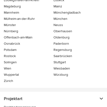
Ludwigshafen-am-Rhein
Lübeck
Magdeburg
Mainz
Mannheim
Mönchen­gladbach
Mülheim-an-der-Ruhr
München
Münster
Neuss
Nürnberg
Oberhausen
Offenbach-am-Main
Oldenburg
Osnabrück
Paderborn
Potsdam
Regensburg
Rostock
Saarbrücken
Solingen
Stuttgart
Wien
Wiesbaden
Wuppertal
Würzburg
Zürich
Projektart