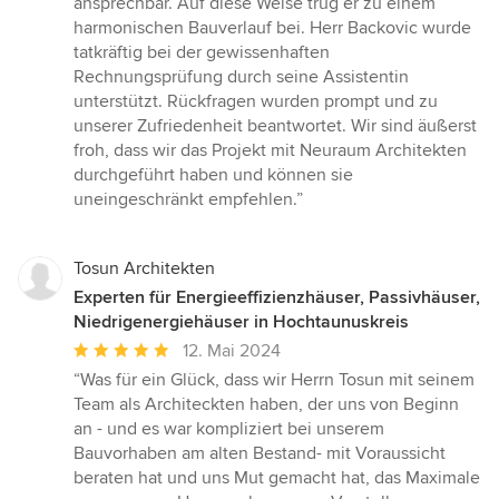
ansprechbar. Auf diese Weise trug er zu einem
harmonischen Bauverlauf bei. Herr Backovic wurde
tatkräftig bei der gewissenhaften
Rechnungsprüfung durch seine Assistentin
unterstützt. Rückfragen wurden prompt und zu
unserer Zufriedenheit beantwortet. Wir sind äußerst
froh, dass wir das Projekt mit Neuraum Architekten
durchgeführt haben und können sie
uneingeschränkt empfehlen.”
Tosun Architekten
Experten für Energieeffizienzhäuser, Passivhäuser,
Niedrigenergiehäuser in Hochtaunuskreis
Durchschnittliche
12. Mai 2024
Bewertung:
“Was für ein Glück, dass wir Herrn Tosun mit seinem
5
Team als Architeckten haben, der uns von Beginn
von
an - und es war kompliziert bei unserem
5
Bauvorhaben am alten Bestand- mit Voraussicht
Sternen
beraten hat und uns Mut gemacht hat, das Maximale