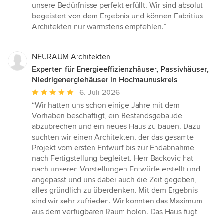
unsere Bedürfnisse perfekt erfüllt. Wir sind absolut
begeistert von dem Ergebnis und können Fabritius
Architekten nur wärmstens empfehlen.”
NEURAUM Architekten
Experten für Energieeffizienzhäuser, Passivhäuser,
Niedrigenergiehäuser in Hochtaunuskreis
Durchschnittliche
6. Juli 2026
Bewertung:
“Wir hatten uns schon einige Jahre mit dem
5
Vorhaben beschäftigt, ein Bestandsgebäude
von
abzubrechen und ein neues Haus zu bauen. Dazu
5
suchten wir einen Architekten, der das gesamte
Sternen
Projekt vom ersten Entwurf bis zur Endabnahme
nach Fertigstellung begleitet. Herr Backovic hat
nach unseren Vorstellungen Entwürfe erstellt und
angepasst und uns dabei auch die Zeit gegeben,
alles gründlich zu überdenken. Mit dem Ergebnis
sind wir sehr zufrieden. Wir konnten das Maximum
aus dem verfügbaren Raum holen. Das Haus fügt