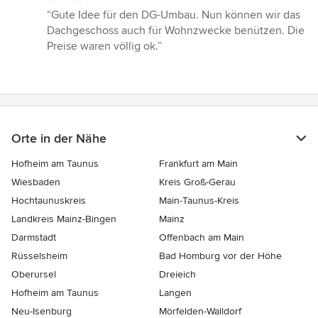
Bewertung:
“Gute Idee für den DG-Umbau. Nun können wir das
5
Dachgeschoss auch für Wohnzwecke benützen. Die
von
Preise waren völlig ok.”
5
Sternen
Orte in der Nähe
Hofheim am Taunus
Frankfurt am Main
Wiesbaden
Kreis Groß-Gerau
Hochtaunuskreis
Main-Taunus-Kreis
Landkreis Mainz-Bingen
Mainz
Darmstadt
Offenbach am Main
Rüsselsheim
Bad Homburg vor der Höhe
Oberursel
Dreieich
Hofheim am Taunus
Langen
Neu-Isenburg
Mörfelden-Walldorf