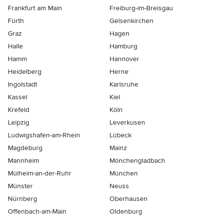
Frankfurt am Main
Freiburg-im-Breisgau
Fürth
Gelsenkirchen
Graz
Hagen
Halle
Hamburg
Hamm
Hannover
Heidelberg
Herne
Ingolstadt
Karlsruhe
Kassel
Kiel
Krefeld
Köln
Leipzig
Leverkusen
Ludwigshafen-am-Rhein
Lübeck
Magdeburg
Mainz
Mannheim
Mönchen­gladbach
Mülheim-an-der-Ruhr
München
Münster
Neuss
Nürnberg
Oberhausen
Offenbach-am-Main
Oldenburg