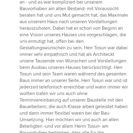
von
an - und es war kompliziert bei unserem
5
Bauvorhaben am alten Bestand- mit Voraussicht
Sternen
beraten hat und uns Mut gemacht hat, das Maximale
aus unserem Haus nach unseren Vorstellungen
herauszuholen. Dabei hat er schon von Beginn an
eine Vision unseres Hauses uns vorgeschlagen, die
uns ermutigt hat, offen bei den
Gestaltungswünschen zu sein. Herr Tosun war dabei
immer sehr empathisch und hat als Architeckt
unsere Tausende von Wünschen und Vorstellungen
beim Ausbau unseres Hauses berücksichtigt. Herr
Tosun und sein Team waren während des gesamten
Baus immer an unserer Seite. Herr Tosun war und ist
jederzeit telefonisch erreichbar und wann immer wir
wollten trafen wir uns auch ohne
Terminvereinbarung auf unserer Baustelle mit den
Bauarbeitern, die auch Klasse arbeit geleistet haben
und dann immer flexibel waren bei der Bau-
Umsetzung. Hier möchten wir uns auch an allen
Beteiligten -und vor allem Herrn Tosun- am
Bauvorhaben bedanken, dass alle für die