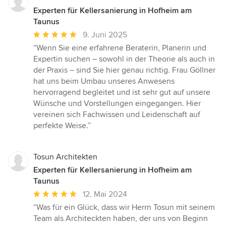
Experten für Kellersanierung in Hofheim am
Taunus
Durchschnittliche
9. Juni 2025
Bewertung:
“Wenn Sie eine erfahrene Beraterin, Planerin und
5
Expertin suchen – sowohl in der Theorie als auch in
von
der Praxis – sind Sie hier genau richtig. Frau Göllner
5
hat uns beim Umbau unseres Anwesens
Sternen
hervorragend begleitet und ist sehr gut auf unsere
Wünsche und Vorstellungen eingegangen. Hier
vereinen sich Fachwissen und Leidenschaft auf
perfekte Weise.”
Tosun Architekten
Experten für Kellersanierung in Hofheim am
Taunus
Durchschnittliche
12. Mai 2024
Bewertung:
“Was für ein Glück, dass wir Herrn Tosun mit seinem
5
Team als Architeckten haben, der uns von Beginn