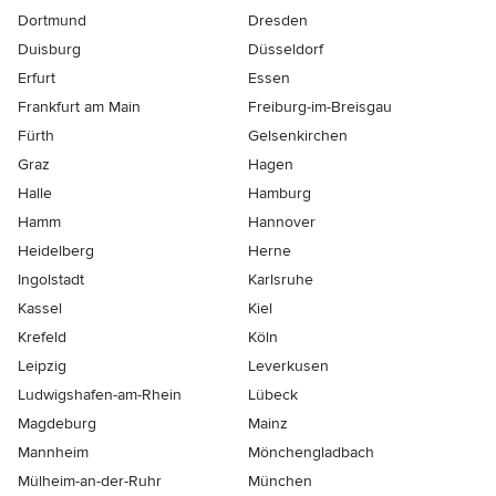
Dortmund
Dresden
Duisburg
Düsseldorf
Erfurt
Essen
Frankfurt am Main
Freiburg-im-Breisgau
Fürth
Gelsenkirchen
Graz
Hagen
Halle
Hamburg
Hamm
Hannover
Heidelberg
Herne
Ingolstadt
Karlsruhe
Kassel
Kiel
Krefeld
Köln
Leipzig
Leverkusen
Ludwigshafen-am-Rhein
Lübeck
Magdeburg
Mainz
Mannheim
Mönchen­gladbach
Mülheim-an-der-Ruhr
München