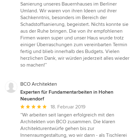
5
Sanierung unseres Bauernhauses im Berliner
von
Umland. Wir waren von ihren Ideen und ihrer
5
Sachkenntnis, besonders im Bereich der
Sternen
Schadstoffsanierung, begeistert. Nichts konnte sie
aus der Ruhe bringen. Die von ihr empfohlenen
Firmen waren super und unser Haus wurde trotz
einiger Überraschungen zum vereinbarten Termin
fertig und blieb innerhalb des Budgets. Vielen
herzlichen Dank, wir würden jederzeit alles wieder
so machen!”
BCO Architekten
Experten für Fundamentarbeiten in Hohen
Neuendorf
Durchschnittliche
18. Februar 2019
Bewertung:
“Wr arbeiten seit langen erfolgreich mit den
5
Architekten von BCO zusammen. Die klaren
von
Architekturentwürfe gehen bis zur
5
Innenraumgestaltung, wo wir dann - als Tischlerei