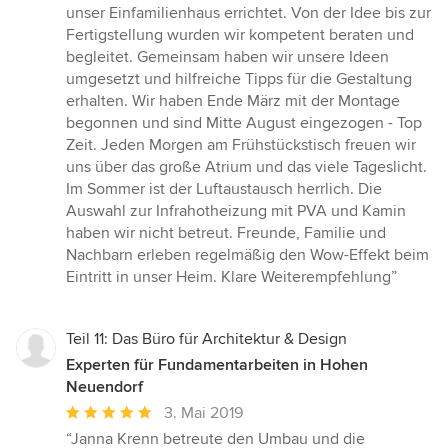
5
unser Einfamilienhaus errichtet. Von der Idee bis zur
von
Fertigstellung wurden wir kompetent beraten und
5
begleitet. Gemeinsam haben wir unsere Ideen
Sternen
umgesetzt und hilfreiche Tipps für die Gestaltung
erhalten. Wir haben Ende März mit der Montage
begonnen und sind Mitte August eingezogen - Top
Zeit. Jeden Morgen am Frühstückstisch freuen wir
uns über das große Atrium und das viele Tageslicht.
Im Sommer ist der Luftaustausch herrlich. Die
Auswahl zur Infrahotheizung mit PVA und Kamin
haben wir nicht betreut. Freunde, Familie und
Nachbarn erleben regelmäßig den Wow-Effekt beim
Eintritt in unser Heim. Klare Weiterempfehlung”
Teil 11: Das Büro für Architektur & Design
Experten für Fundamentarbeiten in Hohen
Neuendorf
Durchschnittliche
3. Mai 2019
Bewertung:
“Janna Krenn betreute den Umbau und die