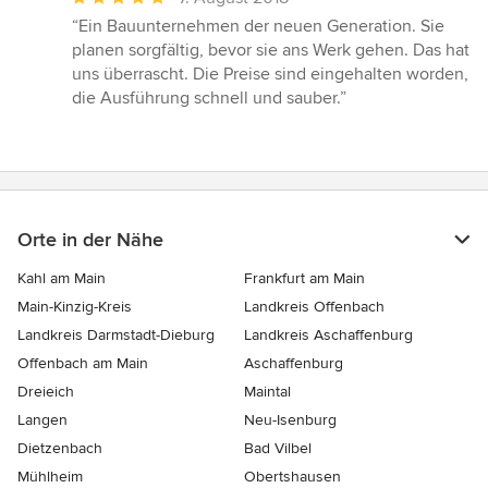
Bewertung:
“Ein Bauunternehmen der neuen Generation. Sie
5
planen sorgfältig, bevor sie ans Werk gehen. Das hat
von
uns überrascht. Die Preise sind eingehalten worden,
5
die Ausführung schnell und sauber.”
Sternen
Orte in der Nähe
Kahl am Main
Frankfurt am Main
Main-Kinzig-Kreis
Landkreis Offenbach
Landkreis Darmstadt-Dieburg
Landkreis Aschaffenburg
Offenbach am Main
Aschaffenburg
Dreieich
Maintal
Langen
Neu-Isenburg
Dietzenbach
Bad Vilbel
Mühlheim
Obertshausen