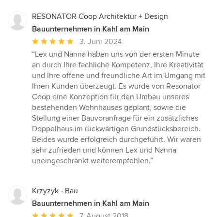
RESONATOR Coop Architektur + Design
Bauunternehmen in Kahl am Main
Durchschnittliche
3. Juni 2024
Bewertung:
“Lex und Nanna haben uns von der ersten Minute
5
an durch Ihre fachliche Kompetenz, Ihre Kreativität
von
und Ihre offene und freundliche Art im Umgang mit
5
Ihren Kunden überzeugt. Es wurde von Resonator
Sternen
Coop eine Konzeption für den Umbau unseres
bestehenden Wohnhauses geplant, sowie die
Stellung einer Bauvoranfrage für ein zusätzliches
Doppelhaus im rückwärtigen Grundstücksbereich.
Beides wurde erfolgreich durchgeführt. Wir waren
sehr zufrieden und können Lex und Nanna
uneingeschränkt weiterempfehlen.”
Krzyzyk - Bau
Bauunternehmen in Kahl am Main
Durchschnittliche
7. August 2018