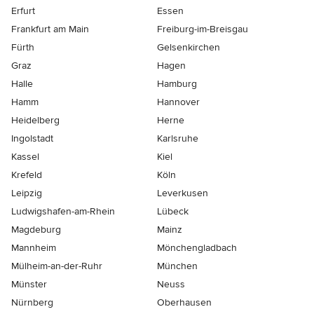
Erfurt
Essen
Frankfurt am Main
Freiburg-im-Breisgau
Fürth
Gelsenkirchen
Graz
Hagen
Halle
Hamburg
Hamm
Hannover
Heidelberg
Herne
Ingolstadt
Karlsruhe
Kassel
Kiel
Krefeld
Köln
Leipzig
Leverkusen
Ludwigshafen-am-Rhein
Lübeck
Magdeburg
Mainz
Mannheim
Mönchen­gladbach
Mülheim-an-der-Ruhr
München
Münster
Neuss
Nürnberg
Oberhausen