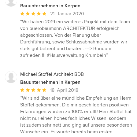
Bauunternehmen in Kerpen
Durchschnittliche
21. Januar 2020
Bewertung:
“Wir haben 2019 ein weiteres Projekt mit dem Team
5
von buerobaumann ARCHITEKTUR erfolgreich
von
abgeschlossen. Von der Planung über
5
Durchführung, sowie Schlussabnahme wurden wir
Sternen
stets gut betreut und beraten. ---> Rundum
zufrieden !!! #Hausverwaltung Krumbein”
Michael Stoffel Architekt BDB
Bauunternehmen in Kerpen
Durchschnittliche
18. April 2018
Bewertung:
“Wir sind über eine mündliche Empfehlung an Herrn
5
Stoffel gekommen. Die mir geschilderten psoitiven
von
Erfahrungen wurden zu 100% erfüllt! Herr Stoffel hat
5
nicht nur einen hohes fachliches Wissen, sondern
Sternen
ist zudem sehr nett und ging auf unsere besonderen
Wünsche ein. Es wurde bereits beim ersten