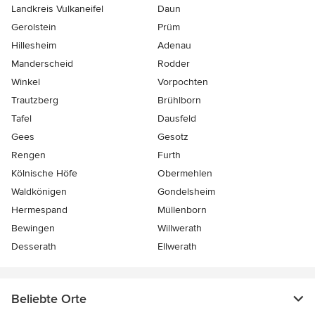
Landkreis Vulkaneifel
Daun
Gerolstein
Prüm
Hillesheim
Adenau
Manderscheid
Rodder
Winkel
Vorpochten
Trautzberg
Brühlborn
Tafel
Dausfeld
Gees
Gesotz
Rengen
Furth
Kölnische Höfe
Obermehlen
Waldkönigen
Gondelsheim
Hermespand
Müllenborn
Bewingen
Willwerath
Desserath
Ellwerath
Beliebte Orte