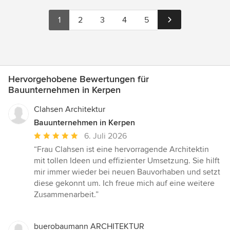
1
2
3
4
5
Hervorgehobene Bewertungen für
Bauunternehmen in Kerpen
Clahsen Architektur
Bauunternehmen in Kerpen
Durchschnittliche
6. Juli 2026
Bewertung:
“Frau Clahsen ist eine hervorragende Architektin
5
mit tollen Ideen und effizienter Umsetzung. Sie hilft
von
mir immer wieder bei neuen Bauvorhaben und setzt
5
diese gekonnt um. Ich freue mich auf eine weitere
Sternen
Zusammenarbeit.”
buerobaumann ARCHITEKTUR