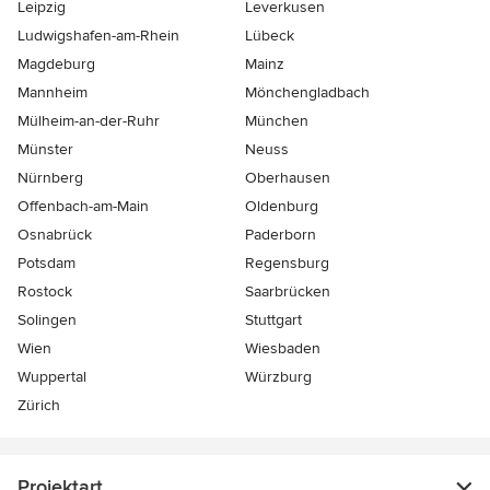
Leipzig
Leverkusen
Ludwigshafen-am-Rhein
Lübeck
Magdeburg
Mainz
Mannheim
Mönchen­gladbach
Mülheim-an-der-Ruhr
München
Münster
Neuss
Nürnberg
Oberhausen
Offenbach-am-Main
Oldenburg
Osnabrück
Paderborn
Potsdam
Regensburg
Rostock
Saarbrücken
Solingen
Stuttgart
Wien
Wiesbaden
Wuppertal
Würzburg
Zürich
Projektart