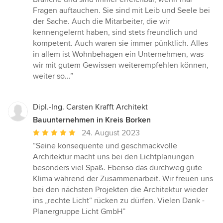
Fragen auftauchen. Sie sind mit Leib und Seele bei
der Sache. Auch die Mitarbeiter, die wir
kennengelernt haben, sind stets freundlich und
kompetent. Auch waren sie immer pünktlich. Alles
in allem ist Wohnbehagen ein Unternehmen, was
wir mit gutem Gewissen weiterempfehlen können,
weiter so...”
Dipl.-Ing. Carsten Krafft Architekt
Bauunternehmen in Kreis Borken
Durchschnittliche
24. August 2023
Bewertung:
“Seine konsequente und geschmackvolle
5
Architektur macht uns bei den Lichtplanungen
von
besonders viel Spaß. Ebenso das durchweg gute
5
Klima während der Zusammenarbeit. Wir freuen uns
Sternen
bei den nächsten Projekten die Architektur wieder
ins „rechte Licht“ rücken zu dürfen. Vielen Dank -
Planergruppe Licht GmbH”