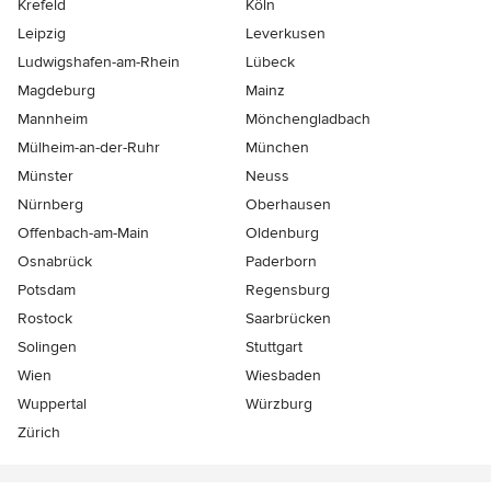
Krefeld
Köln
Leipzig
Leverkusen
Ludwigshafen-am-Rhein
Lübeck
Magdeburg
Mainz
Mannheim
Mönchen­gladbach
Mülheim-an-der-Ruhr
München
Münster
Neuss
Nürnberg
Oberhausen
Offenbach-am-Main
Oldenburg
Osnabrück
Paderborn
Potsdam
Regensburg
Rostock
Saarbrücken
Solingen
Stuttgart
Wien
Wiesbaden
Wuppertal
Würzburg
Zürich