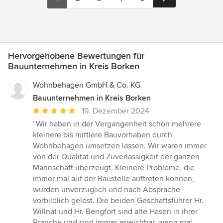
Hervorgehobene Bewertungen für
Bauunternehmen in Kreis Borken
Wohnbehagen GmbH & Co. KG
Bauunternehmen in Kreis Borken
Durchschnittliche
19. Dezember 2024
Bewertung:
“Wir haben in der Vergangenheit schon mehrere
5
kleinere bis mittlere Bauvorhaben durch
von
Wohnbehagen umsetzen lassen. Wir waren immer
5
von der Qualität und Zuverlässigkeit der ganzen
Sternen
Mannschaft überzeugt. Kleinere Probleme, die
immer mal auf der Baustelle auftreten können,
wurden unverzüglich und nach Absprache
vorbildlich gelöst. Die beiden Geschäftsführer Hr.
Willnat und Hr. Bengfort sind alte Hasen in ihrer
Branche und sind immer erreichbar, wenn mal