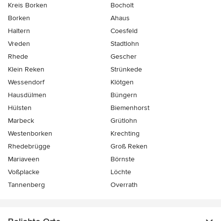
Kreis Borken
Bocholt
Borken
Ahaus
Haltern
Coesfeld
Vreden
Stadtlohn
Rhede
Gescher
Klein Reken
Strünkede
Wessendorf
Klötgen
Hausdülmen
Büngern
Hülsten
Biemenhorst
Marbeck
Grütlohn
Westenborken
Krechting
Rhedebrügge
Groß Reken
Mariaveen
Börnste
Voßplacke
Löchte
Tannenberg
Overrath