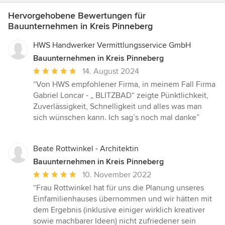
Hervorgehobene Bewertungen für
Bauunternehmen in Kreis Pinneberg
HWS Handwerker Vermittlungsservice GmbH
Bauunternehmen in Kreis Pinneberg
Durchschnittliche
14. August 2024
Bewertung:
“Von HWS empfohlener Firma, in meinem Fall Firma
5
Gabriel Loncar - „ BLITZBAD“ zeigte Pünktlichkeit,
von
Zuverlässigkeit, Schnelligkeit und alles was man
5
sich wünschen kann. Ich sag’s noch mal danke”
Sternen
Beate Rottwinkel - Architektin
Bauunternehmen in Kreis Pinneberg
Durchschnittliche
10. November 2022
Bewertung:
“Frau Rottwinkel hat für uns die Planung unseres
5
Einfamilienhauses übernommen und wir hätten mit
von
dem Ergebnis (inklusive einiger wirklich kreativer
5
sowie machbarer Ideen) nicht zufriedener sein