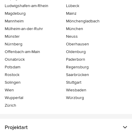
Ludwigshafen-am-Rhein
Lübeck
Magdeburg
Mainz
Mannheim
Mönchen­gladbach
Mülheim-an-der-Ruhr
München
Münster
Neuss
Nürnberg
Oberhausen
Offenbach-am-Main
Oldenburg
Osnabrück
Paderborn
Potsdam
Regensburg
Rostock
Saarbrücken
Solingen
Stuttgart
Wien
Wiesbaden
Wuppertal
Würzburg
Zürich
Projektart