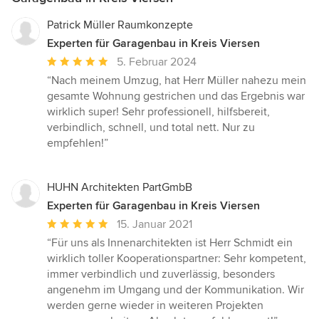
Patrick Müller Raumkonzepte
Experten für Garagenbau in Kreis Viersen
Durchschnittliche
5. Februar 2024
Bewertung:
“Nach meinem Umzug, hat Herr Müller nahezu mein
5
gesamte Wohnung gestrichen und das Ergebnis war
von
wirklich super! Sehr professionell, hilfsbereit,
5
verbindlich, schnell, und total nett. Nur zu
Sternen
empfehlen!”
HUHN Architekten PartGmbB
Experten für Garagenbau in Kreis Viersen
Durchschnittliche
15. Januar 2021
Bewertung:
“Für uns als Innenarchitekten ist Herr Schmidt ein
5
wirklich toller Kooperationspartner: Sehr kompetent,
von
immer verbindlich und zuverlässig, besonders
5
angenehm im Umgang und der Kommunikation. Wir
Sternen
werden gerne wieder in weiteren Projekten