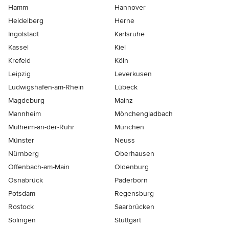
Hamm
Hannover
Heidelberg
Herne
Ingolstadt
Karlsruhe
Kassel
Kiel
Krefeld
Köln
Leipzig
Leverkusen
Ludwigshafen-am-Rhein
Lübeck
Magdeburg
Mainz
Mannheim
Mönchen­gladbach
Mülheim-an-der-Ruhr
München
Münster
Neuss
Nürnberg
Oberhausen
Offenbach-am-Main
Oldenburg
Osnabrück
Paderborn
Potsdam
Regensburg
Rostock
Saarbrücken
Solingen
Stuttgart