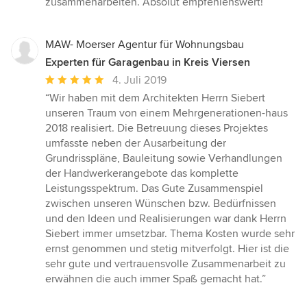
zusammenarbeiten. Absolut empfehlenswert!”
MAW- Moerser Agentur für Wohnungsbau
Experten für Garagenbau in Kreis Viersen
Durchschnittliche
4. Juli 2019
Bewertung:
“Wir haben mit dem Architekten Herrn Siebert
5
unseren Traum von einem Mehrgenerationen-haus
von
2018 realisiert. Die Betreuung dieses Projektes
5
umfasste neben der Ausarbeitung der
Sternen
Grundrisspläne, Bauleitung sowie Verhandlungen
der Handwerkerangebote das komplette
Leistungsspektrum. Das Gute Zusammenspiel
zwischen unseren Wünschen bzw. Bedürfnissen
und den Ideen und Realisierungen war dank Herrn
Siebert immer umsetzbar. Thema Kosten wurde sehr
ernst genommen und stetig mitverfolgt. Hier ist die
sehr gute und vertrauensvolle Zusammenarbeit zu
erwähnen die auch immer Spaß gemacht hat.”