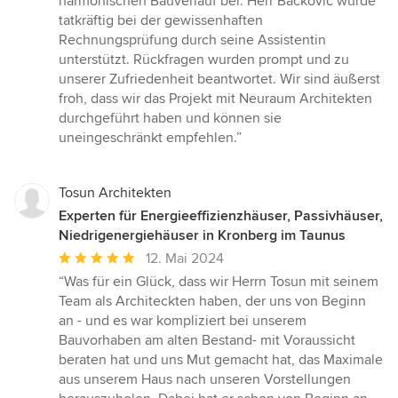
harmonischen Bauverlauf bei. Herr Backovic wurde
tatkräftig bei der gewissenhaften
Rechnungsprüfung durch seine Assistentin
unterstützt. Rückfragen wurden prompt und zu
unserer Zufriedenheit beantwortet. Wir sind äußerst
froh, dass wir das Projekt mit Neuraum Architekten
durchgeführt haben und können sie
uneingeschränkt empfehlen.”
Tosun Architekten
Experten für Energieeffizienzhäuser, Passivhäuser,
Niedrigenergiehäuser in Kronberg im Taunus
Durchschnittliche
12. Mai 2024
Bewertung:
“Was für ein Glück, dass wir Herrn Tosun mit seinem
5
Team als Architeckten haben, der uns von Beginn
von
an - und es war kompliziert bei unserem
5
Bauvorhaben am alten Bestand- mit Voraussicht
Sternen
beraten hat und uns Mut gemacht hat, das Maximale
aus unserem Haus nach unseren Vorstellungen