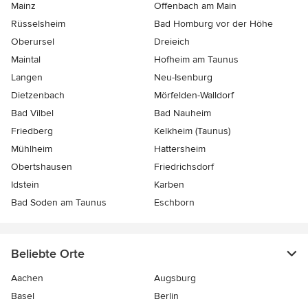
Mainz
Offenbach am Main
Rüsselsheim
Bad Homburg vor der Höhe
Oberursel
Dreieich
Maintal
Hofheim am Taunus
Langen
Neu-Isenburg
Dietzenbach
Mörfelden-Walldorf
Bad Vilbel
Bad Nauheim
Friedberg
Kelkheim (Taunus)
Mühlheim
Hattersheim
Obertshausen
Friedrichsdorf
Idstein
Karben
Bad Soden am Taunus
Eschborn
Beliebte Orte
Aachen
Augsburg
Basel
Berlin