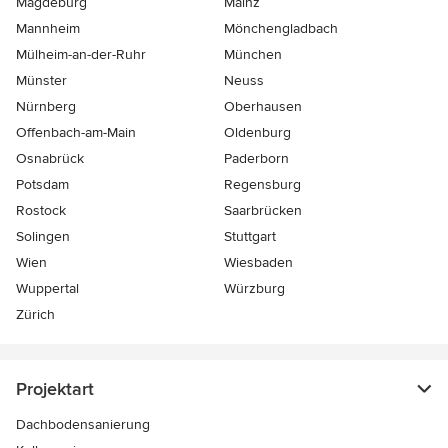
Magdeburg
Mainz
Mannheim
Mönchen­gladbach
Mülheim-an-der-Ruhr
München
Münster
Neuss
Nürnberg
Oberhausen
Offenbach-am-Main
Oldenburg
Osnabrück
Paderborn
Potsdam
Regensburg
Rostock
Saarbrücken
Solingen
Stuttgart
Wien
Wiesbaden
Wuppertal
Würzburg
Zürich
Projektart
Dachbodensanierung