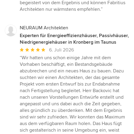
begeistert von dem Ergebnis und können Fabritius
Architekten nur wärmstens empfehlen.”
NEURAUM Architekten
Experten für Energieeffizienzhäuser, Passivhäuser,
Niedrigenergiehäuser in Kronberg im Taunus
Durchschnittliche
6. Juli 2026
Bewertung:
“Wir hatten uns schon einige Jahre mit dem
5
Vorhaben beschäftigt, ein Bestandsgebäude
von
abzubrechen und ein neues Haus zu bauen. Dazu
5
suchten wir einen Architekten, der das gesamte
Sternen
Projekt vom ersten Entwurf bis zur Endabnahme
nach Fertigstellung begleitet. Herr Backovic hat
nach unseren Vorstellungen Entwürfe erstellt und
angepasst und uns dabei auch die Zeit gegeben,
alles gründlich zu überdenken. Mit dem Ergebnis
sind wir sehr zufrieden. Wir konnten das Maximum
aus dem verfügbaren Raum holen. Das Haus fügt
sich gestalterisch in seine Umgebung ein, weist