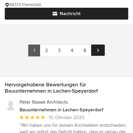
68723 Plankstadt
Nachricht
1
2
3
4
8
Hervorgehobene Bewertungen für
Bauunternehmen in Lachen-Speyerdorf
Peter Stasek Architects
Bauunternehmen in Lachen-Speyerdorf
Durchschnittliche
13. Oktober 2025
Bewertung:
“Wir haben uns für diesen Architekten entschieden,
5
weil wir sofort das Gefühl hatten, dass er genau der