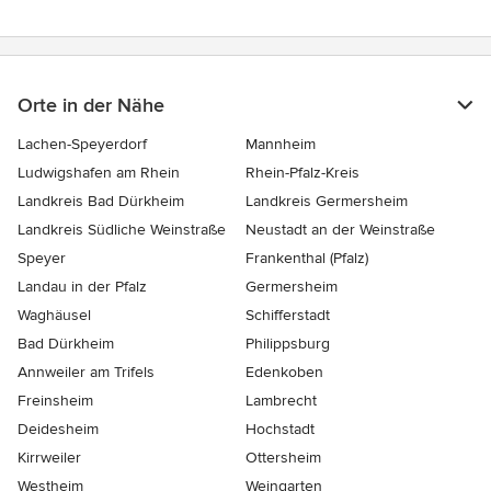
Orte in der Nähe
Lachen-Speyerdorf
Mannheim
Ludwigshafen am Rhein
Rhein-Pfalz-Kreis
Landkreis Bad Dürkheim
Landkreis Germersheim
Landkreis Südliche Weinstraße
Neustadt an der Weinstraße
Speyer
Frankenthal (Pfalz)
Landau in der Pfalz
Germersheim
Waghäusel
Schifferstadt
Bad Dürkheim
Philippsburg
Annweiler am Trifels
Edenkoben
Freinsheim
Lambrecht
Deidesheim
Hochstadt
Kirrweiler
Ottersheim
Westheim
Weingarten