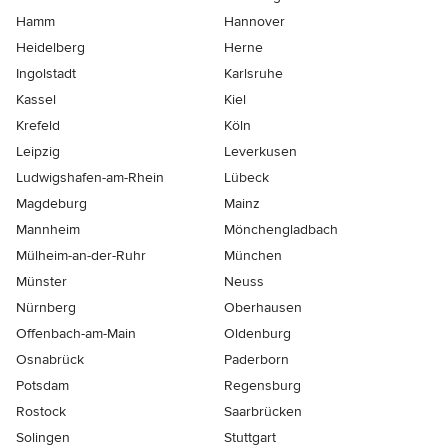
Hamm
Hannover
Heidelberg
Herne
Ingolstadt
Karlsruhe
Kassel
Kiel
Krefeld
Köln
Leipzig
Leverkusen
Ludwigshafen-am-Rhein
Lübeck
Magdeburg
Mainz
Mannheim
Mönchen­gladbach
Mülheim-an-der-Ruhr
München
Münster
Neuss
Nürnberg
Oberhausen
Offenbach-am-Main
Oldenburg
Osnabrück
Paderborn
Potsdam
Regensburg
Rostock
Saarbrücken
Solingen
Stuttgart