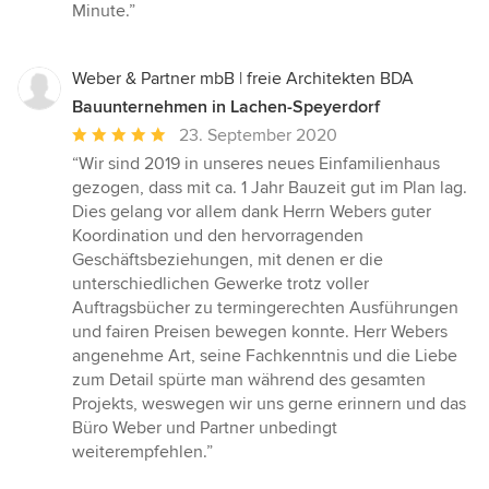
Minute.”
Weber & Partner mbB | freie Architekten BDA
Bauunternehmen in Lachen-Speyerdorf
Durchschnittliche
23. September 2020
Bewertung:
“Wir sind 2019 in unseres neues Einfamilienhaus
5
gezogen, dass mit ca. 1 Jahr Bauzeit gut im Plan lag.
von
Dies gelang vor allem dank Herrn Webers guter
5
Koordination und den hervorragenden
Sternen
Geschäftsbeziehungen, mit denen er die
unterschiedlichen Gewerke trotz voller
Auftragsbücher zu termingerechten Ausführungen
und fairen Preisen bewegen konnte. Herr Webers
angenehme Art, seine Fachkenntnis und die Liebe
zum Detail spürte man während des gesamten
Projekts, weswegen wir uns gerne erinnern und das
Büro Weber und Partner unbedingt
weiterempfehlen.”