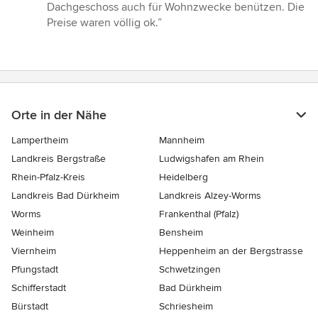
5
Dachgeschoss auch für Wohnzwecke benützen. Die
von
Preise waren völlig ok.”
5
Sternen
Orte in der Nähe
Lampertheim
Mannheim
Landkreis Bergstraße
Ludwigshafen am Rhein
Rhein-Pfalz-Kreis
Heidelberg
Landkreis Bad Dürkheim
Landkreis Alzey-Worms
Worms
Frankenthal (Pfalz)
Weinheim
Bensheim
Viernheim
Heppenheim an der Bergstrasse
Pfungstadt
Schwetzingen
Schifferstadt
Bad Dürkheim
Bürstadt
Schriesheim