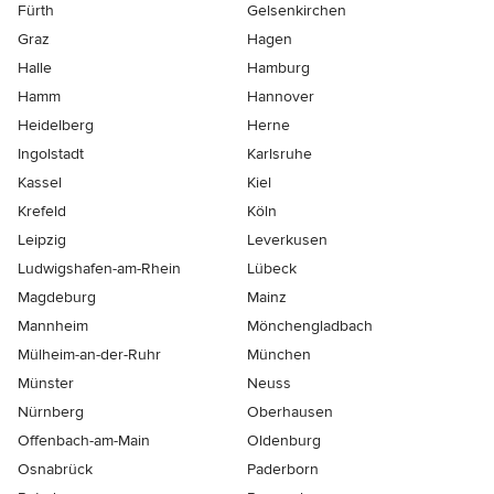
Fürth
Gelsenkirchen
Graz
Hagen
Halle
Hamburg
Hamm
Hannover
Heidelberg
Herne
Ingolstadt
Karlsruhe
Kassel
Kiel
Krefeld
Köln
Leipzig
Leverkusen
Ludwigshafen-am-Rhein
Lübeck
Magdeburg
Mainz
Mannheim
Mönchen­gladbach
Mülheim-an-der-Ruhr
München
Münster
Neuss
Nürnberg
Oberhausen
Offenbach-am-Main
Oldenburg
Osnabrück
Paderborn