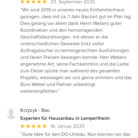
Durchschnittliche
23. September 2020
Bewertung:
“Wir sind 2019 in unseres neues Einfamilienhaus
5
gezogen, dass mit ca. 1 Jahr Bauzeit gut im Plan lag.
von
Dies gelang vor allem dank Herrn Webers guter
5
Koordination und den hervorragenden
Sternen
Geschäftsbeziehungen, mit denen er die
unterschiedlichen Gewerke trotz voller
Auftragsbücher zu termingerechten Ausführungen
und fairen Preisen bewegen konnte. Herr Webers
angenehme Art, seine Fachkenntnis und die Liebe
zum Detail spürte man während des gesamten
Projekts, weswegen wir uns gerne erinnern und das
Büro Weber und Partner unbedingt
weiterempfehlen.”
Krzyzyk - Bau
Experten für Hausanbau in Lampertheim
Durchschnittliche
16. Januar 2020
Bewertung:
“Gute Idee für den DG-Umbau. Nun können wir das