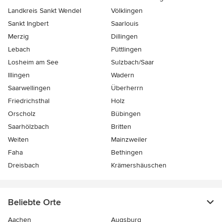
Landkreis Sankt Wendel
Völklingen
Sankt Ingbert
Saarlouis
Merzig
Dillingen
Lebach
Püttlingen
Losheim am See
Sulzbach/Saar
Illingen
Wadern
Saarwellingen
Überherrn
Friedrichsthal
Holz
Orscholz
Bübingen
Saarhölzbach
Britten
Weiten
Mainzweiler
Faha
Bethingen
Dreisbach
Krämershäuschen
Beliebte Orte
Aachen
Augsburg