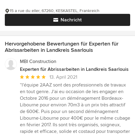
15 a rue du eller, 67260, KESKASTEL, Frankreich
Nachricht
Hervorgehobene Bewertungen für Experten für
Abrissarbeiten in Landkreis Saarlouis
MBI Construction
Experten für Abrissarbeiten in Landkreis Saarlouis
Durchschnittliche
13. April 2021
Bewertung:
“l'équipe 2AAZ sont des professionnels de travaux
5
en tout genre. J'ai eu occasion de les engager en
von
Octobre 2016 pour un déménagement Bordeaux-
5
Libourne pour environ 70m3 à un prix très attractif
Sternen
de 600€. Puis pour un second déménagement
Libourne-Libourne pour 400€ pour le même cubage
en février 2017. Ils sont très organisés, soigneux,
rapide et efficace, solide et costaud pour transporter