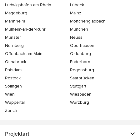
Ludwigshafen-am-Rhein
Lübeck
Magdeburg
Mainz
Mannheim
Mönchen­gladbach
Mülheim-an-der-Ruhr
München
Münster
Neuss
Nürnberg
Oberhausen
Offenbach-am-Main
Oldenburg
Osnabrück
Paderborn
Potsdam
Regensburg
Rostock
Saarbrücken
Solingen
Stuttgart
Wien
Wiesbaden
Wuppertal
Würzburg
Zürich
Projektart