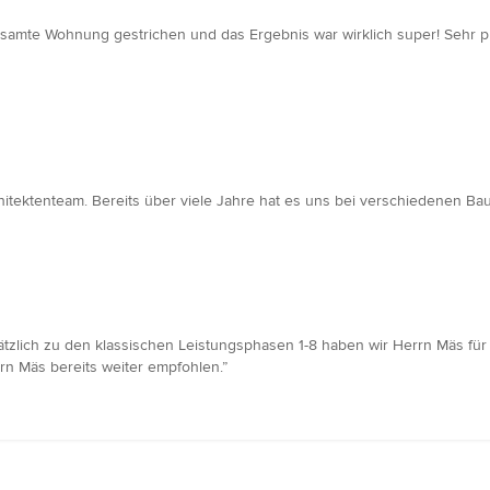
te Wohnung gestrichen und das Ergebnis war wirklich super! Sehr profess
itektenteam. Bereits über viele Jahre hat es uns bei verschiedenen Ba
usätzlich zu den klassischen Leistungsphasen 1-8 haben wir Herrn Mäs fü
rn Mäs bereits weiter empfohlen.”