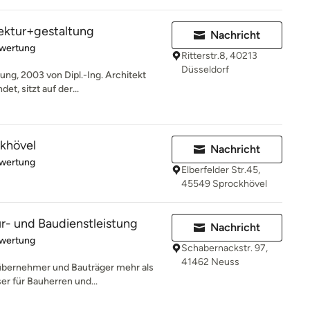
tektur+gestaltung
Nachricht
rtung: 5 von 5 Sternen
ewertung
Ritterstr.8, 40213
Düsseldorf
ung, 2003 von Dipl.-Ing. Architekt
t, sitzt auf der...
ckhövel
Nachricht
rtung: 5 von 5 Sternen
ewertung
Elberfelder Str.45,
45549 Sprockhövel
ur- und Baudienstleistung
Nachricht
rtung: 5 von 5 Sternen
ewertung
Schabernackstr. 97,
41462 Neuss
lübernehmer und Bauträger mehr als
r für Bauherren und...