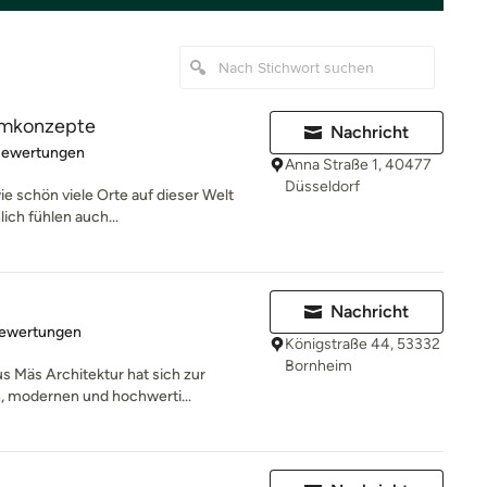
aumkonzepte
Nachricht
rtung: 4.8 von 5 Sternen
Bewertungen
Anna Straße 1, 40477
Düsseldorf
wie schön viele Orte auf dieser Welt
ch fühlen auch...
Nachricht
rtung: 4.9 von 5 Sternen
Bewertungen
Königstraße 44, 53332
Bornheim
s Mäs Architektur hat sich zur
, modernen und hochwerti...