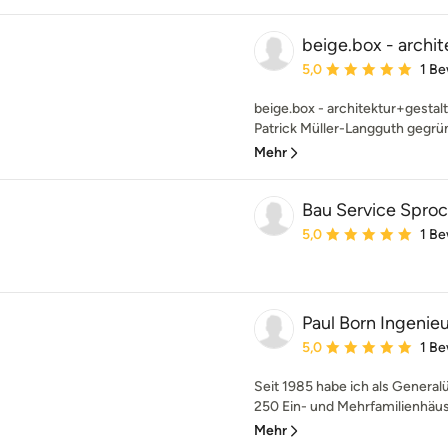
beige.box - archi
Durchschnittliche Bewe
5,0
1 B
beige.box - architektur+gestalt
Patrick Müller-Langguth gegründe
Mehr
Bau Service Spro
Durchschnittliche Bewe
5,0
1 B
Paul Born Ingenie
Durchschnittliche Bewe
5,0
1 B
Seit 1985 habe ich als Genera
250 Ein- und Mehrfamilienhäuse
Mehr