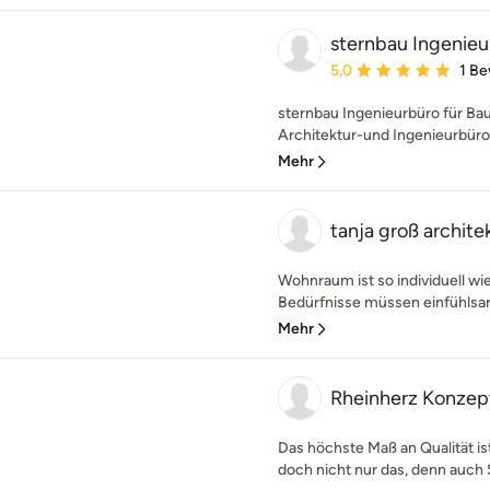
sternbau Ingenieu
Durchschnittliche Bewe
5,0
1 B
sternbau Ingenieurbüro für Ba
Architektur-und Ingenieurbüro 
Mehr
tanja groß archite
Wohnraum ist so individuell w
Bedürfnisse müssen einfühlsam
Mehr
Rheinherz Konzep
Das höchste Maß an Qualität ist
doch nicht nur das, denn auch S