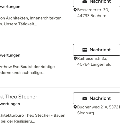
Nachricht
rtung: 5 von 5 Sternen
ewertungen
Bessemerstr. 30,
44793 Bochum
on Architekten, Innenarchitekten,
 Unsere Tätigkeit...
Nachricht
rtung: 5 von 5 Sternen
ewertungen
Raiffeisenstr 3a,
40764 Langenfeld
-how Evo Bau ist der richtige
erne und nachhaltige...
tekt Theo Stecher
Nachricht
rtung: 3.2 von 5 Sternen
ewertungen
Buchenweg 21A, 53721
Siegburg
hitekturbüro Theo Stecher - Bauen
ei der Realisieru...