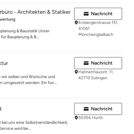
rbüro - Architekten & Statiker
Nachricht
rtung: 5 von 5 Sternen
ewertung
Erzbergerstrasse 151,
41061
uplanung & Baustatik Unser
Mönchengladbach
für Bauplanung & B...
ktur
Nachricht
Hahnenhausstr. 11,
ie wir selber und Wünsche und
42719 Solingen
 umgesetzt werden. Ein fun...
t
Nachricht
50354 Hürth
 bei uns eine Selbstverständlichkeit,
ervice wird be...