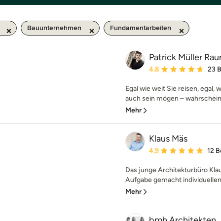
Bauunternehmen
Fundamentarbeiten
Patrick Müller R
Durchschnittliche Bewe
4,8
23 
Egal wie weit Sie reisen, egal, 
auch sein mögen – wahrscheinli
Mehr
Klaus Mäs
Durchschnittliche Bewe
4,9
12 
Das junge Architekturbüro Klau
Aufgabe gemacht individuellen
Mehr
bmh Architekten