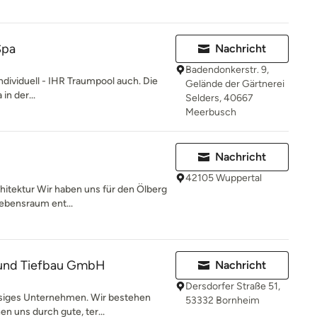
Spa
Nachricht
Badendonkerstr. 9,
individuell - IHR Traumpool auch. Die
Gelände der Gärtnerei
n der...
Selders, 40667
Meerbusch
Nachricht
42105 Wuppertal
hitektur Wir haben uns für den Ölberg
Lebensraum ent...
 und Tiefbau GmbH
Nachricht
Dersdorfer Straße 51,
ssiges Unternehmen. Wir bestehen
53332 Bornheim
n uns durch gute, ter...