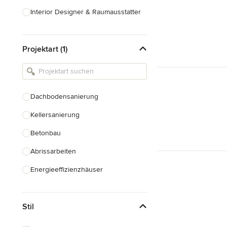
Interior Designer & Raumausstatter
Küchenplanung
Projektart (1)
Landschaftsarchitekten
Armaturen & Sanitärbedarf
Beleuchtung
Dachbodensanierung
Einbauschränke
Kellersanierung
Alle anzeigen
Betonbau
Abrissarbeiten
Energieeffizienzhäuser
Fundamentarbeiten
Stil
Garagenbau
Nachhaltiges Bauen