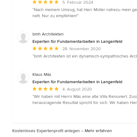
Durchschnittliche
5. Februar 2024
Bewertung:
“Nach meinem Umzug, hat Herr Müller nahezu mein gesam
5
nett. Nur zu empfehlen!”
von
5
Sternen
bmh Architekten
Experten für Fundamentarbeiten in Langenfeld
Durchschnittliche
28. November 2020
Bewertung:
“bmh Architekten ist ein dynamisch-sympathisches Arch
5
von
5
Klaus Mäs
Sternen
Experten für Fundamentarbeiten in Langenfeld
Durchschnittliche
4. August 2020
Bewertung:
“Wir haben mit Herrn Mäs eine alte Villa Renoviert. Z
5
herausragende Resultat spricht für sich. Wir haben Her
von
5
Sternen
Kostenloses Expertenprofil anlegen –
Mehr erfahren