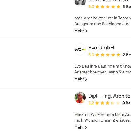
Durchschnittliche Bewe
5,0
6 B
bmh Architekten ist ein Team v
Designern und Fachingenieuren.
Mehr
Evo GmbH
Durchschnittliche Bewe
5,0
2 B
Evo Bau Ihre Baufirma mit Know
Ansprechpartner, wenn Sie mod
Mehr
Dipl. - Ing. Archi
Durchschnittliche Bewe
3,2
9 B
Herzlich Willkommen beim Arc
nach Wunsch Unser Ziel ist es, b
Mehr