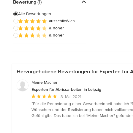
Bewertung (1)
Alle Bewertungen
ausschließlich
& höher
& höher
Hervorgehobene Bewertungen für Experten für Ab
Meine Macher
Experten für Abrissarbeiten in Leipzig
Durchschnittliche
3. Mai 2021
Bewertung:
“Für die Renovierung einer Gewerbeeinheit habe ich "
5
Wünschen und der Realisierung haben mich vollkommen 
von
Gefühl gibt. Das habe ich bei "Meine Macher" gefunden
5
Sternen