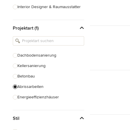
Interior Designer & Raumausstatter
Küchenplanung
Projektart (1)
Landschaftsarchitekten
Armaturen & Sanitärbedarf
Beleuchtung
Dachbodensanierung
Einbauschränke
Kellersanierung
Alle anzeigen
Betonbau
Abrissarbeiten
Energieeffizienzhäuser
Fundamentarbeiten
Stil
Garagenbau
Nachhaltiges Bauen