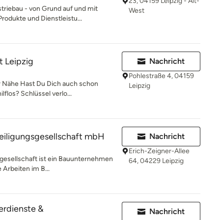
23, 04159 Leipzig - Alt-
riebau - von Grund auf und mit
West
rodukte und Dienstleistu...
t Leipzig
Nachricht
Pohlestraße 4, 04159
r Nähe Hast Du Dich auch schon
Leipzig
lflos? Schlüssel verlo...
eiligungsgesellschaft mbH
Nachricht
Erich-Zeigner-Allee
sgesellschaft ist ein Bauunternehmen
64, 04229 Leipzig
e Arbeiten im B...
erdienste &
Nachricht