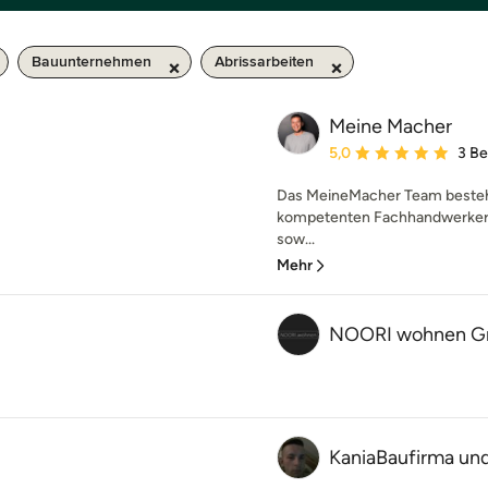
Bauunternehmen
Abrissarbeiten
Meine Macher
Durchschnittliche Bewe
5,0
3 B
Das MeineMacher Team besteh
kompetenten Fachhandwerkern
sow...
Mehr
NOORI wohnen G
KaniaBaufirma un