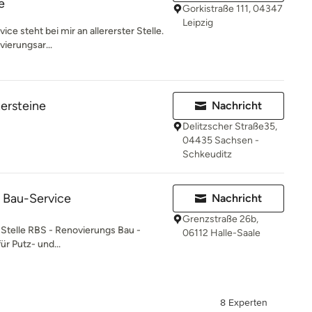
e
Gorkistraße 111, 04347
Leipzig
ice steht bei mir an allererster Stelle.
ierungsar...
tersteine
Nachricht
Delitzscher Straße35,
04435 Sachsen -
Schkeuditz
 Bau-Service
Nachricht
Grenzstraße 26b,
r Stelle RBS - Renovierungs Bau -
06112 Halle-Saale
für Putz- und...
8 Experten