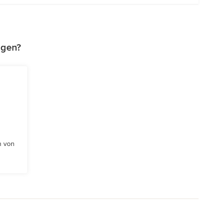
agen?
n von