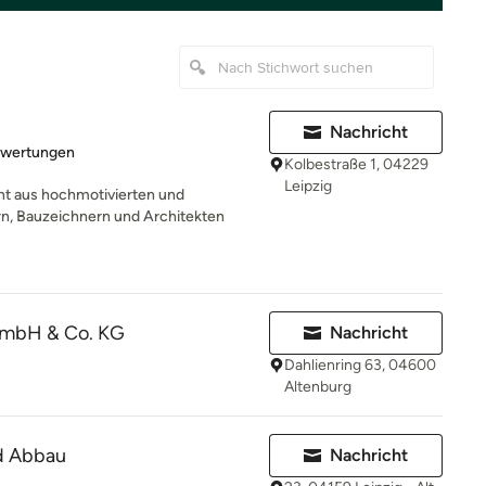
Nachricht
rtung: 5 von 5 Sternen
ewertungen
Kolbestraße 1, 04229
Leipzig
t aus hochmotivierten und
, Bauzeichnern und Architekten
mbH & Co. KG
Nachricht
Dahlienring 63, 04600
Altenburg
d Abbau
Nachricht