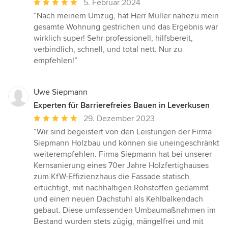
Durchschnittliche
5. Februar 2024
Bewertung:
“Nach meinem Umzug, hat Herr Müller nahezu mein
5
gesamte Wohnung gestrichen und das Ergebnis war
von
wirklich super! Sehr professionell, hilfsbereit,
5
verbindlich, schnell, und total nett. Nur zu
Sternen
empfehlen!”
Uwe Siepmann
Experten für Barrierefreies Bauen in Leverkusen
Durchschnittliche
29. Dezember 2023
Bewertung:
“Wir sind begeistert von den Leistungen der Firma
5
Siepmann Holzbau und können sie uneingeschränkt
von
weiterempfehlen. Firma Siepmann hat bei unserer
5
Kernsanierung eines 70er Jahre Holzfertighauses
Sternen
zum KfW-Effizienzhaus die Fassade statisch
ertüchtigt, mit nachhaltigen Rohstoffen gedämmt
und einen neuen Dachstuhl als Kehlbalkendach
gebaut. Diese umfassenden Umbaumaßnahmen im
Bestand wurden stets zügig, mängelfrei und mit