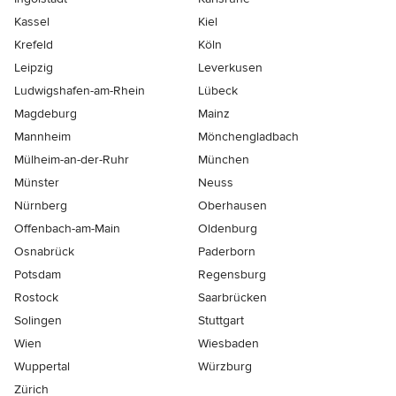
Kassel
Kiel
Krefeld
Köln
Leipzig
Leverkusen
Ludwigshafen-am-Rhein
Lübeck
Magdeburg
Mainz
Mannheim
Mönchen­gladbach
Mülheim-an-der-Ruhr
München
Münster
Neuss
Nürnberg
Oberhausen
Offenbach-am-Main
Oldenburg
Osnabrück
Paderborn
Potsdam
Regensburg
Rostock
Saarbrücken
Solingen
Stuttgart
Wien
Wiesbaden
Wuppertal
Würzburg
Zürich