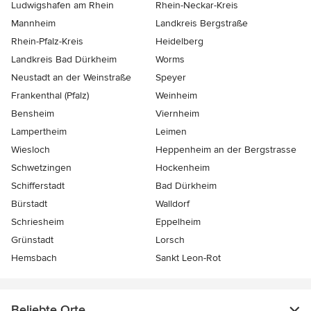
Ludwigshafen am Rhein
Rhein-Neckar-Kreis
Mannheim
Landkreis Bergstraße
Rhein-Pfalz-Kreis
Heidelberg
Landkreis Bad Dürkheim
Worms
Neustadt an der Weinstraße
Speyer
Frankenthal (Pfalz)
Weinheim
Bensheim
Viernheim
Lampertheim
Leimen
Wiesloch
Heppenheim an der Bergstrasse
Schwetzingen
Hockenheim
Schifferstadt
Bad Dürkheim
Bürstadt
Walldorf
Schriesheim
Eppelheim
Grünstadt
Lorsch
Hemsbach
Sankt Leon-Rot
Beliebte Orte