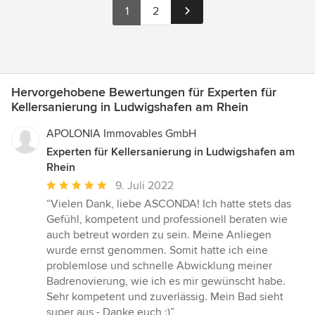
1
2
Hervorgehobene Bewertungen für Experten für
Kellersanierung in Ludwigshafen am Rhein
APOLONIA Immovables GmbH
Experten für Kellersanierung in Ludwigshafen am
Rhein
Durchschnittliche
9. Juli 2022
Bewertung:
“Vielen Dank, liebe ASCONDA! Ich hatte stets das
5
Gefühl, kompetent und professionell beraten wie
von
auch betreut worden zu sein. Meine Anliegen
5
wurde ernst genommen. Somit hatte ich eine
Sternen
problemlose und schnelle Abwicklung meiner
Badrenovierung, wie ich es mir gewünscht habe.
Sehr kompetent und zuverlässig. Mein Bad sieht
super aus - Danke euch :)”