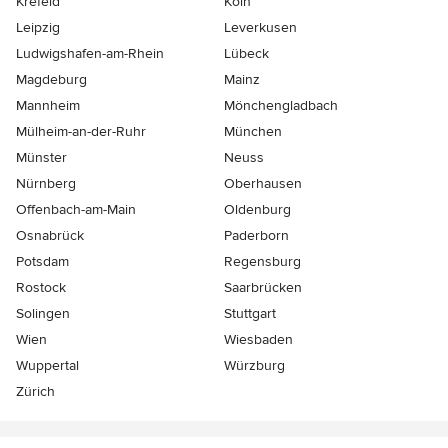
Krefeld
Köln
Leipzig
Leverkusen
Ludwigshafen-am-Rhein
Lübeck
Magdeburg
Mainz
Mannheim
Mönchen­gladbach
Mülheim-an-der-Ruhr
München
Münster
Neuss
Nürnberg
Oberhausen
Offenbach-am-Main
Oldenburg
Osnabrück
Paderborn
Potsdam
Regensburg
Rostock
Saarbrücken
Solingen
Stuttgart
Wien
Wiesbaden
Wuppertal
Würzburg
Zürich