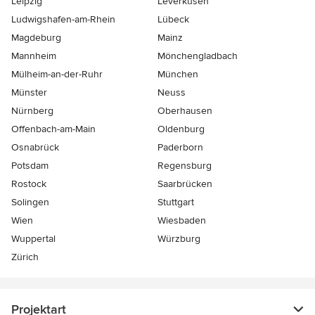
Leipzig
Leverkusen
Ludwigshafen-am-Rhein
Lübeck
Magdeburg
Mainz
Mannheim
Mönchen­gladbach
Mülheim-an-der-Ruhr
München
Münster
Neuss
Nürnberg
Oberhausen
Offenbach-am-Main
Oldenburg
Osnabrück
Paderborn
Potsdam
Regensburg
Rostock
Saarbrücken
Solingen
Stuttgart
Wien
Wiesbaden
Wuppertal
Würzburg
Zürich
Projektart