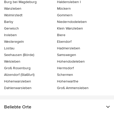
Burg bei Magdeburg
Haldensleben I
Wanzleben
Möckern
Wolmirstedt
Gommern
Barby
Niederndodeleben
Gerwisch
Klein Wanzleben
Irxleben
Biere
Westeregeln
Ebendorf
Lostau
Hadmersleben
Seehausen (Börde)
Samswegen
Welsleben
Hohendodeleben
Groß Rosenburg
Hermsdorf
Atzendorf (Staßfurt)
Schermen
Hohenwarsleben
Hohenwarthe
Dahlenwarsleben
Groß Ammensleben
Beliebte Orte