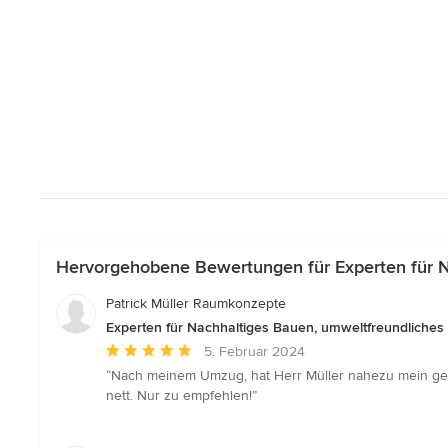
Hervorgehobene Bewertungen für Experten für N
Patrick Müller Raumkonzepte
Experten für Nachhaltiges Bauen, umweltfreundliche
Durchschnittliche
5. Februar 2024
Bewertung:
“Nach meinem Umzug, hat Herr Müller nahezu mein gesam
5
nett. Nur zu empfehlen!”
von
5