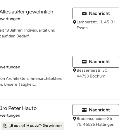
 Alles außer gewöhnlich
Nachricht
rtung: 5 von 5 Sternen
ewertungen
Lambertstr. 11, 45131
Essen
it 19 Jahren. Individualität und
 auf den Bedarf...
Nachricht
rtung: 5 von 5 Sternen
ewertungen
Bessemerstr. 30,
44793 Bochum
on Architekten, Innenarchitekten,
 Unsere Tätigkeit...
üro Peter Hauto
Nachricht
rtung: 4.9 von 5 Sternen
ewertungen
Bredenscheider Str.
75, 45525 Hattingen
„Best of Houzz“-Gewinner