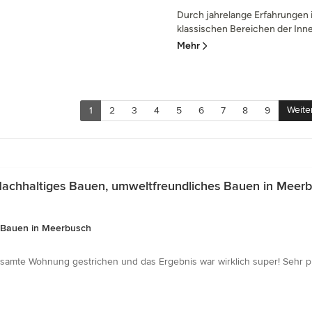
Durch jahrelange Erfahrungen i
klassischen Bereichen der Innen
Mehr
Weite
1
2
3
4
5
6
7
8
9
achhaltiges Bauen, umweltfreundliches Bauen in Meer
s Bauen in Meerbusch
te Wohnung gestrichen und das Ergebnis war wirklich super! Sehr profess