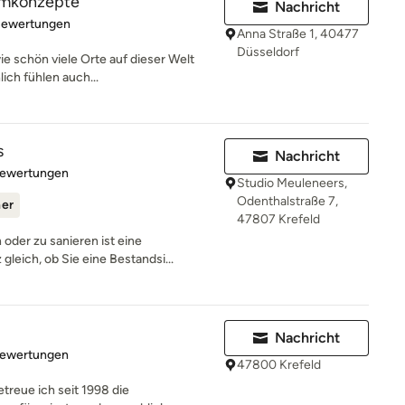
aumkonzepte
Nachricht
rtung: 4.8 von 5 Sternen
Bewertungen
Anna Straße 1, 40477
Düsseldorf
wie schön viele Orte auf dieser Welt
ch fühlen auch...
s
Nachricht
rtung: 5 von 5 Sternen
Bewertungen
Studio Meuleneers,
Odenthalstraße 7,
ner
47807 Krefeld
oder zu sanieren ist eine
leich, ob Sie eine Bestandsi...
Nachricht
rtung: 4.7 von 5 Sternen
Bewertungen
47800 Krefeld
treue ich seit 1998 die