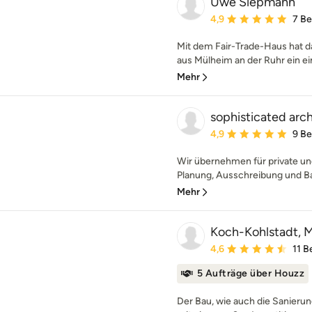
Uwe Siepmann
Durchschnittliche Bewe
4,9
7 B
Mit dem Fair-Trade-Haus hat
aus Mülheim an der Ruhr ein ein
Mehr
sophisticated arc
Durchschnittliche Bewe
4,9
9 B
Wir übernehmen für private un
Planung, Ausschreibung und Ba
Mehr
Koch-Kohlstadt, Mi
Durchschnittliche Bewe
4,6
11 
5 Aufträge über Houzz
Der Bau, wie auch die Sanierun