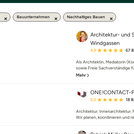
Bauunternehmen
Nachhaltiges Bauen
Architektur- und
Windgassen
Durchschnittliche Bewe
4,9
67 
Als Architektin, Mediatorin (Ko
sowie Freie Sachverständige f
Mehr
ONE!CONTACT-P
Durchschnittliche Bewe
5,0
18 
Architektur. Innenarchitektur. 
Wir planen, koordinieren und re