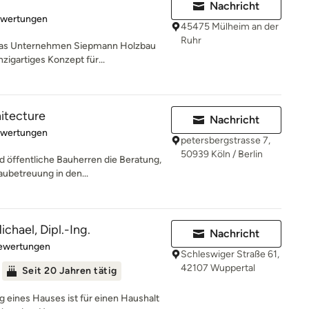
Nachricht
rtung: 4.9 von 5 Sternen
ewertungen
45475 Mülheim an der
Ruhr
 das Unternehmen Siepmann Holzbau
zigartiges Konzept für...
hitecture
Nachricht
rtung: 4.9 von 5 Sternen
ewertungen
petersbergstrasse 7,
50939 Köln / Berlin
d öffentliche Bauherren die Beratung,
ubetreuung in den...
chael, Dipl.-Ing.
Nachricht
rtung: 4.6 von 5 Sternen
Bewertungen
Schleswiger Straße 61,
42107 Wuppertal
Seit 20 Jahren tätig
g eines Hauses ist für einen Haushalt