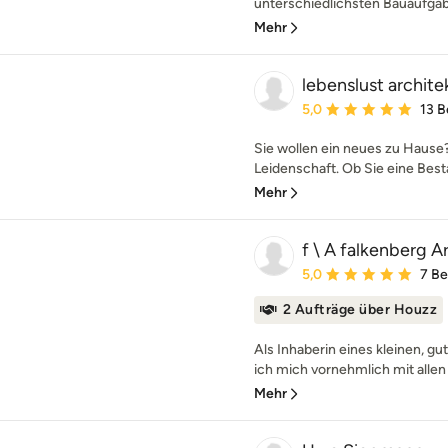
unterschiedlichsten Bauaufgabe
Mehr
lebenslust archite
Durchschnittliche Bewe
5,0
13 
Sie wollen ein neues zu Hause?
Leidenschaft. Ob Sie eine Best
Mehr
f \ A falkenberg A
Durchschnittliche Bewe
5,0
7 B
2 Aufträge über Houzz
Als Inhaberin eines kleinen, g
ich mich vornehmlich mit allen 
Mehr