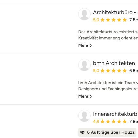
Architekturbüro -
Durchschnittliche Bewe
5,0
7 B
Das Architekturbüro existiert se
Kreativität immer eng orientiert
Mehr
bmh Architekten
Durchschnittliche Bewe
5,0
6 B
bmh Architekten ist ein Team v
Designern und Fachingenieuren.
Mehr
Innenarchitekturb
Durchschnittliche Bewe
4,9
7 B
6 Aufträge über Houzz