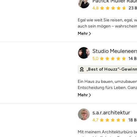
Patrick Müller R
Durchschnittliche Bewe
4,8
23 
Egal wie weit Sie reisen, egal, 
auch sein mögen – wahrscheinli
Mehr
Studio Meuleneer
Durchschnittliche Bewe
5,0
14 
„Best of Houzz“-Gewin
Ein Haus zu bauen, umzubauen 
Entscheidung fürs Leben. Ganz g
Mehr
s.a.r.architektur
Durchschnittliche Bewe
4,7
18 
Mit meinem Architekturbüro be