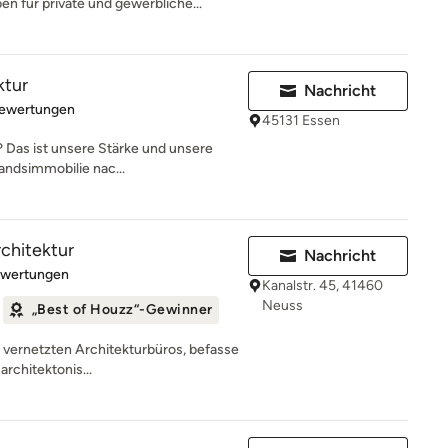
n für private und gewerbliche...
ktur
Nachricht
rtung: 5 von 5 Sternen
Bewertungen
45131 Essen
 Das ist unsere Stärke und unsere
andsimmobilie nac...
rchitektur
Nachricht
rtung: 5 von 5 Sternen
ewertungen
Kanalstr. 45, 41460
Neuss
„Best of Houzz“-Gewinner
ut vernetzten Architekturbüros, befasse
architektonis...