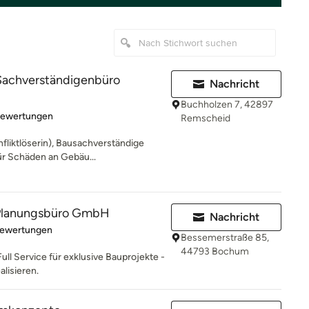
 Sachverständigenbüro
Nachricht
Buchholzen 7, 42897
rtung: 4.9 von 5 Sternen
Bewertungen
Remscheid
nfliktlöserin), Bausachverständige
ür Schäden an Gebäu...
lanungsbüro GmbH
Nachricht
rtung: 5 von 5 Sternen
Bewertungen
Bessemerstraße 85,
44793 Bochum
Full Service für exklusive Bauprojekte -
alisieren.