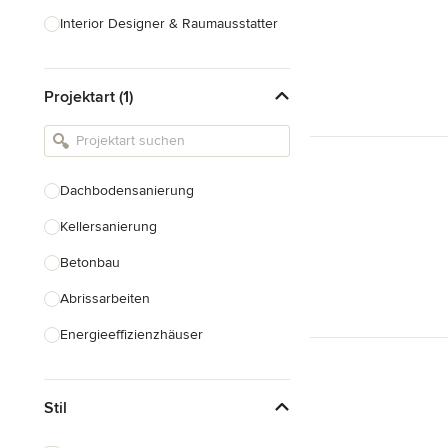
Interior Designer & Raumausstatter
Küchenplanung
Projektart (1)
Landschaftsarchitekten
Armaturen & Sanitärbedarf
Beleuchtung
Dachbodensanierung
Einbauschränke
Kellersanierung
Alle anzeigen
Betonbau
Abrissarbeiten
Energieeffizienzhäuser
Fundamentarbeiten
Stil
Garagenbau
Nachhaltiges Bauen