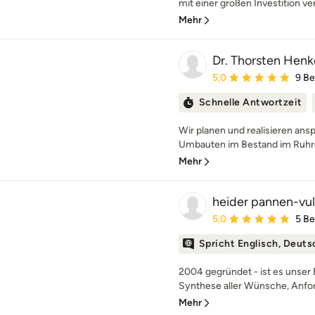
mit einer großen Investition ve
Mehr
Dr. Thorsten Henke
Durchschnittliche Bewe
5,0
9 B
Schnelle Antwortzeit
Wir planen und realisieren an
Umbauten im Bestand im Ruhrge
Mehr
heider pannen-vul
Durchschnittliche Bewe
5,0
5 B
Spricht Englisch, Deuts
2004 gegründet - ist es unser
Synthese aller Wünsche, Anfo
Mehr