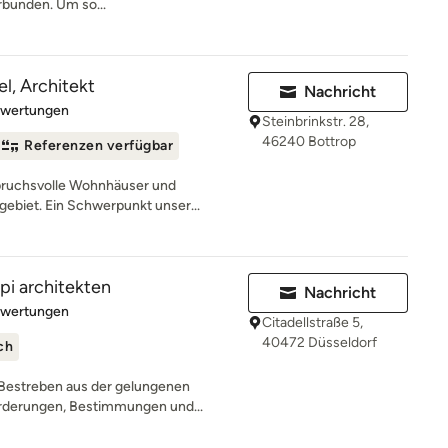
rbunden. Um so...
l, Architekt
Nachricht
rtung: 5 von 5 Sternen
ewertungen
Steinbrinkstr. 28,
46240 Bottrop
Referenzen verfügbar
spruchsvolle Wohnhäuser und
biet. Ein Schwerpunkt unser...
pi architekten
Nachricht
rtung: 5 von 5 Sternen
ewertungen
Citadellstraße 5,
40472 Düsseldorf
ch
 Bestreben aus der gelungenen
rderungen, Bestimmungen und...